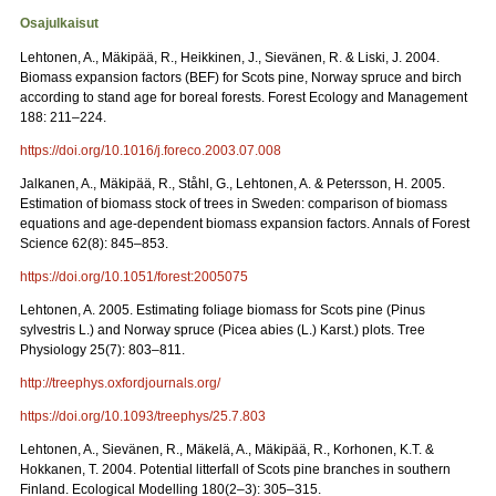
Osajulkaisut
Lehtonen, A., Mäkipää, R., Heikkinen, J., Sievänen, R. & Liski, J. 2004.
Biomass expansion factors (BEF) for Scots pine, Norway spruce and birch
according to stand age for boreal forests. Forest Ecology and Management
188: 211–224.
https://doi.org/10.1016/j.foreco.2003.07.008
Jalkanen, A., Mäkipää, R., Ståhl, G., Lehtonen, A. & Petersson, H. 2005.
Estimation of biomass stock of trees in Sweden: comparison of biomass
equations and age-dependent biomass expansion factors. Annals of Forest
Science 62(8): 845–853.
https://doi.org/10.1051/forest:2005075
Lehtonen, A. 2005. Estimating foliage biomass for Scots pine (Pinus
sylvestris L.) and Norway spruce (Picea abies (L.) Karst.) plots. Tree
Physiology 25(7): 803–811.
http://treephys.oxfordjournals.org/
https://doi.org/10.1093/treephys/25.7.803
Lehtonen, A., Sievänen, R., Mäkelä, A., Mäkipää, R., Korhonen, K.T. &
Hokkanen, T. 2004. Potential litterfall of Scots pine branches in southern
Finland. Ecological Modelling 180(2–3): 305–315.