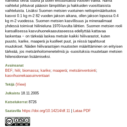
vaihtelut olivat suuria ja usein erisuuntaisia vuosien välillä. Nämä
vaihtelut johtuivat pääosin lämpötilan ja hakkuiden vuosittaisista
vaihteluista. Lisäksi Suomen metsien vuotuinen nettoprimäärituotos
kasvoi 0.1 kg m-2 82 vuoden jakson aikana, ollen jakson lopussa 0.4
kg m-2 vuodessa. Suomen metsien kasvillisuus ja mineraalimaat
yhdessä toimivat hiilinieluna 1970-luvulta lähtien. Suomen metsien rooli
kansallisessa kasvuhuonekaasutaseessa edellyttää kattavaa
laskentaa − on tärkeää laskea metsän kaikki hiilivarastot, kuten
puusto, karike, maaperä ja kuolleet puut, ja niissä tapahtuvat
muutokset. Näiden hiilivarastojen muutosten määrittäminen on erityisen
tärkeää, jos metsänhoitomenetelmiä ja -suosituksia muutetaan metsien
hiilensidonnan lisäämiseksi.
Avainsanat
BEF
;
hiili
;
biomassa
;
karike
;
maaperä
;
metsäinventointi
;
kasvihuonekaasuinventaari
(View)
Tekijä
18.11.2005
Julkaistu
8726
Katselukerrat
https://doi.org/10.14214/df.11
|
Lataa PDF
Saatavilla