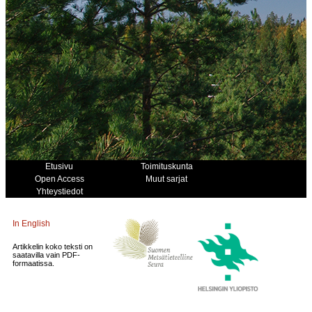
Etusivu
Toimituskunta
Open Access
Muut sarjat
Yhteystiedot
In English
Artikkelin koko teksti on
saatavilla vain PDF-
formaatissa.