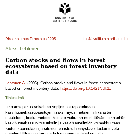
Dissertationes Forestales
2005
Lisää valittuihin artikkeleihin
Aleksi Lehtonen
Carbon stocks and flows in forest
ecosystems based on forest inventory
data
Lehtonen A.
(2005). Carbon stocks and flows in forest ecosystems
based on forest inventory data.
https://doi.org/10.14214/df.11
Tiivistelmä
Ilmastosopimus velvoittaa sopijamaat raportoimaan
kasvihuonekaasupäästöjen lisäksi myös metsien hiilivaraston
muutokset, koska metsien hiilitase vaikuttaa merkittävästi ilmakehän
kasvihuonekaasupitoisuuksiin ja kasvihuoneilmiön voimakkuuteen.
Kioton sopimuksen ja sitovien päästövähennystavoitteiden myötä
metsien hiilitaseen kattava ja luotettava arviointi on tullut