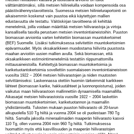
välttämättömäksi, sillä metsien hiilinieluilla voidaan kompensoida osa
päästövähennystavoitteista. Suomessa metsien hiilinieluraportointi on
aikaisemmin koskenut vain puustoa eikä käytettyjen mallien
edustavuutta ole testattu. Väitöskirjan tavoitteena oli kehittää
menetelmiä, joilla voidaan määrittää metsien hiilivarastoja ja virtoja
kansallisella tasolla perustuen metsien inventointiaineistoihin. Puuston
biomassan arviointia varten kehitettiin biomassan muuntokertoimet
(BEF) Suomelle. Lisäksi tutkimuksessa selvitettiin muuntokertoimien
epävarmuudet. Myös oksakarikkeen muodostama hiilivirta puustosta
maahan arvioitiin uusien mallien avulla. Sekä biomassan, että
oksakarikkeen estimointimenetelmiä testattiin riippumattomilla
mittausaineistoilla. Kehitettyjä biomassan muuntokertoimia ja
kariketuotantokertoimia sovellettiin suomalaiseen inventointiaineistoon
vuosilta 1922 − 2004 metsien hiilivarastojen ja niiden muutosten
selvittämiseksi. Laskennassa otettiin huomiin tärkeimmät karikkeen
lähteet (biomassan karike, hakkuutähteet ja luonnonpoistuma), joiden
vaikutus maan hiilivarastoon mallinnettiin dynaamisella maamallilla.
Aikasarjat metsien hiilivarastoista vuosille 1922 − 2004 laskettiin
biomassan muuntokertoimien, kariketuotannon ja maamallin
yhdistämisellä. Tulosten mukaan puuston hiilivarasto oli 20-luvun
alkupuolella 510 Tg hiiltä ja vuonna 2004 se oli puolestaan 780 Tg
hiiltä. Samalla jaksolla mineraalimaiden maaperän hiilivarasto kasvoi
110 Tg, ollen vuonna 2004 noin 960 Tg hiiltä. Tutkimuksessa
huomattiin myös että kasvillisuuden ja maaperän hiilivarastojen