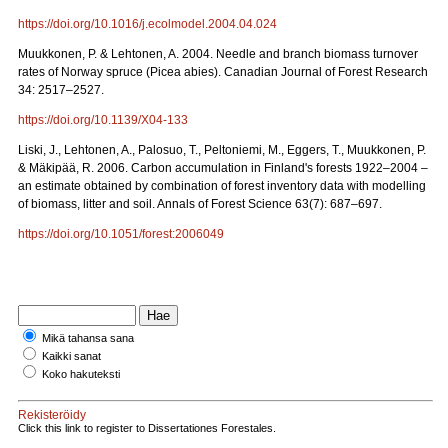
https://doi.org/10.1016/j.ecolmodel.2004.04.024
Muukkonen, P. & Lehtonen, A. 2004. Needle and branch biomass turnover
rates of Norway spruce (Picea abies). Canadian Journal of Forest Research
34: 2517–2527.
https://doi.org/10.1139/X04-133
Liski, J., Lehtonen, A., Palosuo, T., Peltoniemi, M., Eggers, T., Muukkonen, P.
& Mäkipää, R. 2006. Carbon accumulation in Finland's forests 1922–2004 –
an estimate obtained by combination of forest inventory data with modelling
of biomass, litter and soil. Annals of Forest Science 63(7): 687–697.
https://doi.org/10.1051/forest:2006049
Mikä tahansa sana
Kaikki sanat
Koko hakuteksti
Rekisteröidy
Click this link to register to Dissertationes Forestales.