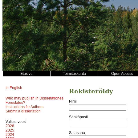
Etusivu
Toimituskunta
Open Access
In English
Rekisteröidy
Who may publish in Dissertationes
Nimi
Forestales?
Instructions for Authors
Submit a dissertation
Sähköposti
Valitse vuosi
2026
2025
Salasana
2024