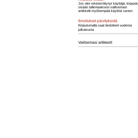
Jos olet rekisteröitynyt käyttäjä, kirjaud
sisään tallentaaksesi valitsemasi
artikkelit myöhempää käyttöä varten.
Ilmoitukset päivityksistä
Kirjautumalla saat tiedotteet uudesta
julkaisusta
Valitsemasi artikkelit