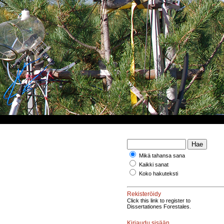
Mikä tahansa sana
Kaikki sanat
Koko hakuteksti
Rekisteröidy
Click this link to register to
Dissertationes Forestales.
Kirjaudu sisään