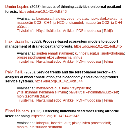
Dmitrii Lepilin
.
(2023).
Impacts of thinning activities on boreal peatland
forests.
https://doi.org/10.14214/df.346
Avainsanat:
biomassa
;
hajotus
;
vedenpidätys
;
huokoskokojakauma
;
maaperän CO2-, CH4- ja N2O-pitoisuudet
;
maaperän CO2- ja CH4-
päästöt
Tiivistelmä
|
Näytä lisätiedot
|
Artikkeli PDF-muodossa
|
Tekijä
Iñaki Urzainki
.
(2023).
Process-based ecosystem models to support
management of drained peatland forests.
https://doi.org/10.14214/df.345
Avainsanat:
soiden ennallistaminen
;
kunnostusojitus
;
suohydrologia
;
prosessipohjainen ekosysteemimallinnus
Tiivistelmä
|
Näytä lisätiedot
|
Artikkeli PDF-muodossa
|
Tekijä
Päivi Pelli
.
(2023).
Service trends and the forest-based sector – an
analysis of wood construction, the bioeconomy and evolving product
service systems.
https://doi.org/10.14214/df.344
Avainsanat:
metsäbiotalous
;
toimintaympäristö
;
yhteiskunnallistekninen siirtymä
;
palvelut
;
liiketoimintamuutokset
;
monitasomalli (MLP)
Tiivistelmä
|
Näytä lisätiedot
|
Artikkeli PDF-muodossa
|
Tekijä
Einari Heinaro
.
(2023).
Detecting individual dead trees using airborne
laser scanning.
https://doi.org/10.14214/df.343
Avainsanat:
lahopuu
;
laserkeilaus
;
pistepilvien prosessointi
;
monimuotoisuuden seuranta