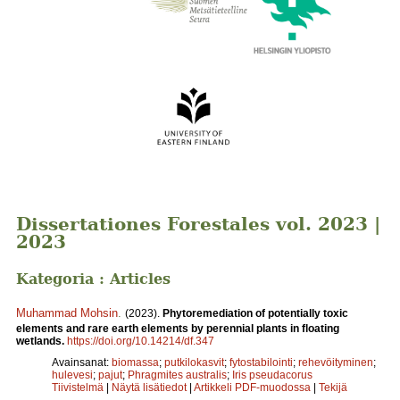
Dissertationes Forestales vol. 2023 |
2023
Kategoria : Articles
Muhammad Mohsin
.
(2023).
Phytoremediation of potentially toxic
elements and rare earth elements by perennial plants in floating
wetlands.
https://doi.org/10.14214/df.347
Avainsanat:
biomassa
;
putkilokasvit
;
fytostabilointi
;
rehevöityminen
;
hulevesi
;
pajut
;
Phragmites australis
;
Iris pseudacorus
Tiivistelmä
|
Näytä lisätiedot
|
Artikkeli PDF-muodossa
|
Tekijä