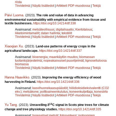
riista
Tiivistelmä
|
Näytä lisätiedot
|
Artikkeli PDF-muodossa
|
Tekijä
Päivi Luoma
.
(2023).
The role and value of data in advancing
environmental sustainability with empirical evidence from tissue and
textile businesses.
https://doi.org/10.14214/df.338
Avainsanat:
metsäteollisuus
;
digitalisaatio
;
Kiertotalous
;
liiketoimintamallit
;
datan hallinta
;
tekstiilit
Tiivistelmä
|
Näytä lisätiedot
|
Artikkeli PDF-muodossa
|
Tekijä
Xiaoqian Xu
.
(2023).
Land-use patterns of energy crops in the
agricultural landscape.
https://doi.org/10.14214/df.337
Avainsanat:
bioenergia
;
maankäytön muutos
;
biomassan
tuotantojärjestelmä
;
nopeakasvuiset puuviljelmät
;
lignoselluloosa
biomassa
Tiivistelmä
|
Näytä lisätiedot
|
Artikkeli PDF-muodossa
|
Tekijä
Hanna Haavikko
.
(2023).
Improving the energy efficiency of wood
harvesting in Finland.
https://doi.org/10.14214/df.336
Avainsanat:
kasvihuonekaasupäästöt
;
hiilidioksidiekvivalentti (CO2
ekv.)
;
metsäkone
;
polttoaineenkulutus
;
koneenkuljettaja
;
konesiirto
Tiivistelmä
|
Näytä lisätiedot
|
Artikkeli PDF-muodossa
|
Tekijä
13
Yu Tang
.
(2023).
Unravelling δ
C signal in Scots pine trees for climate
change and tree physiology studies.
https://doi.org/10.14214/df.335
Avainsanat:
boreaaliset metsät
;
fotosynteesi
;
isotooppien