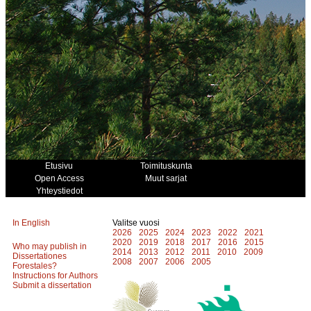
Etusivu
Toimituskunta
Open Access
Muut sarjat
Yhteystiedot
In English
Valitse vuosi
2026
2025
2024
2023
2022
2021
2020
2019
2018
2017
2016
2015
Who may publish in
2014
2013
2012
2011
2010
2009
Dissertationes
2008
2007
2006
2005
Forestales?
Instructions for Authors
Submit a dissertation