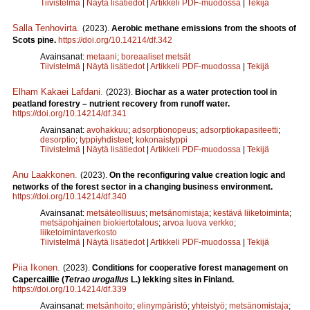
Tiivistelmä
|
Näytä lisätiedot
|
Artikkeli PDF-muodossa
|
Tekijä
Salla Tenhovirta
.
(2023).
Aerobic methane emissions from the shoots of
Scots pine.
https://doi.org/10.14214/df.342
Avainsanat:
metaani
;
boreaaliset metsät
Tiivistelmä
|
Näytä lisätiedot
|
Artikkeli PDF-muodossa
|
Tekijä
Elham Kakaei Lafdani
.
(2023).
Biochar as a water protection tool in
peatland forestry – nutrient recovery from runoff water.
https://doi.org/10.14214/df.341
Avainsanat:
avohakkuu
;
adsorptionopeus
;
adsorptiokapasiteetti
;
desorptio
;
typpiyhdisteet
;
kokonaistyppi
Tiivistelmä
|
Näytä lisätiedot
|
Artikkeli PDF-muodossa
|
Tekijä
Anu Laakkonen
.
(2023).
On the reconfiguring value creation logic and
networks of the forest sector in a changing business environment.
https://doi.org/10.14214/df.340
Avainsanat:
metsäteollisuus
;
metsänomistaja
;
kestävä liiketoiminta
;
metsäpohjainen biokiertotalous
;
arvoa luova verkko
;
liiketoimintaverkosto
Tiivistelmä
|
Näytä lisätiedot
|
Artikkeli PDF-muodossa
|
Tekijä
Piia Ikonen
.
(2023).
Conditions for cooperative forest management on
Capercaillie (
Tetrao urogallus
L.) lekking sites in Finland.
https://doi.org/10.14214/df.339
Avainsanat:
metsänhoito
;
elinympäristö
;
yhteistyö
;
metsänomistaja
;