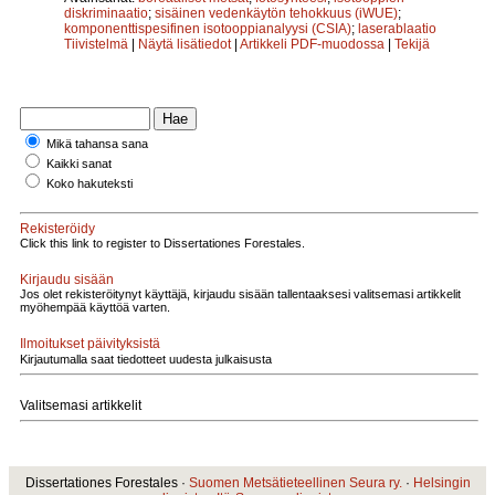
diskriminaatio
;
sisäinen vedenkäytön tehokkuus (iWUE)
;
komponenttispesifinen isotooppianalyysi (CSIA)
;
laserablaatio
Tiivistelmä
|
Näytä lisätiedot
|
Artikkeli PDF-muodossa
|
Tekijä
Mikä tahansa sana
Kaikki sanat
Koko hakuteksti
Rekisteröidy
Click this link to register to Dissertationes Forestales.
Kirjaudu sisään
Jos olet rekisteröitynyt käyttäjä, kirjaudu sisään tallentaaksesi valitsemasi artikkelit
myöhempää käyttöä varten.
Ilmoitukset päivityksistä
Kirjautumalla saat tiedotteet uudesta julkaisusta
Valitsemasi artikkelit
Dissertationes Forestales ·
Suomen Metsätieteellinen Seura ry.
·
Helsingin