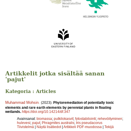
Artikkelit jotka sisältää sanan
'pajut'
Kategoria : Articles
Muhammad Mohsin
.
(2023).
Phytoremediation of potentially toxic
elements and rare earth elements by perennial plants in floating
wetlands.
https://doi.org/10.14214/df.347
Avainsanat:
biomassa
;
putkilokasvit
;
fytostabilointi
;
rehevöityminen
;
hulevesi
;
pajut
;
Phragmites australis
;
Iris pseudacorus
Tiivistelmä
|
Näytä lisätiedot
|
Artikkeli PDF-muodossa
|
Tekijä