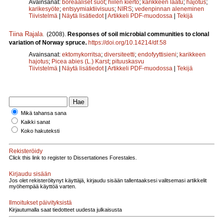
Avainsanat:
boreaaliset suot
;
hiilen kierto
;
karikkeen laatu
;
hajotus
;
karikesyöte
;
entsyymiaktiivisuus
;
NIRS
;
vedenpinnan aleneminen
Tiivistelmä
|
Näytä lisätiedot
|
Artikkeli PDF-muodossa
|
Tekijä
Tiina Rajala
.
(2008).
Responses of soil microbial communities to clonal
variation of Norway spruce.
https://doi.org/10.14214/df.58
Avainsanat:
ektomykorritsa
;
diversiteetti
;
endofyyttisieni
;
karikkeen
hajotus
;
Picea abies (L.) Karst
;
pituuskasvu
Tiivistelmä
|
Näytä lisätiedot
|
Artikkeli PDF-muodossa
|
Tekijä
Mikä tahansa sana
Kaikki sanat
Koko hakuteksti
Rekisteröidy
Click this link to register to Dissertationes Forestales.
Kirjaudu sisään
Jos olet rekisteröitynyt käyttäjä, kirjaudu sisään tallentaaksesi valitsemasi artikkelit
myöhempää käyttöä varten.
Ilmoitukset päivityksistä
Kirjautumalla saat tiedotteet uudesta julkaisusta