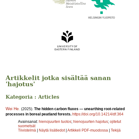
Artikkelit jotka sisältää sanan
'hajotus'
Kategoria : Articles
Wei He
.
(2025).
The hidden carbon fluxes — unearthing root-related
processes in boreal peatland forests.
https://doi.org/10.14214/df.364
Avainsanat:
hienojuurten tuotos
;
hienojuurten hajotus
;
ojitetut
suometsät
Tiivistelmä
|
Näytä lisätiedot
|
Artikkeli PDF-muodossa
|
Tekijä