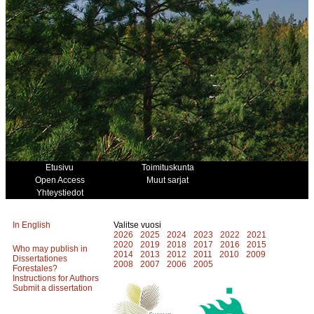
Etusivu
Toimituskunta
Open Access
Muut sarjat
Yhteystiedot
In English
Valitse vuosi
2026
2025
2024
2023
2022
2021
2020
2019
2018
2017
2016
2015
Who may publish in
2014
2013
2012
2011
2010
2009
Dissertationes
2008
2007
2006
2005
Forestales?
Instructions for Authors
Submit a dissertation