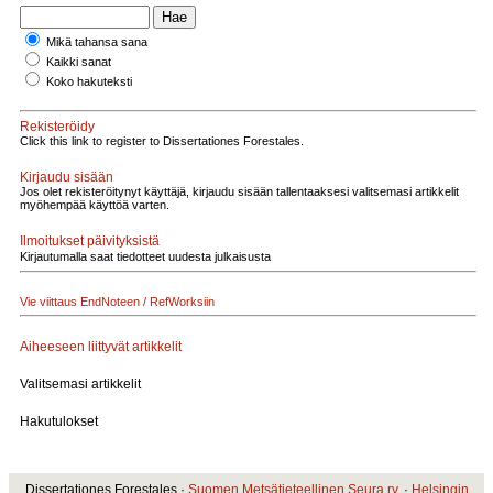
Mikä tahansa sana
Kaikki sanat
Koko hakuteksti
Rekisteröidy
Click this link to register to Dissertationes Forestales.
Kirjaudu sisään
Jos olet rekisteröitynyt käyttäjä, kirjaudu sisään tallentaaksesi valitsemasi artikkelit
myöhempää käyttöä varten.
Ilmoitukset päivityksistä
Kirjautumalla saat tiedotteet uudesta julkaisusta
Vie viittaus EndNoteen / RefWorksiin
Aiheeseen liittyvät artikkelit
Valitsemasi artikkelit
Hakutulokset
Dissertationes Forestales ·
Suomen Metsätieteellinen Seura ry.
·
Helsingin