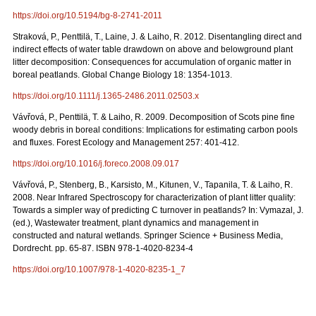
https://doi.org/10.5194/bg-8-2741-2011
Straková, P., Penttilä, T., Laine, J. & Laiho, R. 2012. Disentangling direct and
indirect effects of water table drawdown on above and belowground plant
litter decomposition: Consequences for accumulation of organic matter in
boreal peatlands. Global Change Biology 18: 1354-1013.
https://doi.org/10.1111/j.1365-2486.2011.02503.x
Vávřová, P., Penttilä, T. & Laiho, R. 2009. Decomposition of Scots pine fine
woody debris in boreal conditions: Implications for estimating carbon pools
and fluxes. Forest Ecology and Management 257: 401-412.
https://doi.org/10.1016/j.foreco.2008.09.017
Vávřová, P., Stenberg, B., Karsisto, M., Kitunen, V., Tapanila, T. & Laiho, R.
2008. Near Infrared Spectroscopy for characterization of plant litter quality:
Towards a simpler way of predicting C turnover in peatlands? In: Vymazal, J.
(ed.), Wastewater treatment, plant dynamics and management in
constructed and natural wetlands. Springer Science + Business Media,
Dordrecht. pp. 65-87. ISBN 978-1-4020-8234-4
https://doi.org/10.1007/978-1-4020-8235-1_7