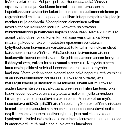
lisäksi vertailemalla Pohjois- ja Etelä-Suomessa sekä Virossa
sijaitsevia koealoja. Karikkeen kemiallisen koostumuksen ja
hajotettavuuden arviointiin kokeiltiin perinteisten uuttomenetelmien ja
regressiomallien lisäksi nopeaa ja edullista infrapunaspektroskopiaa ja
monimuuttuja-analyysiä. Vedenpinnan aleneminen vaikutti
kasvilajitasolla karikkeen laatuun, kariketta hajottavaan
mikrobiyhteisöön ja karikkeen hajoamisnopeuteen. Nämä kuivumisen
suorat vaikutukset olivat kuitenkin vähäisiä verrattuina karikkeen
määrän ja koostumuksen muutosten epäsuoriin vaikutuksiin.
Lyhytkestoisen kuivumisen vaikutukset tutkittuihin tunnuksiin olivat
kaikkinensa melko vähäisiä. Pitkäkestoisen kuivumisen aikana
karikesyöte kasvoi merkittävästi. Se johti orgaanisen aineen kertymän
lisääntymiseen, vaikka hajotus samalla nopeutui. Kertyvän aineen
laatu myös poikkesi selvästi luonnontilaisten soiden kertymän
laadusta. Vaste vedenpinnan alenemiseen sekä nopeutui että voimistui
suon ravinteisuustason noustessa. Tulokset osoittavat, että
metsäojituksesta ja ilmaston kuivumisesta aiheutuvat muutokset
soiden kasviyhteisöissä vaikuttavat oleellisesti hiilen kiertoon. Siksi
kasvillisuusmuutokset on sisällytettävä malleihin, joilla arvioidaan
hiilivirtojen vasteita muuttuviin olosuhteisiin. Muutokset on myös
huomioitava riittävän pitkällä aikajänteellä. Työssä esitetään karikkeen
kemiallisiin ominaisuuksiin ja hajoamisnopeuteen perustuvat soille
tyypillisten kasvien toiminnalliset ryhmät, joita malleissa voidaan
hyödyntää. Lisäksi työ osoittaa kuivumisen alentavan maan lämpötilaa
huomattavasti, mitä malleissa ei ole otettu huomioon.