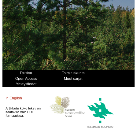
Etusivu
Toimituskunta
Open Access
Muut sarjat
Yhteystiedot
In English
Artikkelin koko teksti on
saatavilla vain PDF-
formaatissa.