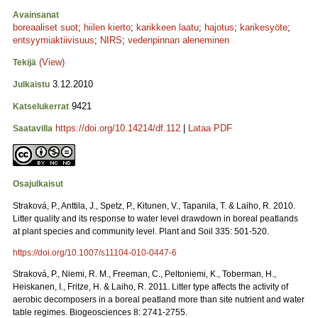
Avainsanat
boreaaliset suot
;
hiilen kierto
;
karikkeen laatu
;
hajotus
;
karikesyöte
;
entsyymiaktiivisuus
;
NIRS
;
vedenpinnan aleneminen
(View)
Tekijä
3.12.2010
Julkaistu
9421
Katselukerrat
https://doi.org/10.14214/df.112
|
Lataa PDF
Saatavilla
Osajulkaisut
Straková, P., Anttila, J., Spetz, P., Kitunen, V., Tapanila, T. & Laiho, R. 2010.
Litter quality and its response to water level drawdown in boreal peatlands
at plant species and community level. Plant and Soil 335: 501-520.
https://doi.org/10.1007/s11104-010-0447-6
Straková, P., Niemi, R. M., Freeman, C., Peltoniemi, K., Toberman, H.,
Heiskanen, I., Fritze, H. & Laiho, R. 2011. Litter type affects the activity of
aerobic decomposers in a boreal peatland more than site nutrient and water
table regimes. Biogeosciences 8: 2741-2755.