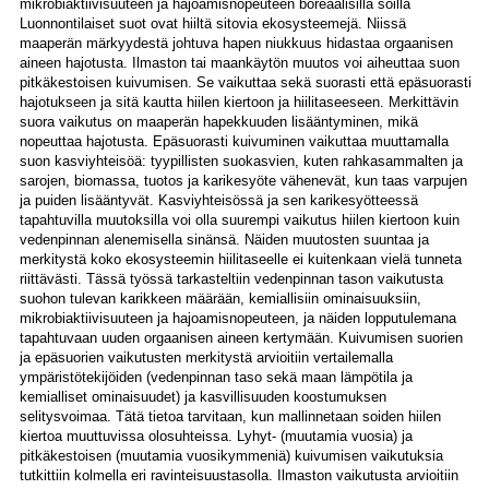
mikrobiaktiivisuuteen ja hajoamisnopeuteen boreaalisilla soilla
Luonnontilaiset suot ovat hiiltä sitovia ekosysteemejä. Niissä
maaperän märkyydestä johtuva hapen niukkuus hidastaa orgaanisen
aineen hajotusta. Ilmaston tai maankäytön muutos voi aiheuttaa suon
pitkäkestoisen kuivumisen. Se vaikuttaa sekä suorasti että epäsuorasti
hajotukseen ja sitä kautta hiilen kiertoon ja hiilitaseeseen. Merkittävin
suora vaikutus on maaperän hapekkuuden lisääntyminen, mikä
nopeuttaa hajotusta. Epäsuorasti kuivuminen vaikuttaa muuttamalla
suon kasviyhteisöä: tyypillisten suokasvien, kuten rahkasammalten ja
sarojen, biomassa, tuotos ja karikesyöte vähenevät, kun taas varpujen
ja puiden lisääntyvät. Kasviyhteisössä ja sen karikesyötteessä
tapahtuvilla muutoksilla voi olla suurempi vaikutus hiilen kiertoon kuin
vedenpinnan alenemisella sinänsä. Näiden muutosten suuntaa ja
merkitystä koko ekosysteemin hiilitaseelle ei kuitenkaan vielä tunneta
riittävästi. Tässä työssä tarkasteltiin vedenpinnan tason vaikutusta
suohon tulevan karikkeen määrään, kemiallisiin ominaisuuksiin,
mikrobiaktiivisuuteen ja hajoamisnopeuteen, ja näiden lopputulemana
tapahtuvaan uuden orgaanisen aineen kertymään. Kuivumisen suorien
ja epäsuorien vaikutusten merkitystä arvioitiin vertailemalla
ympäristötekijöiden (vedenpinnan taso sekä maan lämpötila ja
kemialliset ominaisuudet) ja kasvillisuuden koostumuksen
selitysvoimaa. Tätä tietoa tarvitaan, kun mallinnetaan soiden hiilen
kiertoa muuttuvissa olosuhteissa. Lyhyt- (muutamia vuosia) ja
pitkäkestoisen (muutamia vuosikymmeniä) kuivumisen vaikutuksia
tutkittiin kolmella eri ravinteisuustasolla. Ilmaston vaikutusta arvioitiin