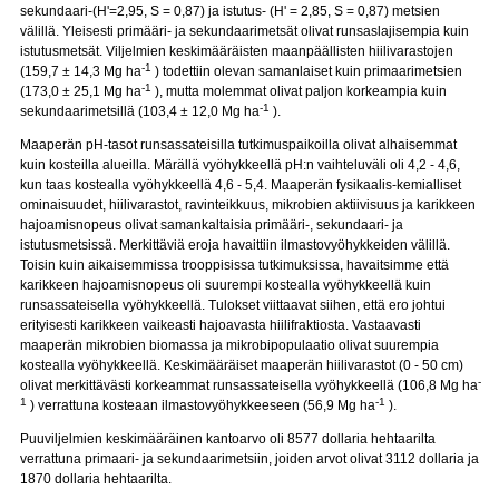
sekundaari-(H'=2,95, S = 0,87) ja istutus- (H' = 2,85, S = 0,87) metsien
välillä. Yleisesti primääri- ja sekundaarimetsät olivat runsaslajisempia kuin
istutusmetsät. Viljelmien keskimääräisten maanpäällisten hiilivarastojen
-1
(159,7 ± 14,3 Mg ha
) todettiin olevan samanlaiset kuin primaarimetsien
-1
(173,0 ± 25,1 Mg ha
), mutta molemmat olivat paljon korkeampia kuin
-1
sekundaarimetsillä (103,4 ± 12,0 Mg ha
).
Maaperän pH-tasot runsassateisilla tutkimuspaikoilla olivat alhaisemmat
kuin kosteilla alueilla. Märällä vyöhykkeellä pH:n vaihteluväli oli 4,2 - 4,6,
kun taas kostealla vyöhykkeellä 4,6 - 5,4. Maaperän fysikaalis-kemialliset
ominaisuudet, hiilivarastot, ravinteikkuus, mikrobien aktiivisuus ja karikkeen
hajoamisnopeus olivat samankaltaisia primääri-, sekundaari- ja
istutusmetsissä. Merkittäviä eroja havaittiin ilmastovyöhykkeiden välillä.
Toisin kuin aikaisemmissa trooppisissa tutkimuksissa, havaitsimme että
karikkeen hajoamisnopeus oli suurempi kostealla vyöhykkeellä kuin
runsassateisella vyöhykkeellä. Tulokset viittaavat siihen, että ero johtui
erityisesti karikkeen vaikeasti hajoavasta hiilifraktiosta. Vastaavasti
maaperän mikrobien biomassa ja mikrobipopulaatio olivat suurempia
kostealla vyöhykkeellä. Keskimääräiset maaperän hiilivarastot (0 - 50 cm)
-
olivat merkittävästi korkeammat runsassateisella vyöhykkeellä (106,8 Mg ha
1
-1
) verrattuna kosteaan ilmastovyöhykkeeseen (56,9 Mg ha
).
Puuviljelmien keskimääräinen kantoarvo oli 8577 dollaria hehtaarilta
verrattuna primaari- ja sekundaarimetsiin, joiden arvot olivat 3112 dollaria ja
1870 dollaria hehtaarilta.