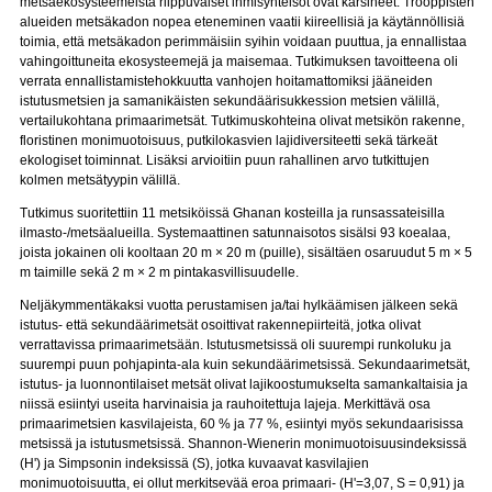
metsäekosysteemeistä riippuvaiset ihmisyhteisöt ovat kärsineet. Trooppisten
alueiden metsäkadon nopea eteneminen vaatii kiireellisiä ja käytännöllisiä
toimia, että metsäkadon perimmäisiin syihin voidaan puuttua, ja ennallistaa
vahingoittuneita ekosysteemejä ja maisemaa. Tutkimuksen tavoitteena oli
verrata ennallistamistehokkuutta vanhojen hoitamattomiksi jääneiden
istutusmetsien ja samanikäisten sekundäärisukkession metsien välillä,
vertailukohtana primaarimetsät. Tutkimuskohteina olivat metsikön rakenne,
floristinen monimuotoisuus, putkilokasvien lajidiversiteetti sekä tärkeät
ekologiset toiminnat. Lisäksi arvioitiin puun rahallinen arvo tutkittujen
kolmen metsätyypin välillä.
Tutkimus suoritettiin 11 metsiköissä Ghanan kosteilla ja runsassateisilla
ilmasto-/metsäalueilla. Systemaattinen satunnaisotos sisälsi 93 koealaa,
joista jokainen oli kooltaan 20 m × 20 m (puille), sisältäen osaruudut 5 m × 5
m taimille sekä 2 m × 2 m pintakasvillisuudelle.
Neljäkymmentäkaksi vuotta perustamisen ja/tai hylkäämisen jälkeen sekä
istutus- että sekundäärimetsät osoittivat rakennepiirteitä, jotka olivat
verrattavissa primaarimetsään. Istutusmetsissä oli suurempi runkoluku ja
suurempi puun pohjapinta-ala kuin sekundäärimetsissä. Sekundaarimetsät,
istutus- ja luonnontilaiset metsät olivat lajikoostumukselta samankaltaisia ja
niissä esiintyi useita harvinaisia ja rauhoitettuja lajeja. Merkittävä osa
primaarimetsien kasvilajeista, 60 % ja 77 %, esiintyi myös sekundaarisissa
metsissä ja istutusmetsissä. Shannon-Wienerin monimuotoisuusindeksissä
(H') ja Simpsonin indeksissä (S), jotka kuvaavat kasvilajien
monimuotoisuutta, ei ollut merkitsevää eroa primaari- (H'=3,07, S = 0,91) ja