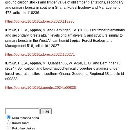
ground carbon stocks and timber value of old timber plantations, secondary
and primary forests in southern Ghana. Forest Ecology and Management
472, article id 118236.
https://doi.org/10.1016/j.foreco.2020.118236
IBrown, H.C.A., Appiah, M. and Berninger, F.A. (2022). Old timber plantations
and secondary forests attain levels of plant diversity and structure similar to
primary forests in the West African humid tropics. Forest Ecology and
Management 518, article id 120271.
https://doi.org/10.1016/j.foreco.2022.120271
IBrown, H.C.A., Appiah, M., Quansah, G, W., Adjei, E. O., and Berninger, F.
(2024). Soil carbon and bio-physicochemical properties dynamics under
forest restoration sites in southern Ghana. Geoderma Regional 38, article id
e00838.
https://doi.org/10.1016/j.geodrs.2024.e00838
Mikä tahansa sana
Kaikki sanat
Koko hakuteksti