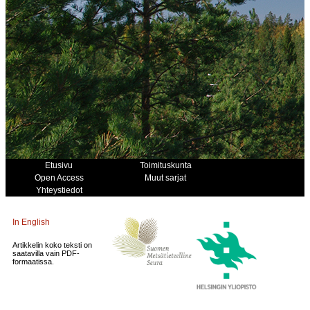
Etusivu
Toimituskunta
Open Access
Muut sarjat
Yhteystiedot
In English
Artikkelin koko teksti on
saatavilla vain PDF-
formaatissa.