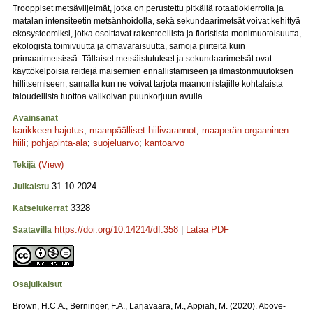
Trooppiset metsäviljelmät, jotka on perustettu pitkällä rotaatiokierrolla ja
matalan intensiteetin metsänhoidolla, sekä sekundaarimetsät voivat kehittyä
ekosysteemiksi, jotka osoittavat rakenteellista ja floristista monimuotoisuutta,
ekologista toimivuutta ja omavaraisuutta, samoja piirteitä kuin
primaarimetsissä. Tällaiset metsäistutukset ja sekundaarimetsät ovat
käyttökelpoisia reittejä maisemien ennallistamiseen ja ilmastonmuutoksen
hillitsemiseen, samalla kun ne voivat tarjota maanomistajille kohtalaista
taloudellista tuottoa valikoivan puunkorjuun avulla.
Avainsanat
karikkeen hajotus
;
maanpäälliset hiilivarannot
;
maaperän orgaaninen
hiili
;
pohjapinta-ala
;
suojeluarvo
;
kantoarvo
(View)
Tekijä
31.10.2024
Julkaistu
3328
Katselukerrat
https://doi.org/10.14214/df.358
|
Lataa PDF
Saatavilla
Osajulkaisut
Brown, H.C.A., Berninger, F.A., Larjavaara, M., Appiah, M. (2020). Above-