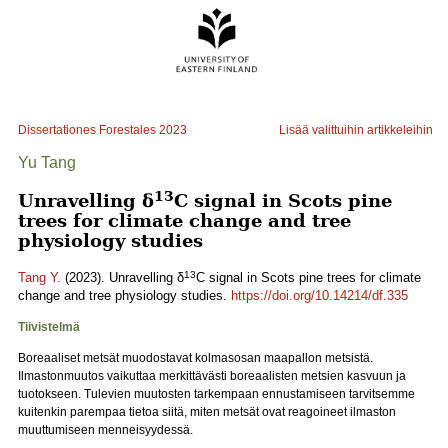
Dissertationes Forestales
2023
Lisää valittuihin artikkeleihin
Yu Tang
13
Unravelling δ
C signal in Scots pine
trees for climate change and tree
physiology studies
13
Tang Y.
(2023). Unravelling δ
C signal in Scots pine trees for climate
change and tree physiology studies.
https://doi.org/10.14214/df.335
Tiivistelmä
Boreaaliset metsät muodostavat kolmasosan maapallon metsistä.
Ilmastonmuutos vaikuttaa merkittävästi boreaalisten metsien kasvuun ja
tuotokseen. Tulevien muutosten tarkempaan ennustamiseen tarvitsemme
kuitenkin parempaa tietoa siitä, miten metsät ovat reagoineet ilmaston
muuttumiseen menneisyydessä.