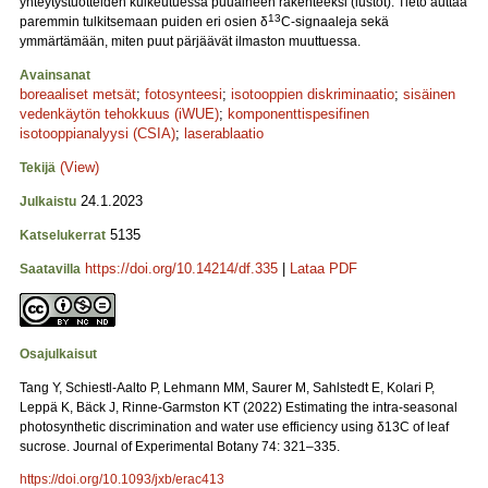
yhteytystuotteiden kulkeutuessa puuaineen rakenteeksi (lustot). Tieto auttaa
13
paremmin tulkitsemaan puiden eri osien δ
C-signaaleja sekä
ymmärtämään, miten puut pärjäävät ilmaston muuttuessa.
Avainsanat
boreaaliset metsät
;
fotosynteesi
;
isotooppien diskriminaatio
;
sisäinen
vedenkäytön tehokkuus (iWUE)
;
komponenttispesifinen
isotooppianalyysi (CSIA)
;
laserablaatio
(View)
Tekijä
24.1.2023
Julkaistu
5135
Katselukerrat
https://doi.org/10.14214/df.335
|
Lataa PDF
Saatavilla
Osajulkaisut
Tang Y, Schiestl-Aalto P, Lehmann MM, Saurer M, Sahlstedt E, Kolari P,
Leppä K, Bäck J, Rinne-Garmston KT (2022) Estimating the intra-seasonal
photosynthetic discrimination and water use efficiency using δ13C of leaf
sucrose. Journal of Experimental Botany 74: 321–335.
https://doi.org/10.1093/jxb/erac413