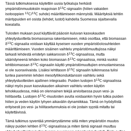
Tässä tutkimuksessa käytettiin uusia työkaluja herkästi
13
ympäristönmuutoksiin reagoivan δ
C-signaalin (hiilen vakaiden
12
13
isotooppien
C/
C suhde) määrittämiseen männyistä. Määrityksiä tehtiin
mäntypuiden eri osista (lehdet, lustot) kahdella Suomessa sijaitsevalla
koealalla.
Tulosten mukaan puut käyttävät pääosin kuluvan kasvukauden
yhteytystuotteita biomassansa rakentamiseen, mikä osoittaa, että biomassan
13
δ
C-signaalia voidaan käyttää kyseisen vuoden ympäristöolosuhteiden
määrittämiseen. Vuoden sisäinen vaihtelu ympäristömuuttujissa näkyi
13
tarkasti lehdestä eristetyn sakkaroosin δ
C-signaalissa, mutta
13
vääristyneenä lehden koko biomassan δ
C-signaalissa, minkä vuoksi
13
lehtibiomassan δ
C-signaalin käyttö ympäristömuuttujien ennustamisessa
13
ei ole suoraviivaista. Lisäksi lehtitason δ
C signaalin tulkinnassa tulisi
tuntea paremmin lehden mesofyllikonduktanssin vaihtelu sekä
13
yhteytystuotteiden ajallinen integraatio. Puiden lustojen δ
C-signaalissa
näkyi myös puun kasvukauden aikainen vaihtelu veden käytön
tehokkuudessa, mikä on olennainen tekijä arvioitaessa puun vesi- ja
13
hiilitasetta. Lustojen δ
C-muutosten avulla voidaankin hyvin tutkia puiden
hiilen ja veden käytön lyhyen aikavälin dynamiikkaa. Tämä on hyödyllistä
erityisesti jos vesi- ja hiilitasetunnuksia ei ole jostain syystä mitattu tai
käytettävissä.
Tämä tutkimus syventää ymmärrystämme siitä miten ympäristön muutos
13
näkyy puiden lehtien δ
C-signaalissa ja miten tämä signaali muuttuu