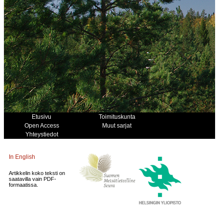
Etusivu
Toimituskunta
Open Access
Muut sarjat
Yhteystiedot
In English
Artikkelin koko teksti on
saatavilla vain PDF-
formaatissa.