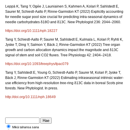
Leppä K, Tang Y, Ogée J, Launiainen S, Kahmen A, Kolari P, Sahlstedt E,
Saurer M, Schiestl-Aalto P, Rinne-Garmston KT (2022) Explicitly accounting
for needle sugar pool size crucial for predicting intra-seasonal dynamics of
needle carbohydrates δ18O and δ13C. New Phytologist 236: 2044–2060.
https://doi.org/10.1111/nph.18227
Tang Y, Schiestl-Aalto P, Saurer M, Sahlstedt E, Kulmala L, Kolari P, Ryhti K,
Jyske T, Ding Y, Salmon Y, Bäck J, Rinne-Garmston KT (2022) Tree organ
growth and carbon allocation dynamics impact the magnitude and δ13C
signal of stem and soil CO2 fluxes. Tree Physiology 42: 2404–2418.
https://doi.org/10.1093/treephys/tpac079
Tang Y, Sahlstedt E, Young G, Schiestl-Aalto P, Saurer M, Kolari P, Jyske T,
Bäck J, Rinne-Garmston KT (2022) Estimating intraseasonal intrinsic water-
use efficiency from high-resolution tree-ring δ13C data in boreal Scots pine
forests. New Phytologist. In press.
http://doi.org/10.1111/nph.18649
Mikä tahansa sana