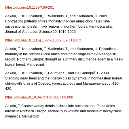
https://doi.org/10.1139/X06-201
Aakala, T., Kuuluvainen, T., Wallenius, T., and Kauhanen, H. 2009.
Contrasting patterns of tree mortality in Picea abies-dominated late-
successional forests in two regions in northern boreal Fennoscandia.
Journal of Vegetation Science 20: 1016-1026.
https://doi.org/10.1111/j.1654-1103.2009.01100.x
Aakala, T., Kuuluvainen, T., Wallenius, T., and Kauhanen, H. Episodic tree
mortality in the pristine Picea abies-dominated taiga in the Arkhangelsk
region, Northern Europe: drought as a primary disturbance agent in a mesic
boreal forest. Manuscript.
Aakala, T., Kuuluvainen, T., Gauthier, S., and De Grandpré, L. 2008.
Standing dead trees and their decay class dynamics in northeastern boreal
old-growth forests of Quebec. Forest Ecology and Management 255: 410-
420.
https://doi.org/10.1016/j.foreco.2007.09.008
Aakala, T. Coarse woody debris in three late-successional Picea abies
forests in Northern Europe: variability in volume and models of decay class
dynamics. Manuscript