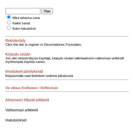
Mikä tahansa sana
Kaikki sanat
Koko hakuteksti
Rekisteröidy
Click this link to register to Dissertationes Forestales.
Kirjaudu sisään
Jos olet rekisteröitynyt käyttäjä, kirjaudu sisään tallentaaksesi valitsemasi artikkelit
myöhempää käyttöä varten.
Ilmoitukset päivityksistä
Kirjautumalla saat tiedotteet uudesta julkaisusta
Vie viittaus EndNoteen / RefWorksiin
Aiheeseen liittyvät artikkelit
Valitsemasi artikkelit
Hakutulokset