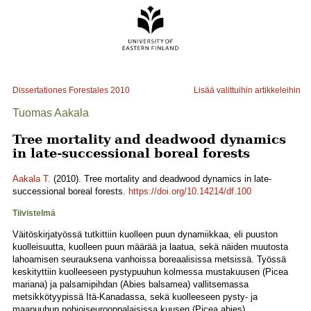
Dissertationes Forestales
2010
Lisää valittuihin artikkeleihin
Tuomas Aakala
Tree mortality and deadwood dynamics
in late-successional boreal forests
Aakala T.
(2010). Tree mortality and deadwood dynamics in late-
successional boreal forests.
https://doi.org/10.14214/df.100
Tiivistelmä
Väitöskirjatyössä tutkittiin kuolleen puun dynamiikkaa, eli puuston
kuolleisuutta, kuolleen puun määrää ja laatua, sekä näiden muutosta
lahoamisen seurauksena vanhoissa boreaalisissa metsissä. Työssä
keskityttiin kuolleeseen pystypuuhun kolmessa mustakuusen (Picea
mariana) ja palsamipihdan (Abies balsamea) vallitsemassa
metsikkötyypissä Itä-Kanadassa, sekä kuolleeseen pysty- ja
maapuuhun pohjoiseurooppalaisissa kuusen (Picea abies)