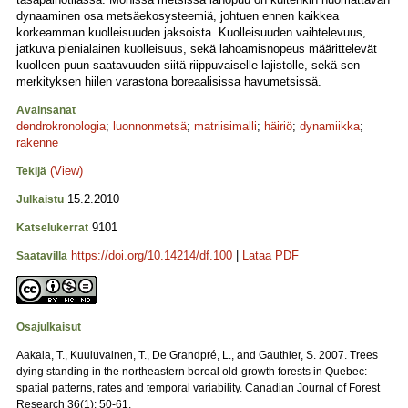
dynaaminen osa metsäekosysteemiä, johtuen ennen kaikkea
korkeamman kuolleisuuden jaksoista. Kuolleisuuden vaihtelevuus,
jatkuva pienialainen kuolleisuus, sekä lahoamisnopeus määrittelevät
kuolleen puun saatavuuden siitä riippuvaiselle lajistolle, sekä sen
merkityksen hiilen varastona boreaalisissa havumetsissä.
Avainsanat
dendrokronologia
;
luonnonmetsä
;
matriisimalli
;
häiriö
;
dynamiikka
;
rakenne
(View)
Tekijä
15.2.2010
Julkaistu
9101
Katselukerrat
https://doi.org/10.14214/df.100
|
Lataa PDF
Saatavilla
Osajulkaisut
Aakala, T., Kuuluvainen, T., De Grandpré, L., and Gauthier, S. 2007. Trees
dying standing in the northeastern boreal old-growth forests in Quebec:
spatial patterns, rates and temporal variability. Canadian Journal of Forest
Research 36(1): 50-61.