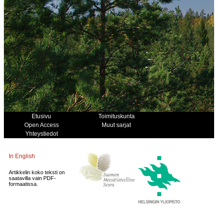
Etusivu
Toimituskunta
Open Access
Muut sarjat
Yhteystiedot
In English
Artikkelin koko teksti on
saatavilla vain PDF-
formaatissa.