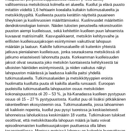
vallitsemissa metsiköissä kolmella eri alueella. Kuollut ja elävä puusto
mitattiin viideltä 1,6 hehtaarin koealalta kultakin tutkimusalueelta ja
metsikkötyypiltä. Kuolleesta puusta kerättiin näytteitä puuaineen
tiheyksien ja kuolinvuosien määrittämiseksi. Kuolinvuodet määritettiin
dendrokronologian keinoin. Näiden tulosten perusteella rekonstruoitiin
puuston aiempi kuolleisuus, sekä kehitettiin kuolleen puun lahoamista
kuvaavat matriisimallit. Kasvupaikkaerot, metsikön kehitysvaihe ja
erillisten kuolleisuusjaksojen esiintyminen vaikuttivat lahopuun
määrään ja laatuun. Kaikille tutkimusalueille oli kuitenkin yhteistä
jatkuva pienialainen kuolleisuus, jonka seurauksena metsiköissä oli
jatkumo eriasteisesti lahonnutta puuta. Korkeamman kuolleisuuden
jaksot olivat seurausta joko metsikön luontaisesta kehityksestä tai
ulkoisten häiriöiden esiintymisestä, ja niiden vaikutus näkyi
lahopuuston määrässä ja laadussa kaikilla paitsi yhdellä
tutkimusalueella. Tutkimusalueiden ja metsikkötyyppien eroista
huolimatta kuollutta puuta oli kaikilla alueilla runsaasti. Euroopan
puoleisilla tutkimusalueilla lahopuuston osuus metsiköiden
kokonaispuustosta oli 20 – 53 %, ja Itä-Kanadassa kuolleen pystypuun
osuus oli 15 – 27 % pystypuustosta. Kuollut puu oli lisäksi pitkäikäinen
rakenteellinen ekosysteemin osa. Tutkimusalueella, jossa lahoaminen
oli kaikkein nopeinta, kuollut puu pysyi tuoreissa ja keskiasteisesti
lahonneissa laholuokissa keskimäärin 18 vuotta. Tutkimuksen tulokset
osoittivat, että metsikkötasolla lahopuun määrä ja laatu voivat
episodinomaisten kuolleisuusjaksojen puuttuessa olla lähes
tasapainotilassa. Monissa metsissä lahopuu on kuitenkin huomattavan