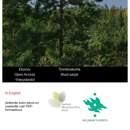
Etusivu
Toimituskunta
Open Access
Muut sarjat
Yhteystiedot
In English
Artikkelin koko teksti on
saatavilla vain PDF-
formaatissa.