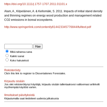
https://doi.org/10.1111/j.1757-1707.2011.01101.x
Alam, A., Kilpeläinen, A. & Kellomäki, S. 2011. Impacts of initial stand density
and thinning regimes on energy wood production and management related
CO2 emissions in boreal ecosystems.
http://www.springerlink.com/content/y814423345776844/fulltext.pdf
Mikä tahansa sana
Kaikki sanat
Koko hakuteksti
Rekisteröidy
Click this link to register to Dissertationes Forestales.
Kirjaudu sisään
Jos olet rekisteröitynyt käyttäjä, kirjaudu sisään tallentaaksesi valitsemasi artikkelit
myöhempää käyttöä varten.
Ilmoitukset päivityksistä
Kirjautumalla saat tiedotteet uudesta julkaisusta