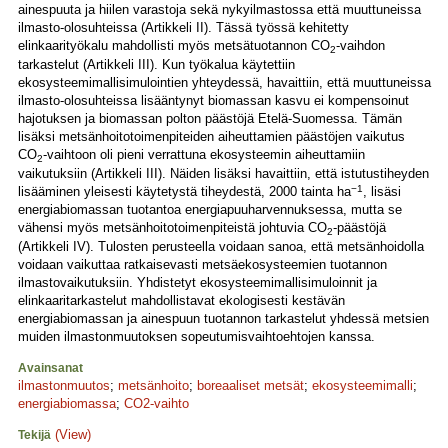
ainespuuta ja hiilen varastoja sekä nykyilmastossa että muuttuneissa
ilmasto-olosuhteissa (Artikkeli II). Tässä työssä kehitetty
elinkaarityökalu mahdollisti myös metsätuotannon CO
-vaihdon
2
tarkastelut (Artikkeli III). Kun työkalua käytettiin
ekosysteemimallisimulointien yhteydessä, havaittiin, että muuttuneissa
ilmasto-olosuhteissa lisääntynyt biomassan kasvu ei kompensoinut
hajotuksen ja biomassan polton päästöjä Etelä-Suomessa. Tämän
lisäksi metsänhoitotoimenpiteiden aiheuttamien päästöjen vaikutus
CO
-vaihtoon oli pieni verrattuna ekosysteemin aiheuttamiin
2
vaikutuksiin (Artikkeli III). Näiden lisäksi havaittiin, että istutustiheyden
−1
lisääminen yleisesti käytetystä tiheydestä, 2000 tainta ha
, lisäsi
energiabiomassan tuotantoa energiapuuharvennuksessa, mutta se
vähensi myös metsänhoitotoimenpiteistä johtuvia CO
-päästöjä
2
(Artikkeli IV). Tulosten perusteella voidaan sanoa, että metsänhoidolla
voidaan vaikuttaa ratkaisevasti metsäekosysteemien tuotannon
ilmastovaikutuksiin. Yhdistetyt ekosysteemimallisimuloinnit ja
elinkaaritarkastelut mahdollistavat ekologisesti kestävän
energiabiomassan ja ainespuun tuotannon tarkastelut yhdessä metsien
muiden ilmastonmuutoksen sopeutumisvaihtoehtojen kanssa.
Avainsanat
ilmastonmuutos
;
metsänhoito
;
boreaaliset metsät
;
ekosysteemimalli
;
energiabiomassa
;
CO2-vaihto
(View)
Tekijä