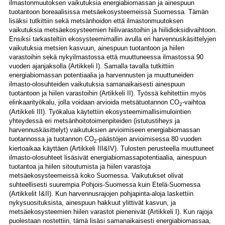
ilmastonmuutoksen vaikutuksia energiabiomassan ja ainespuun
tuotantoon boreaalisissa metsäekosysteemeissä Suomessa. Tämän
lisäksi tutkittiin sekä metsänhoidon että ilmastonmuutoksen
vaikutuksia metsäekosysteemien hiilivarastoihin ja hiilidioksidivaihtoon.
Ensiksi tarkasteltiin ekosysteemimallin avulla eri harvennuskäsittelyjen
vaikutuksia metsien kasvuun, ainespuun tuotantoon ja hiilen
varastoihin sekä nykyilmastossa että muuttuneessa ilmastossa 90
vuoden ajanjaksolla (Artikkeli I). Samalla tavalla tutkittiin
energiabiomassan potentiaalia ja harvennusten ja muuttuneiden
ilmasto-olosuhteiden vaikutuksia samanaikaisesti ainespuun
tuotantoon ja hiilen varastoihin (Artikkeli II). Työssä kehitettiin myös
elinkaarityökalu, jolla voidaan arvioida metsätuotannon CO
-vaihtoa
2
(Artikkeli III). Työkalua käytettiin ekosysteemimallisimulointien
yhteydessä eri metsänhoitotoimenpiteiden (istutustiheys ja
harvennuskäsittelyt) vaikutuksien arvioimiseen energiabiomassan
tuotannossa ja tuotannon CO
-päästöjen arvioimisessa 80 vuoden
2
kiertoaikaa käyttäen (Artikkeli III&IV). Tulosten perusteella muuttuneet
ilmasto-olosuhteet lisäsivät energiabiomassapotentiaalia, ainespuun
tuotantoa ja hiilen sitoutumista ja hiilen varastoja
metsäekosysteemeissä koko Suomessa. Vaikutukset olivat
suhteellisesti suurempia Pohjois-Suomessa kuin Etelä-Suomessa
(Artikkelit I&II). Kun harvennusrajojen pohjapinta-aloja laskettiin
nykysuosituksista, ainespuun hakkuut ylittivät kasvun, ja
metsäekosysteemien hiilen varastot pienenivät (Artikkeli I). Kun rajoja
puolestaan nostettiin, tämä lisäsi samanaikaisesti energiabiomassaa,