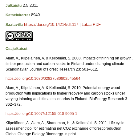
2.5.2011
Julkaistu
8949
Katselukerrat
https://doi.org/10.14214/df.117
|
Lataa PDF
Saatavilla
Osajulkaisut
Alam, A., Kilpeläinen, A. & Kellomäki, S. 2008. Impacts of thinning on growth,
timber production and carbon stocks in Finland under changing climate.
Scandinavian Journal of Forest Research 23: 501–512.
https://doi.org/10.1080/02827580802545564
Alam, A., Kilpeläinen, A. & Kellomäki, S. 2010. Potential energy wood
production with implications to timber recovery and carbon stocks under
varying thinning and climate scenarios in Finland. BioEnergy Research 3:
362–372.
https://doi.org/10.1007/s12155-010-9095-1
Kilpeläinen, A., Alam, A., Strandman, H., & Kellomäki, S. 2011. Life cycle
assessment tool for estimating net CO2 exchange of forest production.
Global Change Biology Bioenergy. In print.