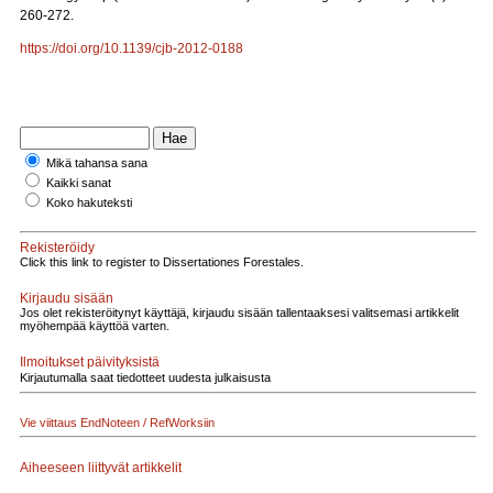
260-272.
https://doi.org/10.1139/cjb-2012-0188
Mikä tahansa sana
Kaikki sanat
Koko hakuteksti
Rekisteröidy
Click this link to register to Dissertationes Forestales.
Kirjaudu sisään
Jos olet rekisteröitynyt käyttäjä, kirjaudu sisään tallentaaksesi valitsemasi artikkelit
myöhempää käyttöä varten.
Ilmoitukset päivityksistä
Kirjautumalla saat tiedotteet uudesta julkaisusta
Vie viittaus EndNoteen / RefWorksiin
Aiheeseen liittyvät artikkelit