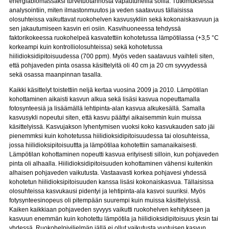
energiabiomassaksi turvetuotannosta vapautuneilla soilla. Tutkimuksessa
analysointiin, miten ilmastonmuutos ja veden saatavuus tällaisissa
olosuhteissa vaikuttavat ruokohelven kasvusykliin sekä kokonaiskasvuun ja
sen jakautumiseen kasvin eri osiin. Kasvihuoneessa tehdyssä
faktorikokeessa ruokohelpeä kasvatettiin kohotetussa lämpötilassa (+3,5 °C
korkeampi kuin kontrolliolosuhteissa) sekä kohotetussa
hiilidioksidipitoisuudessa (700 ppm). Myös veden saatavuus vaihteli siten,
että pohjaveden pinta osassa käsittelyitä oli 40 cm ja 20 cm syvyydessä
sekä osassa maanpinnan tasalla.
Kaikki käsittelyt toistettiin neljä kertaa vuosina 2009 ja 2010. Lämpötilan
kohottaminen aikaisti kasvun alkua sekä lisäsi kasvua nopeuttamalla
fotosynteesiä ja lisäämällä lehtipinta-alan kasvua alkukesällä. Samalla
kasvusykli nopeutui siten, että kasvu päättyi aikaisemmin kuin muissa
käsittelyissä. Kasvujakson lyhentymisen vuoksi koko kasvukauden sato jäi
pienemmksi kuin kohotetussa hiilidioksidipitoisuudessa tai olosuhteissa,
jossa hiilidioksipitoisuuttta ja lämpötilaa kohotettiin samanaikaisesti.
Lämpötilan kohottaminen nopeutti kasvua erityisesti silloin, kun pohjaveden
pinta oli alhaalla. Hiilidioksidipitoisuuden kohottaminen vähensi kuitenkin
alhaisen pohjaveden vaikutusta. Vastaavasti korkea pohjavesi yhdessä
kohotetun hiilidioksipitoisuuden kanssa lisäsi kokonaiskasvua. Tällaisissa
olosuhteissa kasvukausi pidentyi ja lehtipinta-ala kasvoi suuriksi. Myös
fotysynteesinopeus oli pitempään suurempi kuin muissa käsittelyissä.
Kaiken kaikkiaan pohjaveden syvyys vaikutti ruokohelven kehitykseen ja
kasvuun enemmän kuin kohotettu lämpötila ja hiilidioksidipitoisuus yksin tai
yhdessä. Ruokohelpiviljelmän iällä ei ollut vaikutusta vuotuisen kasvun