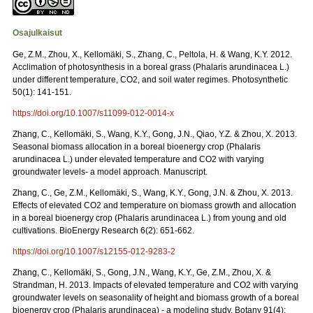
Osajulkaisut
Ge, Z.M., Zhou, X., Kellomäki, S., Zhang, C., Peltola, H. & Wang, K.Y. 2012.
Acclimation of photosynthesis in a boreal grass (Phalaris arundinacea L.)
under different temperature, CO2, and soil water regimes. Photosynthetic
50(1): 141-151.
https://doi.org/10.1007/s11099-012-0014-x
Zhang, C., Kellomäki, S., Wang, K.Y., Gong, J.N., Qiao, Y.Z. & Zhou, X. 2013.
Seasonal biomass allocation in a boreal bioenergy crop (Phalaris
arundinacea L.) under elevated temperature and CO2 with varying
groundwater levels- a model approach. Manuscript.
Zhang, C., Ge, Z.M., Kellomäki, S., Wang, K.Y., Gong, J.N. & Zhou, X. 2013.
Effects of elevated CO2 and temperature on biomass growth and allocation
in a boreal bioenergy crop (Phalaris arundinacea L.) from young and old
cultivations. BioEnergy Research 6(2): 651-662.
https://doi.org/10.1007/s12155-012-9283-2
Zhang, C., Kellomäki, S., Gong, J.N., Wang, K.Y., Ge, Z.M., Zhou, X. &
Strandman, H. 2013. Impacts of elevated temperature and CO2 with varying
groundwater levels on seasonality of height and biomass growth of a boreal
bioenergy crop (Phalaris arundinacea) - a modeling study. Botany 91(4):