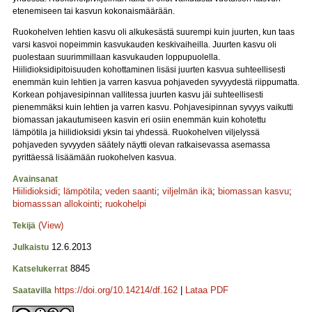
etenemiseen tai kasvun kokonaismäärään.
Ruokohelven lehtien kasvu oli alkukesästä suurempi kuin juurten, kun taas
varsi kasvoi nopeimmin kasvukauden keskivaiheilla. Juurten kasvu oli
puolestaan suurimmillaan kasvukauden loppupuolella.
Hiilidioksidipitoisuuden kohottaminen lisäsi juurten kasvua suhteellisesti
enemmän kuin lehtien ja varren kasvua pohjaveden syvyydestä riippumatta.
Korkean pohjavesipinnan vallitessa juurten kasvu jäi suhteellisesti
pienemmäksi kuin lehtien ja varren kasvu. Pohjavesipinnan syvyys vaikutti
biomassan jakautumiseen kasvin eri osiin enemmän kuin kohotettu
lämpötila ja hiilidioksidi yksin tai yhdessä. Ruokohelven viljelyssä
pohjaveden syvyyden säätely näytti olevan ratkaisevassa asemassa
pyrittäessä lisäämään ruokohelven kasvua.
Avainsanat
Hiilidioksidi
;
lämpötila
;
veden saanti
;
viljelmän ikä
;
biomassan kasvu
;
biomasssan allokointi
;
ruokohelpi
(View)
Tekijä
12.6.2013
Julkaistu
8845
Katselukerrat
https://doi.org/10.14214/df.162
|
Lataa PDF
Saatavilla