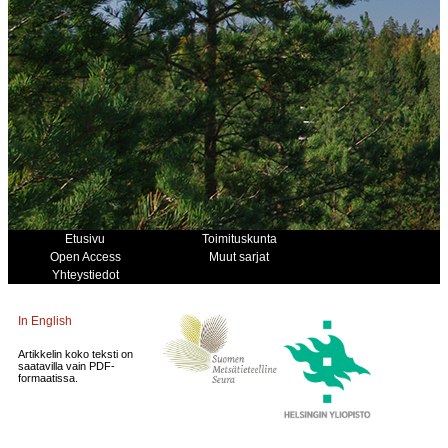
Etusivu
Toimituskunta
Open Access
Muut sarjat
Yhteystiedot
In English
Artikkelin koko teksti on
saatavilla vain PDF-
formaatissa.