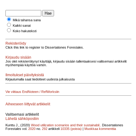
Mikä tahansa sana
Kaikki sanat
Koko hakuteksti
Rekisteröidy
Click this link to register to Dissertationes Forestales.
Kirjaudu sisään
Jos olet rekisteröitynyt käyttäjä, kirjaudu sisään tallentaaksesi valitsemasi artikkelit
myöhempää käyttöä varten.
Ilmoitukset päivityksistä
Kirjautumalla saat tiedotteet uudesta julkaisusta
Vie viittaus EndNoteen / RefWorksiin
Aiheeseen liittyvät artikkelit
Valitsemasi artikkelit
Lähetä sähköpostiin
Kunttu J., (2020)
Wood utilization scenarios and their sustainabil..
Dissertationes
Forestales vol.
2020
no.
292
artikkeli
10335
(poista)
|
Muokkaa kommenttia