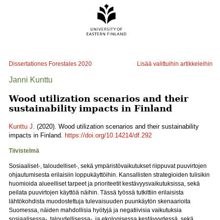
Dissertationes Forestales
2020
Lisää valittuihin artikkeleihin
Janni Kunttu
Wood utilization scenarios and their
sustainability impacts in Finland
Kunttu J.
(2020). Wood utilization scenarios and their sustainability
impacts in Finland.
https://doi.org/10.14214/df.292
Tiivistelmä
Sosiaaliset-, taloudelliset-, sekä ympäristövaikutukset riippuvat puuvirtojen
ohjautumisesta erilaisiin loppukäyttöihin. Kansallisten strategioiden tulisikin
huomioida alueelliset tarpeet ja prioriteetit kestävyysvaikutuksissa, sekä
peilata puuvirtojen käyttöä näihin. Tässä työssä tutkittiin erilaisista
lähtökohdista muodostettuja tulevaisuuden puunkäytön skenaarioita
Suomessa, näiden mahdollisia hyötyjä ja negatiivisia vaikutuksia
sosiaalisessa-, taloudellisessa-, ja ekologisessa kestävyydessä, sekä