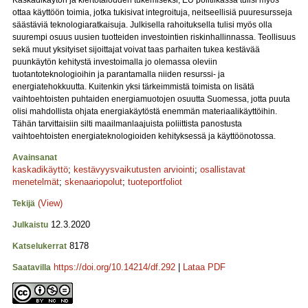
Kaskadikäytön ja kiertotalouden tukemiseksi, EU politiikassa tulisi myös
ottaa käyttöön toimia, jotka tukisivat integroituja, neitseellisiä puuresursseja
säästäviä teknologiaratkaisuja. Julkisella rahoituksella tulisi myös olla
suurempi osuus uusien tuotteiden investointien riskinhallinnassa. Teollisuus
sekä muut yksityiset sijoittajat voivat taas parhaiten tukea kestävää
puunkäytön kehitystä investoimalla jo olemassa oleviin
tuotantoteknologioihin ja parantamalla niiden resurssi- ja
energiatehokkuutta. Kuitenkin yksi tärkeimmistä toimista on lisätä
vaihtoehtoisten puhtaiden energiamuotojen osuutta Suomessa, jotta puuta
olisi mahdollista ohjata energiakäytöstä enemmän materiaalikäyttöihin.
Tähän tarvittaisiin silti maailmanlaajuista poliittista panostusta
vaihtoehtoisten energiateknologioiden kehityksessä ja käyttöönotossa.
Avainsanat
kaskadikäyttö
;
kestävyysvaikutusten arviointi
;
osallistavat
menetelmät
;
skenaariopolut
;
tuoteportfoliot
(View)
Tekijä
12.3.2020
Julkaistu
8178
Katselukerrat
https://doi.org/10.14214/df.292
|
Lataa PDF
Saatavilla