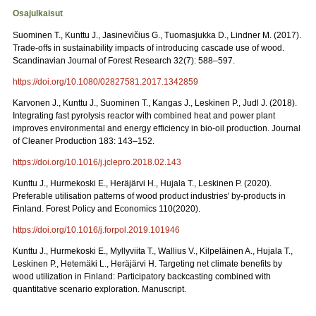
Osajulkaisut
Suominen T., Kunttu J., Jasinevičius G., Tuomasjukka D., Lindner M. (2017).
Trade-offs in sustainability impacts of introducing cascade use of wood.
Scandinavian Journal of Forest Research 32(7): 588–597.
https://doi.org/10.1080/02827581.2017.1342859
Karvonen J., Kunttu J., Suominen T., Kangas J., Leskinen P., Judl J. (2018).
Integrating fast pyrolysis reactor with combined heat and power plant
improves environmental and energy efficiency in bio-oil production. Journal
of Cleaner Production 183: 143–152.
https://doi.org/10.1016/j.jclepro.2018.02.143
Kunttu J., Hurmekoski E., Heräjärvi H., Hujala T., Leskinen P. (2020).
Preferable utilisation patterns of wood product industries' by-products in
Finland. Forest Policy and Economics 110(2020).
https://doi.org/10.1016/j.forpol.2019.101946
Kunttu J., Hurmekoski E., Myllyviita T., Wallius V., Kilpeläinen A., Hujala T.,
Leskinen P., Hetemäki L., Heräjärvi H. Targeting net climate benefits by
wood utilization in Finland: Participatory backcasting combined with
quantitative scenario exploration. Manuscript.