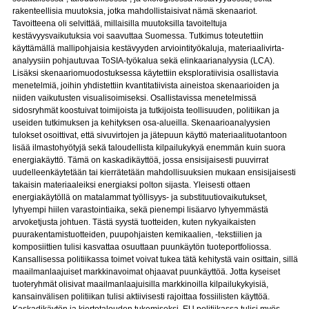
rakenteellisia muutoksia, jotka mahdollistaisivat nämä skenaariot.
Tavoitteena oli selvittää, millaisilla muutoksilla tavoiteltuja
kestävyysvaikutuksia voi saavuttaa Suomessa. Tutkimus toteutettiin
käyttämällä mallipohjaisia kestävyyden arviointityökaluja, materiaalivirta-
analyysiin pohjautuvaa ToSIA-työkalua sekä elinkaarianalyysia (LCA).
Lisäksi skenaariomuodostuksessa käytettiin eksploratiivisia osallistavia
menetelmiä, joihin yhdistettiin kvantitatiivista aineistoa skenaarioiden ja
niiden vaikutusten visualisoimiseksi. Osallistavissa menetelmissä
sidosryhmät koostuivat toimijoista ja tutkijoista teollisuuden, politiikan ja
useiden tutkimuksen ja kehityksen osa-alueilla. Skenaarioanalyysien
tulokset osoittivat, että sivuvirtojen ja jätepuun käyttö materiaalituotantoon
lisää ilmastohyötyjä sekä taloudellista kilpailukykyä enemmän kuin suora
energiakäyttö. Tämä on kaskadikäyttöä, jossa ensisijaisesti puuvirrat
uudelleenkäytetään tai kierrätetään mahdollisuuksien mukaan ensisijaisesti
takaisin materiaaleiksi energiaksi polton sijasta. Yleisesti ottaen
energiakäytöllä on matalammat työllisyys- ja substituutiovaikutukset,
lyhyempi hiilen varastointiaika, sekä pienempi lisäarvo lyhyemmästä
arvoketjusta johtuen. Tästä syystä tuotteiden, kuten nykyaikaisten
puurakentamistuotteiden, puupohjaisten kemikaalien, -tekstiilien ja
komposiittien tulisi kasvattaa osuuttaan puunkäytön tuoteportfoliossa.
Kansallisessa politiikassa toimet voivat tukea tätä kehitystä vain osittain, sillä
maailmanlaajuiset markkinavoimat ohjaavat puunkäyttöä. Jotta kyseiset
tuoteryhmät olisivat maailmanlaajuisilla markkinoilla kilpailukykyisiä,
kansainvälisen politiikan tulisi aktiivisesti rajoittaa fossiilisten käyttöä.