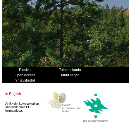
Etusivu
Toimituskunta
Open Access
Muut sarjat
Yhteystiedot
In English
Artikkelin koko teksti on
saatavilla vain PDF-
formaatissa.