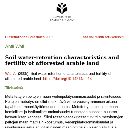
Dissertationes Forestales
2005
Lisää valittuihin artikkeleihin
Antti Wall
Soil water-retention characteristics and
fertility of afforested arable land
Wall A.
(2005). Soil water-retention characteristics and fertility of
afforested arable land.
https://doi.org/10.14214/df.14
Tiivistelmä
Metsitettyjen peltojen maan vedenpidätysominaisuudet ja ravinteisuus
Peltojen metsitys on ollut merkittävä viime vuosikymmenien aikana
tapahtunut maankäyttömuodon muutos. Metsitettyjen peltojen maan
kemialliset ja fysikaaliset ominaisuudet tunnetaan huonosti puuston
kasvatuksen kannalta. Siksi tässä väitöskirjassa tutkittiin metsitettyjen
peltojen maan matriisin koostumus, vedenpidätysominaisuudet ja
ravinteisuus sekä arvioitiin näiden maan ominaisuuksien vaikutusta