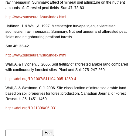
ravinnemääriin. Summary: Effect of mineral soil admixture on the nutrient
amounts of afforested peat fields. Suo 47: 73-83.
http://www.suoseura.fi/suo/index.html
Hytönen, J. & Wall, A. 1997. Metsitettyjen turvepeltojen ja viereisten
suometsien ravinnemäärät. Summary: Nutrient amounts of afforested peat
fields and neighbouring peatland forests.
Suo 48: 33-42.
http://www.suoseura.fi/suo/index.html
Wall, A. & Hytönen, J. 2005. Soil fertility of afforested arable land compared
with continuously forested sites. Plant and Soil 275: 247-260.
https://doi.org/10.1007/S11104-005-1869-4
Wall, A. & Westman, C.J. 2006. Site classification of afforested arable land
based on soil properties for forest production. Canadian Journal of Forest
Research 36: 1451-1460.
https://doi.org/10.1139/X06-031