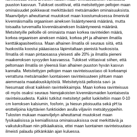
puuston kasvuun. Tulokset osoittivat, että metsitettyjen peltojen maan
ominaisuudet poikkeavat merkittävästi metsämaiden ominaisuuksista.
Maanviljelyn aiheuttamat muutokset maan koostumuksessa ilmenivät
kivennäismailla orgaanisen aineksen lisääntyneenä määränä, mutta
toisaalta turvemailla kivennäisaineksen lisääntyneenä määränä.
Metsitetyille pelloille oli ominaista maan korkea ravinteiden määrä,
korkea orgaanisen aineksen määrä, korkea pH ja alhainen ilmatila
kenttäkapasiteetissa. Maan alhainen ilmatila oli seuraus siitä, että
huokostila koostui pääasiassa läpimitaltaan pienistä huokosista.
Ilmatila oli maan pintaosassa yleisesti alle 20% ja ilmatila pieneni
maakerroksen syvyyden kasvaessa. Tulokset viittasivat siihen, että
peltomaan ilmatila on yleensä liian alhainen puuston hyvän kasvun
kannalta. Metsitettyjen peltojen maan ravinteisuustaso oli korkeampi
verrattuna metsämaiden luontaiseen ravinteisuuteen johtuen maan
aiemmasta maatalouskäytöstä. Metsitetyistä pelloista savi- ja
hiesumaat olivat kaikkein ravinteikkaimpia. Maan korkea ravinteisuus
oli myös osaksi seuraus hienojakoisten kivennäismaiden luontaisesta
ravinteisuudesta. Kaikki tutkitut metsitetyt pellot luokiteltiin maan 0-10
cm kerroksen kalsiumin, fosforin, ja hiesun pitoisuutta sekä pH:ta
erottelijoina käyttävien funktioiden avulla viljaviin metsätyyppeihin.
Tulosten mukaan maanviljelyn aiheuttamat muutokset maan
fysikaalisissa ja kemiallisissa ominaisuuksissa ovat merkittäviä ja
vaikutuksiltaan niin pitkäaikaisia, ettei maan luontainen ravinteisuutaso
ilmeisti palaudu pitkänkään ajan kuluessa.