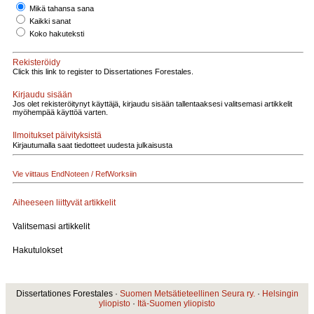
Mikä tahansa sana
Kaikki sanat
Koko hakuteksti
Rekisteröidy
Click this link to register to Dissertationes Forestales.
Kirjaudu sisään
Jos olet rekisteröitynyt käyttäjä, kirjaudu sisään tallentaaksesi valitsemasi artikkelit
myöhempää käyttöä varten.
Ilmoitukset päivityksistä
Kirjautumalla saat tiedotteet uudesta julkaisusta
Vie viittaus EndNoteen / RefWorksiin
Aiheeseen liittyvät artikkelit
Valitsemasi artikkelit
Hakutulokset
Dissertationes Forestales ·
Suomen Metsätieteellinen Seura ry.
·
Helsingin
yliopisto
·
Itä-Suomen yliopisto