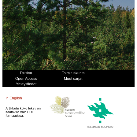
Etusivu
Toimituskunta
Open Access
Muut sarjat
Yhteystiedot
In English
Artikkelin koko teksti on
saatavilla vain PDF-
formaatissa.