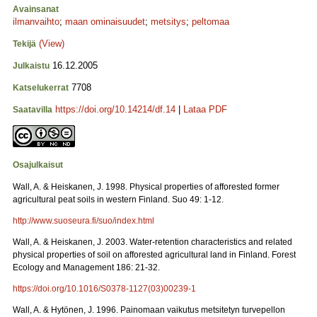
Avainsanat
ilmanvaihto
;
maan ominaisuudet
;
metsitys
;
peltomaa
(View)
Tekijä
16.12.2005
Julkaistu
7708
Katselukerrat
https://doi.org/10.14214/df.14
|
Lataa PDF
Saatavilla
Osajulkaisut
Wall, A. & Heiskanen, J. 1998. Physical properties of afforested former
agricultural peat soils in western Finland. Suo 49: 1-12.
http://www.suoseura.fi/suo/index.html
Wall, A. & Heiskanen, J. 2003. Water-retention characteristics and related
physical properties of soil on afforested agricultural land in Finland. Forest
Ecology and Management 186: 21-32.
https://doi.org/10.1016/S0378-1127(03)00239-1
Wall, A. & Hytönen, J. 1996. Painomaan vaikutus metsitetyn turvepellon