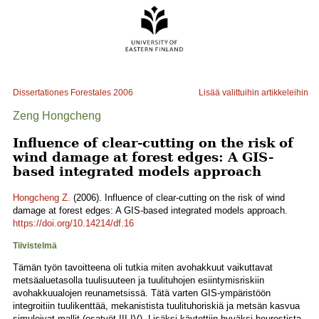
Dissertationes Forestales
2006
Lisää valittuihin artikkeleihin
Zeng Hongcheng
Influence of clear-cutting on the risk of
wind damage at forest edges: A GIS-
based integrated models approach
Hongcheng Z.
(2006). Influence of clear-cutting on the risk of wind
damage at forest edges: A GIS-based integrated models approach.
https://doi.org/10.14214/df.16
Tiivistelmä
Tämän työn tavoitteena oli tutkia miten avohakkuut vaikuttavat
metsäaluetasolla tuulisuuteen ja tuulituhojen esiintymisriskiin
avohakkuualojen reunametsissä. Tätä varten GIS-ympäristöön
integroitiin tuulikenttää, mekanistista tuulituhoriskiä ja metsän kasvua
simuloivat mallit (osatyöt III-IV). Lisäksi käytettiin hyväksi heurestista