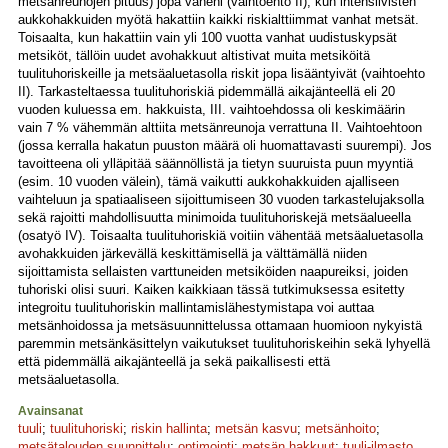
metsänreunojen pituus) jopa väheni (vaihtoehto II), kun intensiivisten
aukkohakkuiden myötä hakattiin kaikki riskialttiimmat vanhat metsät.
Toisaalta, kun hakattiin vain yli 100 vuotta vanhat uudistuskypsät
metsiköt, tällöin uudet avohakkuut altistivat muita metsiköitä
tuulituhoriskeille ja metsäaluetasolla riskit jopa lisääntyivät (vaihtoehto
II). Tarkasteltaessa tuulituhoriskiä pidemmällä aikajänteellä eli 20
vuoden kuluessa em. hakkuista, III. vaihtoehdossa oli keskimäärin
vain 7 % vähemmän alttiita metsänreunoja verrattuna II. Vaihtoehtoon
(jossa kerralla hakatun puuston määrä oli huomattavasti suurempi). Jos
tavoitteena oli ylläpitää säännöllistä ja tietyn suuruista puun myyntiä
(esim. 10 vuoden välein), tämä vaikutti aukkohakkuiden ajalliseen
vaihteluun ja spatiaaliseen sijoittumiseen 30 vuoden tarkastelujaksolla
sekä rajoitti mahdollisuutta minimoida tuulituhoriskejä metsäalueella
(osatyö IV). Toisaalta tuulituhoriskiä voitiin vähentää metsäaluetasolla
avohakkuiden järkevällä keskittämisellä ja välttämällä niiden
sijoittamista sellaisten varttuneiden metsiköiden naapureiksi, joiden
tuhoriski olisi suuri. Kaiken kaikkiaan tässä tutkimuksessa esitetty
integroitu tuulituhoriskin mallintamislähestymistapa voi auttaa
metsänhoidossa ja metsäsuunnittelussa ottamaan huomioon nykyistä
paremmin metsänkäsittelyn vaikutukset tuulituhoriskeihin sekä lyhyellä
että pidemmällä aikajänteellä ja sekä paikallisesti että
metsäaluetasolla.
Avainsanat
tuuli
;
tuulituhoriski
;
riskin hallinta
;
metsän kasvu
;
metsänhoito
;
metsätalouden suunnittelu
;
optimointi
;
metsän hakkuut
;
tuuli-ilmasto