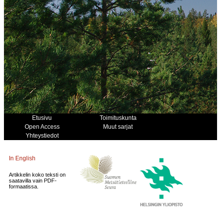
Etusivu
Toimituskunta
Open Access
Muut sarjat
Yhteystiedot
In English
Artikkelin koko teksti on
saatavilla vain PDF-
formaatissa.