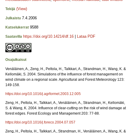
(View)
Tekijä
7.4.2006
Julkaistu
9588
Katselukerrat
https://doi.org/10.14214/df.16
|
Lataa PDF
Saatavilla
Osajulkaisut
Venäläinen, A., Zeng, H., Peltola, H., Talkkari, A., Strandman, H., Wang, K. &
Kellomäki, S. 2004. Simulations of the influence of forest management on
wind climate on a regional scale. Agricultural and Forest Meteorology 123:
149-158.
https://doi.org/10.1016/j.agrformet.2003.12.005
Zeng, H., Peltola, H., Talkkari, A., Venäläinen, A., Strandman, H., Kellomäki,
S. & Wang, K. 2004. Influence of clear-cutting on the risk of wind damage at
forest edges. Forest Ecology and Management 203: 77-88.
https://doi.org/10.1016/j.foreco.2004.07.057
Zeng, H., Peltola, H., Talkkari, A., Strandman, H., Venäläinen, A., Wang, K. &