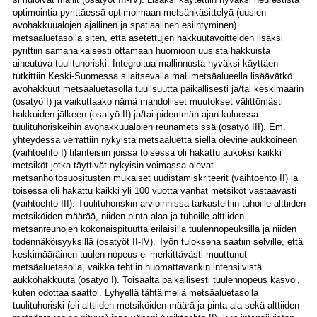
optimointia pyrittäessä optimoimaan metsänkäsittelyä (uusien
avohakkuualojen ajallinen ja spatiaalinen esiintyminen)
metsäaluetasolla siten, että asetettujen hakkuutavoitteiden lisäksi
pyrittiin samanaikaisesti ottamaan huomioon uusista hakkuista
aiheutuva tuulituhoriski. Integroitua mallinnusta hyväksi käyttäen
tutkittiin Keski-Suomessa sijaitsevalla mallimetsäalueella lisäävätkö
avohakkuut metsäaluetasolla tuulisuutta paikallisesti ja/tai keskimäärin
(osatyö I) ja vaikuttaako nämä mahdolliset muutokset välittömästi
hakkuiden jälkeen (osatyö II) ja/tai pidemmän ajan kuluessa
tuulituhoriskeihin avohakkuualojen reunametsissä (osatyö III). Em.
yhteydessä verrattiin nykyistä metsäaluetta siellä olevine aukkoineen
(vaihtoehto I) tilanteisiin joissa toisessa oli hakattu aukoksi kaikki
metsiköt jotka täyttivät nykyisin voimassa olevat
metsänhoitosuositusten mukaiset uudistamiskriteerit (vaihtoehto II) ja
toisessa oli hakattu kaikki yli 100 vuotta vanhat metsiköt vastaavasti
(vaihtoehto III). Tuulituhoriskin arvioinnissa tarkasteltiin tuhoille alttiiden
metsiköiden määrää, niiden pinta-alaa ja tuhoille alttiiden
metsänreunojen kokonaispituutta erilaisilla tuulennopeuksilla ja niiden
todennäköisyyksillä (osatyöt II-IV). Työn tuloksena saatiin selville, että
keskimääräinen tuulen nopeus ei merkittävästi muuttunut
metsäaluetasolla, vaikka tehtiin huomattavankin intensiivistä
aukkohakkuuta (osatyö I). Toisaalta paikallisesti tuulennopeus kasvoi,
kuten odottaa saattoi. Lyhyellä tähtäimellä metsäaluetasolla
tuulituhoriski (eli alttiiden metsiköiden määrä ja pinta-ala sekä alttiiden