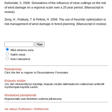
Kellomäki, S. 2006. Simulations of the influence of clear-cuttings on the risk
of wind damage on a regional scale over a 20 year period. (Manuscript in
review).
Zeng, H., Pukkala, T. & Peltola, H. 2006. The use of heuristic optimization in
risk management of wind damage in forest planning. (Manuscript in review).
Mikä tahansa sana
Kaikki sanat
Koko hakuteksti
Rekisteröidy
Click this link to register to Dissertationes Forestales.
Kirjaudu sisään
Jos olet rekisteröitynyt käyttäjä, kirjaudu sisään tallentaaksesi valitsemasi artikkelit
myöhempää käyttöä varten.
Ilmoitukset päivityksistä
Kirjautumalla saat tiedotteet uudesta julkaisusta
Vie viittaus EndNoteen / RefWorksiin