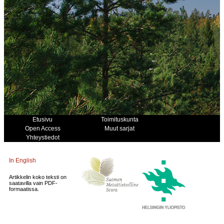
Etusivu
Toimituskunta
Open Access
Muut sarjat
Yhteystiedot
In English
Artikkelin koko teksti on
saatavilla vain PDF-
formaatissa.