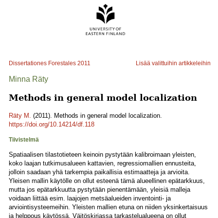
Dissertationes Forestales
2011
Lisää valittuihin artikkeleihin
Minna Räty
Methods in general model localization
Räty M.
(2011). Methods in general model localization.
https://doi.org/10.14214/df.118
Tiivistelmä
Spatiaalisen tilastotieteen keinoin pystytään kalibroimaan yleisten,
koko laajan tutkimusalueen kattavien, regressiomallien ennusteita,
jolloin saadaan yhä tarkempia paikallisia estimaatteja ja arvioita.
Yleisen mallin käytölle on ollut esteenä tämä alueellinen epätarkkuus,
mutta jos epätarkkuutta pystytään pienentämään, yleisiä malleja
voidaan liittää esim. laajojen metsäalueiden inventointi- ja
arviointisysteemeihin. Yleisten mallien etuna on niiden yksinkertaisuus
ja helppous käytössä. Väitöskirjassa tarkastelualueena on ollut