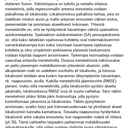
eteläinen Suomi. Väitöskirjassa on tutkittu ja vertailtu erilaisia
menetelmiä, joilla regressiomallin antamia ennusteita voidaan
paikallistaa eli lokalisoida. Lokalisoinnissa paikallista harhaa, joka on
todellisen mitatun arvon ja mallin antaman ennusteen välinen erotus,
pienennetään tai poistetaan alueellisesti kokonaan. Yhteistä
menetelmille on, että ne hyödyntävät havaintojen välistä spatiaalista
autokorrelaatiota. Spatiaalisen autokorrelaation (SA) perusajatuksena
on, että kaksi lähekkäin sijaitsevaa kohdetta ovat todennäköisemmin
samankaltaisempia kuin kaksi toisistaan kauempana sijaitsevaa
kohdetta ja siksi ympäristön poikkeamia yleisestä keskiarvosta
voidaan käyttää naapurin arvioimiseen. Tarkempia estimaatteja voidaan
saavuttaa erilaisilla menetelmillä. Osassa menetelmistä tutkimusalue
on jaettu pienempiin mahdollisimman yhtenäisiin alueisiin, joille
alkuperäinen malli on uudelleen sovittettu eli lokalisoitu, ja toisissa
lokalisointi tehdään aina kunkin havainnon lähiympäristön havaintojen,
nk. naapuruston, avulla. Kaikilla menetelmillä jäännösvirhe (RMSE)
pieneni, mutta niillä menetelmillä, joilla lokalisointiin pyrittiin aluetta
jakamalla, lokalisoiduissa RMSE:issä oli suurta vaihtelua. Siksi näihin
menetelmiin pitäisi liittää jokin lisämuuttuja, jolla pystyisi
kontrolloimaan jakamista ja lokalisointia. Tällöin pystyttäisiin
arvioimaan, ovatko tietyt jaot kokonaisuudessaan tai yksittäiset alueet
lokalisoinnin kannalta kannattavia. Toisaalta naapurustoa hyödyntävä
lokalisointi antoi vakaita ennusteita, kun naapureiden määrä oli riittävä
(yli 30). Tämä vaihtoehto tarjoaakin parhaimmat mahdollisuudet
jatkotutkimuksille; sillä siihen voidaan yhdistää muita väitöskirjassa