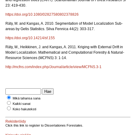
and regression trees (CART). Scandinavian Journal of Forest Research 5/
23: 419-430.
https://doi.org/10.1080/02827580802378826
Räty, M. and Kangas, A. 2010. Segmentation of Model Localization Sub-
areas by Getis Statistics. Silva Fennica 44(2): 303-317.
https://doi.org/10.14214/sf.155
Räty, M., Heikkinen, J. and Kangas, A. 2011. Kriging with External Drift in
Model Localization. Mathematical and Computational Forestry & Natural-
Resource Sciences (MCFNS) 3: 1-14.
http://mcfns.com/index.php/Journal/article/view/MCFNS.3-1
Mikä tahansa sana
Kaikki sanat
Koko hakuteksti
Rekisteröidy
Click this link to register to Dissertationes Forestales.