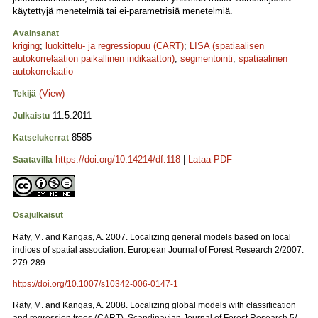
käytettyjä menetelmiä tai ei-parametrisiä menetelmiä.
Avainsanat
kriging
;
luokittelu- ja regressiopuu (CART)
;
LISA (spatiaalisen
autokorrelaation paikallinen indikaattori)
;
segmentointi
;
spatiaalinen
autokorrelaatio
(View)
Tekijä
11.5.2011
Julkaistu
8585
Katselukerrat
https://doi.org/10.14214/df.118
|
Lataa PDF
Saatavilla
Osajulkaisut
Räty, M. and Kangas, A. 2007. Localizing general models based on local
indices of spatial association. European Journal of Forest Research 2/2007:
279-289.
https://doi.org/10.1007/s10342-006-0147-1
Räty, M. and Kangas, A. 2008. Localizing global models with classification