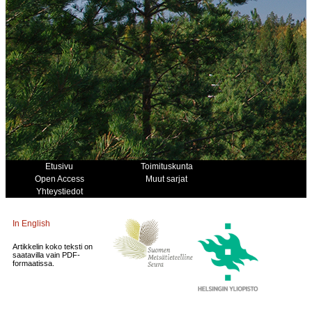
Etusivu
Toimituskunta
Open Access
Muut sarjat
Yhteystiedot
In English
Artikkelin koko teksti on
saatavilla vain PDF-
formaatissa.