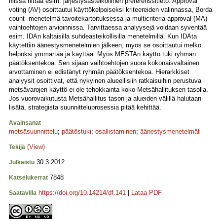
niissä riittää esim. järjestysasteikollinen preferenssitieto. Approval
voting (AV) osoittautui käyttökelpoiseksi kriteereiden valinnassa, Borda
count- menetelmä tavoitekartoituksessa ja multicriteria approval (MA)
vaihtoehtojen arvioinnissa. Tarvittaessa analyysejä voidaan syventää
esim. IDAn kaltaisilla suhdeasteikollisilla menetelmillä. Kun IDAta
käytettiin äänestysmenetelmien jälkeen, myös se osoittautui melko
helpoksi ymmärtää ja käyttää. Myös MESTAn käyttö tuki ryhmän
päätöksentekoa. Sen sijaan vaihtoehtojen suora kokonaisvaltainen
arvottaminen ei edistänyt ryhmän päätöksentekoa. Hierarkkiset
analyysit osoittivat, että nykyinen alueellisiin ratkaisuihin perustuva
metsävarojen käyttö ei ole tehokkainta koko Metsähallituksen tasolla.
Jos vuorovaikutusta Metsähallitus tason ja alueiden välillä halutaan
lisätä, strategista suunnitteluprosessia pitää kehittää.
Avainsanat
metsäsuunnittelu
;
päätöstuki
;
osallistaminen
;
äänestysmenetelmät
(View)
Tekijä
30.3.2012
Julkaistu
7848
Katselukerrat
https://doi.org/10.14214/df.141
|
Lataa PDF
Saatavilla