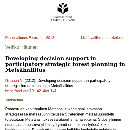
Dissertationes Forestales
2012
Lisää valittuihin artikkeleihin
Veikko Hiltunen
Developing decision support in
participatory strategic forest planning in
Metsähallitus
Hiltunen V.
(2012). Developing decision support in participatory
strategic forest planning in Metsähallitus.
https://doi.org/10.14214/df.141
Tiivistelmä
Päätöstuen kehittäminen Metsähallituksen osallistavassa
strategisessa metsäsuunnittelussa Strateginen metsäsuunnittelu
toteutetaan Metsähallituksessa alueellisina hankkeina. Sidosryhmien
edustajista koostuva yhteistyöryhmä on mukana työssä koko
hankkeen ajan. Ryhmä ottaa kantaa kaikkiin keskeisiin asioihin ja