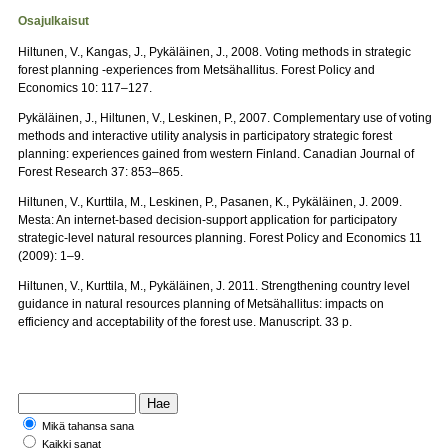
Osajulkaisut
Hiltunen, V., Kangas, J., Pykäläinen, J., 2008. Voting methods in strategic
forest planning -experiences from Metsähallitus. Forest Policy and
Economics 10: 117–127.
Pykäläinen, J., Hiltunen, V., Leskinen, P., 2007. Complementary use of voting
methods and interactive utility analysis in participatory strategic forest
planning: experiences gained from western Finland. Canadian Journal of
Forest Research 37: 853–865.
Hiltunen, V., Kurttila, M., Leskinen, P., Pasanen, K., Pykäläinen, J. 2009.
Mesta: An internet-based decision-support application for participatory
strategic-level natural resources planning. Forest Policy and Economics 11
(2009): 1–9.
Hiltunen, V., Kurttila, M., Pykäläinen, J. 2011. Strengthening country level
guidance in natural resources planning of Metsähallitus: impacts on
efficiency and acceptability of the forest use. Manuscript. 33 p.
Mikä tahansa sana
Kaikki sanat