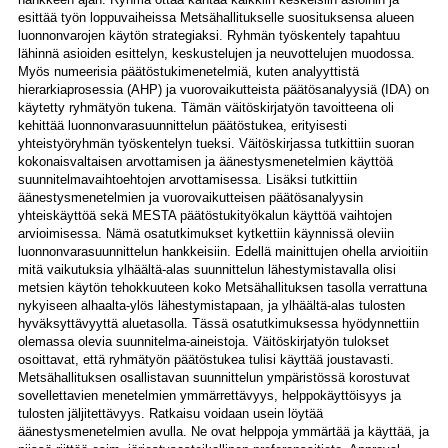
esittää työn loppuvaiheissa Metsähallitukselle suosituksensa alueen
luonnonvarojen käytön strategiaksi. Ryhmän työskentely tapahtuu
lähinnä asioiden esittelyn, keskustelujen ja neuvottelujen muodossa.
Myös numeerisia päätöstukimenetelmiä, kuten analyyttistä
hierarkiaprosessia (AHP) ja vuorovaikutteista päätösanalyysiä (IDA) on
käytetty ryhmätyön tukena. Tämän väitöskirjatyön tavoitteena oli
kehittää luonnonvarasuunnittelun päätöstukea, erityisesti
yhteistyöryhmän työskentelyn tueksi. Väitöskirjassa tutkittiin suoran
kokonaisvaltaisen arvottamisen ja äänestysmenetelmien käyttöä
suunnitelmavaihtoehtojen arvottamisessa. Lisäksi tutkittiin
äänestysmenetelmien ja vuorovaikutteisen päätösanalyysin
yhteiskäyttöä sekä MESTA päätöstukityökalun käyttöä vaihtojen
arvioimisessa. Nämä osatutkimukset kytkettiin käynnissä oleviin
luonnonvarasuunnittelun hankkeisiin. Edellä mainittujen ohella arvioitiin
mitä vaikutuksia ylhäältä-alas suunnittelun lähestymistavalla olisi
metsien käytön tehokkuuteen koko Metsähallituksen tasolla verrattuna
nykyiseen alhaalta-ylös lähestymistapaan, ja ylhäältä-alas tulosten
hyväksyttävyyttä aluetasolla. Tässä osatutkimuksessa hyödynnettiin
olemassa olevia suunnitelma-aineistoja. Väitöskirjatyön tulokset
osoittavat, että ryhmätyön päätöstukea tulisi käyttää joustavasti.
Metsähallituksen osallistavan suunnittelun ympäristössä korostuvat
sovellettavien menetelmien ymmärrettävyys, helppokäyttöisyys ja
tulosten jäljitettävyys. Ratkaisu voidaan usein löytää
äänestysmenetelmien avulla. Ne ovat helppoja ymmärtää ja käyttää, ja