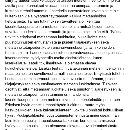
siirrytty uuteen laserkeilausperusteiseen metsien inventointiin, jonka
avulla puustotunnukset voidaan ennustaa aiempaa tarkemmin ja
kustannustehokkaammin. Laserkeilausperusteinen inventointi ei ole
kuitenkaan vielä pystynyt täyttämään kaikkia metsänhoidon
tietotarpeita. Tämän tutkimuksen tavoitteena oli kehittää
laserkeilausperusteista metsien inventointia metsänhoidon tueksi
soveltaen uudenlaisia lasermuuttujia ja useita aineistolähteitä. Työssä
tutkittiin erityisesti metsämaan luokittelua, puulajikohtaisten
puustotunnusten ennustamista ja puiden tilajärjestyksen sekä
metsänhoitotarpeiden,kuten ensiharvennuksen ja taimikonhoidon,
tunnistamista. Laserkeilausaineistoon perustuvassaa aluepohjaisessa
inventoinnissa hyödynnettiin useita aineistolähteitä, kuten
laserkeilaus-, satelliitti-, ilmakuva- ja olemassa olevaa
kuviotietoaineistoa. Lisäksi testattiin valtakunnan metsien inventoinnin
maastoaineiston soveltuvuutta mallinnusaineistoksi. Erityisesti tutkittiin
horisontaalisten lasermuuttujien soveltuvuutta metsämaan, puiden
tilajärjestyksen sekä ensiharvennustarpeen luokittelussa. Tulokset
osoittivat, että metsämaan luokittelu sekä puuston tilajärjestyksen ja
metsänhoitotarpeen tunnistaminen on mahdollista
laserkeilausperusteiseen metsien inventointimenetelmään perustuen.
Erityisen hyvin onnistui maankäytön luokittelu, mutta myös
kasvupaikkojen, sekä kuivatustilanteen luokittelu onnistui kohtuullisen
hyvin. Puulajikohtaisten puustotunnusten ennustaminen useamman
kuin kolmen puulajin tapauksessa tarkentui, kun ennustamisessa
hyödynnettiin puulajitietoa olemassa olevasta kuviotietoaineistosta.