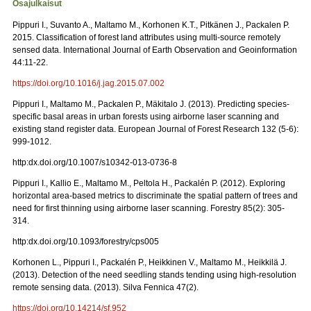
Osajulkaisut
Pippuri I., Suvanto A., Maltamo M., Korhonen K.T., Pitkänen J., Packalen P.
2015. Classification of forest land attributes using multi-source remotely
sensed data. International Journal of Earth Observation and Geoinformation
44:11-22.
https://doi.org/10.1016/j.jag.2015.07.002
Pippuri I., Maltamo M., Packalen P., Mäkitalo J. (2013). Predicting species-
specific basal areas in urban forests using airborne laser scanning and
existing stand register data. European Journal of Forest Research 132 (5-6):
999-1012.
http:dx.doi.org/10.1007/s10342-013-0736-8
Pippuri I., Kallio E., Maltamo M., Peltola H., Packalén P. (2012). Exploring
horizontal area-based metrics to discriminate the spatial pattern of trees and
need for first thinning using airborne laser scanning. Forestry 85(2): 305-
314.
http:dx.doi.org/10.1093/forestry/cps005
Korhonen L., Pippuri I., Packalén P., Heikkinen V., Maltamo M., Heikkilä J.
(2013). Detection of the need seedling stands tending using high-resolution
remote sensing data. (2013). Silva Fennica 47(2).
https://doi.org/10.14214/sf.952