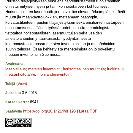
Puuston tilajärjestyksen sekä ensiharvennustarpeen tunnistaminen
onnistui erityisen hyvin ja taimikonhoitotarpeen kohtuullisesti.
Horisontaalisten lasermuuttujien havaittiin olevan tärkeimpiä selittäviä
muuttujia maankäyttöluokkien, metsämaan päätyypin,
kuivatustilanteen, puiden tilajärjestyksen sekä ensiharvennustarpeen
ennustamisessa. Tässä työssä tuotettiin uutta metodologista
tietotaitoa horisontaalisten lasermuuttujien sekä useiden
aineistolähteiden yhtäaikaisesta hyödyntämisestä
kustannustehokkaassa metsien inventoinnissa ja metsänhoidon
suunnittelussa. Osaa kehitetyistä menetelmistä on jo sovellettu
metsien inventointiin Suomessa.
Avainsanat
laserkeilaus
;
metsien inventointi
;
horisontaalinen muuttuja
;
luokittelu
;
metsänhoitotarve
;
monilähdeinventointi
(View)
Tekijä
3.6.2015
Julkaistu
8941
Katselukerrat
https://doi.org/10.14214/df.193
|
Lataa PDF
Saatavilla