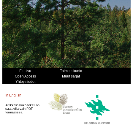
Etusivu
Toimituskunta
Open Access
Muut sarjat
Yhteystiedot
In English
Artikkelin koko teksti on
saatavilla vain PDF-
formaatissa.