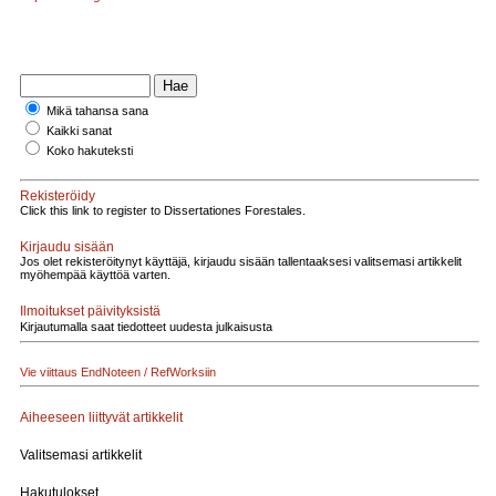
Mikä tahansa sana
Kaikki sanat
Koko hakuteksti
Rekisteröidy
Click this link to register to Dissertationes Forestales.
Kirjaudu sisään
Jos olet rekisteröitynyt käyttäjä, kirjaudu sisään tallentaaksesi valitsemasi artikkelit
myöhempää käyttöä varten.
Ilmoitukset päivityksistä
Kirjautumalla saat tiedotteet uudesta julkaisusta
Vie viittaus EndNoteen / RefWorksiin
Aiheeseen liittyvät artikkelit
Valitsemasi artikkelit
Hakutulokset