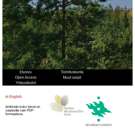
Etusivu
Toimituskunta
Open Access
Muut sarjat
Yhteystiedot
In English
Artikkelin koko teksti on
saatavilla vain PDF-
formaatissa.