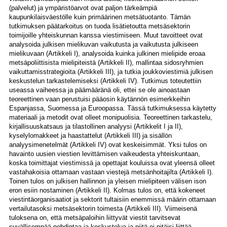
(palvelut) ja ympäristöarvot ovat paljon tärkeämpiä
kaupunkilaisväestölle kuin primäärinen metsätuotanto. Tämän
tutkimuksen päätarkoitus on tuoda lisätietoutta metsäsektorin
toimijoille yhteiskunnan kanssa viestimiseen. Muut tavoitteet ovat
analysoida julkisen mielikuvan vaikutusta ja vaikutusta julkiseen
mielikuvaan (Artikkeli I), analysoida kuinka julkinen mielipide eroaa
metsäpoliittisista mielipiteistä (Artikkeli II), mallintaa sidosryhmien
vaikuttamisstrategioita (Artikkeli III), ja tutkia joukkoviestimiä julkisen
keskustelun tarkastelemiseksi (Artikkeli IV). Tutkimus toteutettiin
useassa vaiheessa ja päämääränä oli, ettei se ole ainoastaan
teoreettinen vaan perustuisi pääosin käytännön esimerkkeihin
Espanjassa, Suomessa ja Euroopassa. Tässä tutkimuksessa käytetty
materiaali ja metodit ovat olleet monipuolisia. Teoreettinen tarkastelu,
kirjallisuuskatsaus ja tilastollinen analyysi (Artikkelit I ja II),
kyselylomakkeet ja haastattelut (Artikkeli III) ja sisällön
analyysimenetelmät (Artikkeli IV) ovat keskeisimmät. Yksi tulos on
havainto uusien viestien levittämisen vaikeudesta yhteiskuntaan,
koska toimittajat viestimissä ja opettajat kouluissa ovat yleensä olleet
vastahakoisia ottamaan vastaan viestejä metsänhoitajilta (Artikkeli I).
Toinen tulos on julkisen hallinnon ja yleisen mielipiteen välisen ison
eron esiin nostaminen (Artikkeli II). Kolmas tulos on, että kokeneet
viestintäorganisaatiot ja sektorit tultaisiin enemmissä määrin ottamaan
vertailutasoksi metsäsektorin toimesta (Artikkeli III). Viimeisenä
tuloksena on, että metsäpaloihin liittyvät viestit tarvitsevat
syvällisempää pohdintaa ja keskustelua ja niitä ei pitäisi liittää