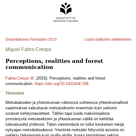
Dissertationes Forestales
2015
Lisää valittuihin artikkeleihin
Miguel Fabra-Crespo
Perceptions, realities and forest
communication
Fabra-Crespo M.
(2015). Perceptions, realities and forest
communication.
https://doi.org/10.14214/df.199
Tiivistelmä
Metsätalouden ja yhteiskunnan välisessä suhteessa yhteiskunnalliset
vaatimukset vaikuttavat metsäsektoriin enemmän kuin sektorin
sisäiset kehitystavoitteet. Tällöin tapa luoda maksimaalista
ymmärrystä metsäsektorin ja yhteiskunnan välillä on kehittää
tulevaisuutta yhdessä. Täten viestinnästä on tullut keskeinen tekijä
nykyajan metsätaloudessa. Viestintä metsään liittyvistä asioista on
vieläkin tärkeämpää kuin muilla aloilla, koska tertiäärinen sektori