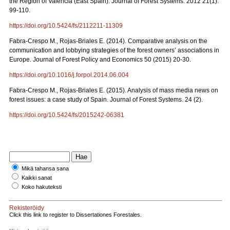
the Region of Valencia (East Spain). Journal of Forest Systems. 2012 21(1):
99-110.
https://doi.org/10.5424/fs/2112211-11309
Fabra-Crespo M., Rojas-Briales E. (2014). Comparative analysis on the
communication and lobbying strategies of the forest owners’ associations in
Europe. Journal of Forest Policy and Economics 50 (2015) 20-30.
https://doi.org/10.1016/j.forpol.2014.06.004
Fabra-Crespo M., Rojas-Briales E. (2015). Analysis of mass media news on
forest issues: a case study of Spain. Journal of Forest Systems. 24 (2).
https://doi.org/10.5424/fs/2015242-06381
Mikä tahansa sana
Kaikki sanat
Koko hakuteksti
Rekisteröidy
Click this link to register to Dissertationes Forestales.