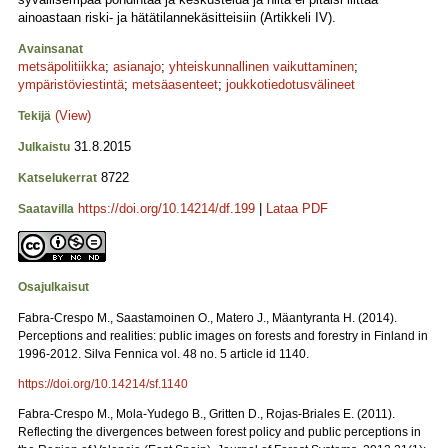
ainoastaan riski- ja hätätilannekäsitteisiin (Artikkeli IV).
Avainsanat
metsäpolitiikka
;
asianajo
;
yhteiskunnallinen vaikuttaminen
;
ympäristöviestintä
;
metsäasenteet
;
joukkotiedotusvälineet
(View)
Tekijä
31.8.2015
Julkaistu
8722
Katselukerrat
https://doi.org/10.14214/df.199
|
Lataa PDF
Saatavilla
Osajulkaisut
Fabra-Crespo M., Saastamoinen O., Matero J., Mäantyranta H. (2014).
Perceptions and realities: public images on forests and forestry in Finland in
1996-2012. Silva Fennica vol. 48 no. 5 article id 1140.
https://doi.org/10.14214/sf.1140
Fabra-Crespo M., Mola-Yudego B., Gritten D., Rojas-Briales E. (2011).
Reflecting the divergences between forest policy and public perceptions in