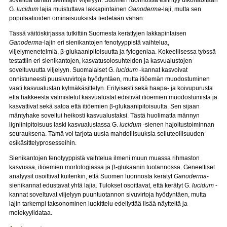
soveltua tämän sienilajin viljelyyn. Suomen luonnossa esiintyy ulkonäöltään
G.
lucidum
lajia muistuttava lakkapintainen
Ganoderma
-laji, mutta sen
populaatioiden ominaisuuksista tiedetään vähän.
Tässä väitöskirjassa tutkittiin Suomesta kerättyjen lakkapintaisen
Ganoderma
-lajin eri sienikantojen fenotyyppistä vaihtelua,
viljelymenetelmiä, β-glukaanipitoisuutta ja fylogeniaa. Kokeellisessa työssä
testattiin eri sienikantojen, kasvatusolosuhteiden ja kasvualustojen
soveltuvuutta viljelyyn. Suomalaiset G.
lucidum
-kannat kasvoivat
onnistuneesti puusivuvirtoja hyödyntäen, mutta itiöemän muodostuminen
vaati kasvualustan kylmäkäsittelyn. Erityisesti sekä haapa- ja koivupurusta
että hakkeesta valmistetut kasvualustat edistivät itiöemien muodostumista ja
kasvattivat sekä satoa että itiöemien β-glukaanipitoisuutta. Sen sijaan
mäntyhake soveltui heikosti kasvualustaksi. Tästä huolimatta männyn
ligniinipitoisuus laski kasvualustassa G.
lucidum
-sienen hajoitustoiminnan
seurauksena. Tämä voi tarjota uusia mahdollisuuksia selluteollisuuden
esikäsittelyprosesseihin.
Sienikantojen fenotyyppistä vaihtelua ilmeni muun muassa rihmaston
kasvussa, itiöemien morfologiassa ja β-glukaanin tuotannossa. Geneettiset
analyysit osoittivat kuitenkin, että Suomen luonnosta kerätyt
Ganoderma
-
sienikannat edustavat yhtä lajia. Tulokset osoittavat, että kerätyt G.
lucidum
-
kannat soveltuvat viljelyyn puuntuotannon sivuvirtoja hyödyntäen, mutta
lajin tarkempi taksonominen luokittelu edellyttää lisää näytteitä ja
molekyylidataa.