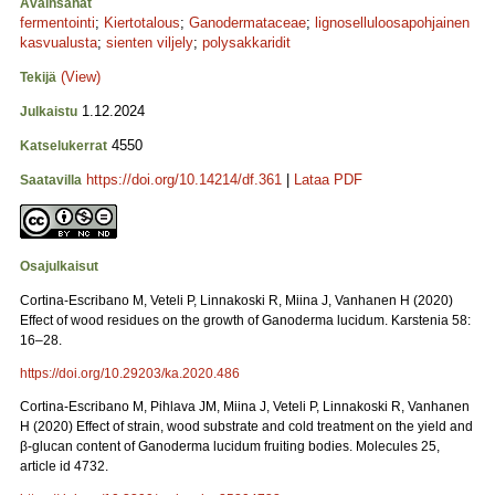
Avainsanat
fermentointi
;
Kiertotalous
;
Ganodermataceae
;
lignoselluloosapohjainen
kasvualusta
;
sienten viljely
;
polysakkaridit
(View)
Tekijä
1.12.2024
Julkaistu
4550
Katselukerrat
https://doi.org/10.14214/df.361
|
Lataa PDF
Saatavilla
Osajulkaisut
Cortina-Escribano M, Veteli P, Linnakoski R, Miina J, Vanhanen H (2020)
Effect of wood residues on the growth of Ganoderma lucidum. Karstenia 58:
16–28.
https://doi.org/10.29203/ka.2020.486
Cortina-Escribano M, Pihlava JM, Miina J, Veteli P, Linnakoski R, Vanhanen
H (2020) Effect of strain, wood substrate and cold treatment on the yield and
β-glucan content of Ganoderma lucidum fruiting bodies. Molecules 25,
article id 4732.