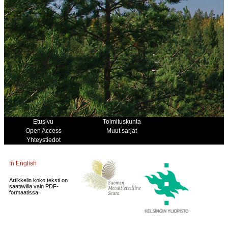
Etusivu
Toimituskunta
Open Access
Muut sarjat
Yhteystiedot
In English
Artikkelin koko teksti on
saatavilla vain PDF-
formaatissa.