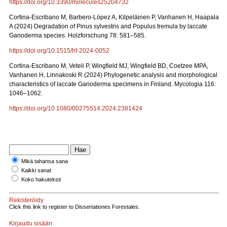
https://doi.org/10.3390/molecules25204732
Cortina-Escribano M, Barbero-López A, Kilpeläinen P, Vanhanen H, Haapala
A (2024) Degradation of Pinus sylvestris and Populus tremula by laccate
Ganoderma species. Holzforschung 78: 581–585.
https://doi.org/10.1515/hf-2024-0052
Cortina-Escribano M, Veteli P, Wingfield MJ, Wingfield BD, Coetzee MPA,
Vanhanen H, Linnakoski R (2024) Phylogenetic analysis and morphological
characteristics of laccate Ganoderma specimens in Finland. Mycologia 116:
1046–1062.
https://doi.org/10.1080/00275514.2024.2381424
Mikä tahansa sana
Kaikki sanat
Koko hakuteksti
Rekisteröidy
Click this link to register to Dissertationes Forestales.
Kirjaudu sisään