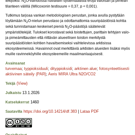
tekijöiksi. N
O-vaihdossa havaittiin systemaattisia eroja valoisan ja pimeän
2
tilanteen välillä (Wilcoxonin testisuure = 0,37, p < 0,001).
Tutkimus tarjoaa vankan metodologisen perustan, jonka avulla pystytään
löytämään N
O-nielun perustaso ja odottamattomia suuripäästöisiä kohtia
2
sekä tunnistamaan keskeiset pieniä N
O-päästöjä säätelevät
2
ympäristötekijät. Tulokset korostavat sekä toistettujen, parittain tehtyjen valo-
ja pimeämittausten että riittävän alueellisen toiston merkitystä
suuripäästöisten kohtien havaitsemiseksi vaihtelevissa arktisissa
ekosysteemeissä. Havainnot ovat merkittäviä arktisten alueiden lisäksi myös
muille ravinneköyhille ekosysteemeille maailmanlaajuisesti.
Avainsanat
turvemaa
;
typpioksiduuli
;
dityppioksidi
;
arktinen alue
;
fotosynteettisesti
aktiivinen säteily (PAR)
;
Aeris MIRA Ultra N2O/CO2
(View)
Tekijä
13.1.2026
Julkaistu
1460
Katselukerrat
https://doi.org/10.14214/df.383
|
Lataa PDF
Saatavilla