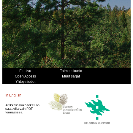
Etusivu
Toimituskunta
Open Access
Muut sarjat
Yhteystiedot
In English
Artikkelin koko teksti on
saatavilla vain PDF-
formaatissa.