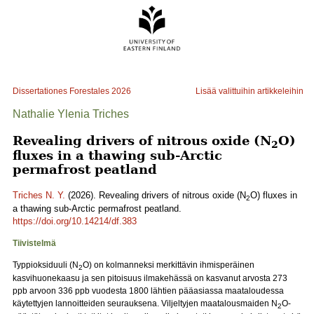
Dissertationes Forestales
2026
Lisää valittuihin artikkeleihin
Nathalie Ylenia Triches
Revealing drivers of nitrous oxide (N
O)
2
fluxes in a thawing sub-Arctic
permafrost peatland
Triches N. Y.
(2026). Revealing drivers of nitrous oxide (N
O) fluxes in
2
a thawing sub-Arctic permafrost peatland.
https://doi.org/10.14214/df.383
Tiivistelmä
Typpioksiduuli (N
O) on kolmanneksi merkittävin ihmisperäinen
2
kasvihuonekaasu ja sen pitoisuus ilmakehässä on kasvanut arvosta 273
ppb arvoon 336 ppb vuodesta 1800 lähtien pääasiassa maataloudessa
käytettyjen lannoitteiden seurauksena. Viljeltyjen maatalousmaiden N
O-
2