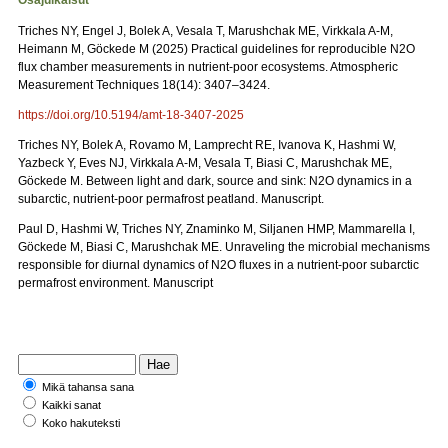
Osajulkaisut
Triches NY, Engel J, Bolek A, Vesala T, Marushchak ME, Virkkala A-M,
Heimann M, Göckede M (2025) Practical guidelines for reproducible N2O
flux chamber measurements in nutrient-poor ecosystems. Atmospheric
Measurement Techniques 18(14): 3407–3424.
https://doi.org/10.5194/amt-18-3407-2025
Triches NY, Bolek A, Rovamo M, Lamprecht RE, Ivanova K, Hashmi W,
Yazbeck Y, Eves NJ, Virkkala A-M, Vesala T, Biasi C, Marushchak ME,
Göckede M. Between light and dark, source and sink: N2O dynamics in a
subarctic, nutrient-poor permafrost peatland. Manuscript.
Paul D, Hashmi W, Triches NY, Znaminko M, Siljanen HMP, Mammarella I,
Göckede M, Biasi C, Marushchak ME. Unraveling the microbial mechanisms
responsible for diurnal dynamics of N2O fluxes in a nutrient-poor subarctic
permafrost environment. Manuscript
Mikä tahansa sana
Kaikki sanat
Koko hakuteksti