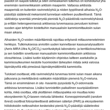
päästöt on laajasti tutkitut ja siten viimeaikainen tutkimus on kohdistunut yhä
enemmän ravinnerikkaisiin arktisiin maaperiin. Valtaosa arktisista
maaperistä on kuitenkin ravinneköyhiä ja niiden tyypillisesti alhaisia N
O-
2
päästöjä säätelevät mekanismit tunnetaan edelleen puutteellisesti. Tämä
väitöskirja syventää ymmärrystä pienistä N
O-päästöistä ravinneköyhässä
2
ja erittäin heterogeenisessä arktisessa turvemaassa perustuen kolmen
vuoden ajan tehtyihin toistettuihin manuaalisiin kammiomittauksiin sulan
maan aikana.
Alhaisten N
O-voiden määrittämistä rajoittaa erityisesti mittausmenetelmien
2
herkkyys. Tutkimuksessa arvioitiin uuden kannettavan kaasuanalysaattorin
(Aeris MIRA Ultra N
O/CO
) suorituskykyä laboratorio- ja kenttäolosuhteissa
2
2
ja sen todettiin soveltuvan manuaalisiin kammiomittauksiin arktisissa
olosuhteissa. Lisäksi luotiin käytännön ohjeistus laitteen asetuksille ja
kammiosulkeumien kestolle huomioiden tärkeyden mitata sekä valossa
läpinäkyvillä että pimeässä läpinäkymättömillä kammioilla.
Tulokset osoittavat, että ravinneköyhä turvemaa toimii sulan maan aikana
jatkuvana ja merkittävänä vaikkakin määrältään pienenä N
O-nieluna.
2
Tämä on ensimmäinen
in situ
-havainto pysyvästä N
O-sidonnasta
2
arktisissa turvemaissa. Lisäksi tunnistettiin paikallinen suuripäästöinen
kohta, mikä osoittaa, että yksittäinen mittauspaikka voi muuttaa koko
ekosysteemin N
O-taseen nielusta lähteeksi. Koneoppimismallit (
random
2
forest
) osoittivat fotosynteettisesti aktiivisen säteilyn (PAR) ja ekosysteemin
hiilidioksidin nettovaihdon keskeisiksi pieniä N
O-päästöjä sääteleviksi
2