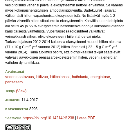
energiataseeseen eri vuorokauden ja vuoden aikoina. Alhainen
vesipitoisuus vähensi päivällä ekosysteemin nettohiilenvaihtoa. Se vähensi
myös kokonaishengityksen lämpötilariippuvuutta. Sadekuurot lisäsivät
välittömästi hiilen vapautumista ekosysteemistä. Ne lisäsivät myös 1-2
päivän viiveellä hiilen sitoutumista ekosysteemiin. Kasvillisuuden lehtipinta-
ala selitti 45 ja 65 % ekosysteemin nettohiilenvaihdon ja kokonaistuotannon
kausittaisesta vaihtelusta. Vuosittaiset sääolosuhteet vaikuttivat
voimakkaasti siihen, oliko ekosysteemi hiilen lähde vai nielu.
Tarkastelujakson 2012-2014 kuluessa ekosysteemi muuttui hiilen nielusta
-2
-1
-2
-1
(77 ± 10 g C m
yr
vuonna 2012) hiilen lähteeksi (-22 ± 5 g C m
yr
vuonna 2014). Tämä tutkimus osoitti, että biofysikaaliset tekijät säätelevät
vahvasti aavikkoisen pensasaroekosysteemin hiilen, veden ja energian
vaihdon dynamiikkaa.
Avainsanat
veden saatavuus
;
hiilivuo
;
hiilibalanssi
;
haihdunta
;
energiatase
;
pensasaro
(View)
Tekijä
11.4.2017
Julkaistu
8296
Katselukerrat
https://doi.org/10.14214/df.238
|
Lataa PDF
Saatavilla