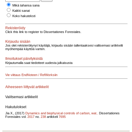
Mikä tahansa sana
Kaikki sanat
Koko hakuteksti
Rekisteröidy
Click this link to register to Dissertationes Forestales.
Kirjaudu sisään
Jos olet rekisteröitynyt käyttäjä, kirjaudu sisään tallentaaksesi valitsemasi artikkelit
myöhempää käyttöä varten.
Ilmoitukset päivityksistä
Kirjautumalla saat tiedotteet uudesta julkaisusta
Vie viittaus EndNoteen / RefWorksiin
Aiheeseen liittyvät artikkelit
Valitsemasi artikkelit
Hakutulokset
Jia X., (2017)
Dynamics and biophysical controls of carbon, wat..
Dissertationes
Forestales vol.
2017
no.
238
artikkeli
7695