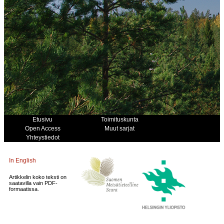
Etusivu
Toimituskunta
Open Access
Muut sarjat
Yhteystiedot
In English
Artikkelin koko teksti on
saatavilla vain PDF-
formaatissa.