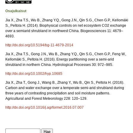
Osajulkaisut
Jia X., Zha T.S., Wu B., Zhang Y.Q., Gong J.N., Qin S.G., Chen G.P., Kellomäki
S., Peltola H. (2014). Biophysical controls on net ecosystem CO2 exchange
over a semiarid shrubland in northwest China. Biogeosciences 11: 4679–
4693.
http://dx.doi.org/10.5194/bg-11-4679-2014
Jia X., Zha T.S., Gong J.N., Wu B., Zhang Y.Q., Qin S.G., Chen G.P., Feng W.,
Kellomäki S., Peltola H. (2016). Energy partitioning over a semi-arid
shrubland in northern China. Hydrological Processes 30: 972–985.
http://dx.doi.org/10.1002/hyp.10685
Jia X., Zha T., Gong J., Wang B., Zhang Y., Wu B., Qin S., Peltola H. (2016).
Carbon and water exchange over a temperate semi-arid shrubland during
three years of contrasting precipitation and soil moisture patterns.
Agricultural and Forest Meteorology 228: 120–129.
http://dx.doi.org/10.1016/j.agrformet.2016.07.007