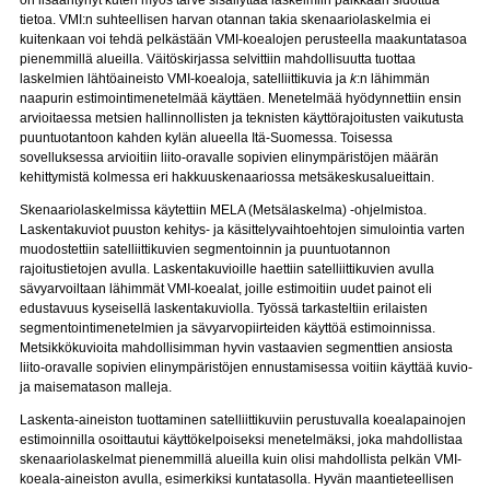
on lisääntynyt kuten myös tarve sisällyttää laskelmiin paikkaan sidottua
tietoa. VMI:n suhteellisen harvan otannan takia skenaariolaskelmia ei
kuitenkaan voi tehdä pelkästään VMI-koealojen perusteella maakuntatasoa
pienemmillä alueilla. Väitöskirjassa selvittiin mahdollisuutta tuottaa
laskelmien lähtöaineisto VMI-koealoja, satelliittikuvia ja
k
:n lähimmän
naapurin estimointimenetelmää käyttäen. Menetelmää hyödynnettiin ensin
arvioitaessa metsien hallinnollisten ja teknisten käyttörajoitusten vaikutusta
puuntuotantoon kahden kylän alueella Itä-Suomessa. Toisessa
sovelluksessa arvioitiin liito-oravalle sopivien elinympäristöjen määrän
kehittymistä kolmessa eri hakkuuskenaariossa metsäkeskusalueittain.
Skenaariolaskelmissa käytettiin MELA (Metsälaskelma) -ohjelmistoa.
Laskentakuviot puuston kehitys- ja käsittelyvaihtoehtojen simulointia varten
muodostettiin satelliittikuvien segmentoinnin ja puuntuotannon
rajoitustietojen avulla. Laskentakuvioille haettiin satelliittikuvien avulla
sävyarvoiltaan lähimmät VMI-koealat, joille estimoitiin uudet painot eli
edustavuus kyseisellä laskentakuviolla. Työssä tarkasteltiin erilaisten
segmentointimenetelmien ja sävyarvopiirteiden käyttöä estimoinnissa.
Metsikkökuvioita mahdollisimman hyvin vastaavien segmenttien ansiosta
liito-oravalle sopivien elinympäristöjen ennustamisessa voitiin käyttää kuvio-
ja maisematason malleja.
Laskenta-aineiston tuottaminen satelliittikuviin perustuvalla koealapainojen
estimoinnilla osoittautui käyttökelpoiseksi menetelmäksi, joka mahdollistaa
skenaariolaskelmat pienemmillä alueilla kuin olisi mahdollista pelkän VMI-
koeala-aineiston avulla, esimerkiksi kuntatasolla. Hyvän maantieteellisen