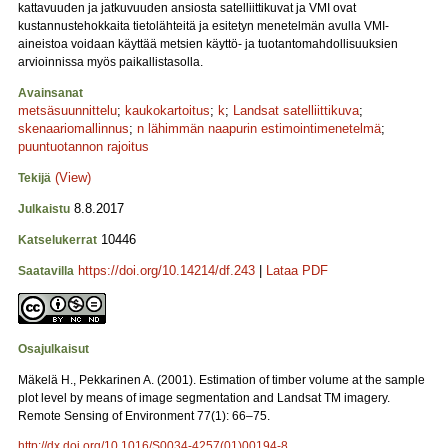
kattavuuden ja jatkuvuuden ansiosta satelliittikuvat ja VMI ovat
kustannustehokkaita tietolähteitä ja esitetyn menetelmän avulla VMI-
aineistoa voidaan käyttää metsien käyttö- ja tuotantomahdollisuuksien
arvioinnissa myös paikallistasolla.
Avainsanat
metsäsuunnittelu
;
kaukokartoitus
;
k
;
Landsat satelliittikuva
;
skenaariomallinnus
;
n lähimmän naapurin estimointimenetelmä
;
puuntuotannon rajoitus
(View)
Tekijä
8.8.2017
Julkaistu
10446
Katselukerrat
https://doi.org/10.14214/df.243
|
Lataa PDF
Saatavilla
Osajulkaisut
Mäkelä H., Pekkarinen A. (2001). Estimation of timber volume at the sample
plot level by means of image segmentation and Landsat TM imagery.
Remote Sensing of Environment 77(1): 66–75.
http://dx.doi.org/10.1016/S0034-4257(01)00194-8