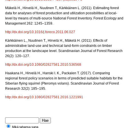
Mäkelä H., Hirvelä H., Nuutinen T., Kärkkäinen L. (2011). Estimating forest
data for analyses of forest production and utilization possibilities at local-
level by means of multi-source National Forest Inventory. Forest Ecology and
Management 262: 1245–1359.
http://dx.doi.org/10.1016/j.foreco.2011.06.027
Kärkkäinen L., Nuutinen T., Hirvelä H., Mäkelä H. (2011). Effects of
administrative land-use and technical land-form constraints on timber
production at the landscape level. Scandinavian Journal of Forest Research
26(2): 120–127.
http://dx.doi.org/10.1080/02827581.2010.536568
Haakana H., Hirvelä H., Hanski I. K., Packalen T. (2017). Comparing
regional forest policy scenarios in terms of predicted suitable habitats for the
Siberian flying squirrel (Pteromys volans). Scandinavian Journal of Forest
Research 32(2): 185–195.
http://dx.doi.org/10.1080/02827581.2016.1221991
Mikä tahansa sana