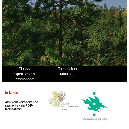
Etusivu
Toimituskunta
Open Access
Muut sarjat
Yhteystiedot
In English
Artikkelin koko teksti on
saatavilla vain PDF-
formaatissa.