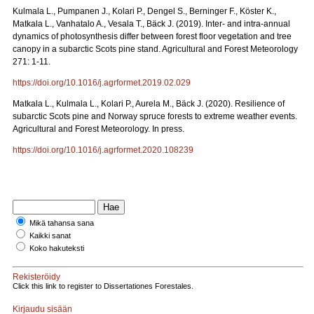
Kulmala L., Pumpanen J., Kolari P., Dengel S., Berninger F., Köster K.,
Matkala L., Vanhatalo A., Vesala T., Bäck J. (2019). Inter- and intra-annual
dynamics of photosynthesis differ between forest floor vegetation and tree
canopy in a subarctic Scots pine stand. Agricultural and Forest Meteorology
271: 1-11.
https://doi.org/10.1016/j.agrformet.2019.02.029
Matkala L., Kulmala L., Kolari P., Aurela M., Bäck J. (2020). Resilience of
subarctic Scots pine and Norway spruce forests to extreme weather events.
Agricultural and Forest Meteorology. In press.
https://doi.org/10.1016/j.agrformet.2020.108239
Mikä tahansa sana
Kaikki sanat
Koko hakuteksti
Rekisteröidy
Click this link to register to Dissertationes Forestales.
Kirjaudu sisään