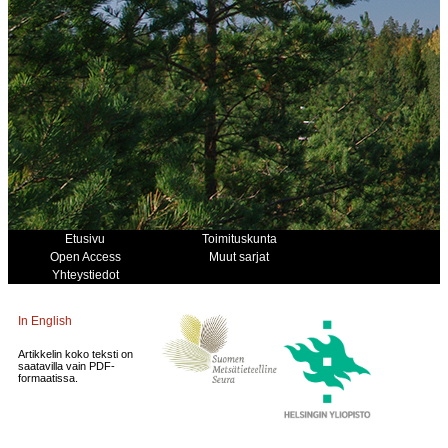
Etusivu
Toimituskunta
Open Access
Muut sarjat
Yhteystiedot
In English
Artikkelin koko teksti on
saatavilla vain PDF-
formaatissa.