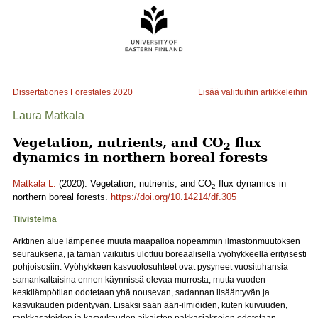
Dissertationes Forestales
2020
Lisää valittuihin artikkeleihin
Laura Matkala
Vegetation, nutrients, and CO
flux
2
dynamics in northern boreal forests
Matkala L.
(2020). Vegetation, nutrients, and CO
flux dynamics in
2
northern boreal forests.
https://doi.org/10.14214/df.305
Tiivistelmä
Arktinen alue lämpenee muuta maapalloa nopeammin ilmastonmuutoksen
seurauksena, ja tämän vaikutus ulottuu boreaalisella vyöhykkeellä erityisesti
pohjoisosiin. Vyöhykkeen kasvuolosuhteet ovat pysyneet vuosituhansia
samankaltaisina ennen käynnissä olevaa murrosta, mutta vuoden
keskilämpötilan odotetaan yhä nousevan, sadannan lisääntyvän ja
kasvukauden pidentyvän. Lisäksi sään ääri-ilmiöiden, kuten kuivuuden,