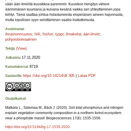
sään ääri-ilmiöitä kuusikkoa paremmin. Kuusikon hengitys väheni
äärimmäisen kuumana ja kuivana kesänä vaikka sen yhteyttäminen jopa
kiihtyi. Tämä saattaa johtua hidastuneesta eloperäisen aineen hajonnasta,
mutta lopullisen syyn selvittäminen vaatisi lisätutkimusta.
Avainsanat
ilmastonmuutos
;
hiili
;
fosfori
;
typpi
;
ilmakehä
;
ääri-ilmiöt
;
pohjoisboreaalinen
(View)
Tekijä
17.11.2020
Julkaistu
8719
Katselukerrat
https://doi.org/10.14214/df.305
|
Lataa PDF
Saatavilla
Osajulkaisut
Matkala L., Salemaa M., Bäck J. (2020). Soil total phosphorus and nitrogen
explain vegetation community composition in a northern forest ecosystem
near a phosphate massif. Biogeosciences 17(6): 1535-1556.
https://doi.org/10.5194/bg-17-1535-2020