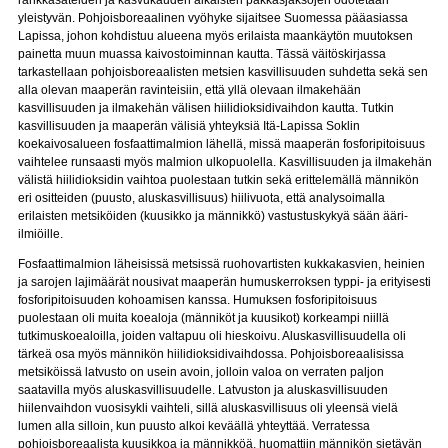
rankkasateiden ja kasvukauden aikaisten pakkasjaksojen odotetaan
yleistyvän. Pohjoisboreaalinen vyöhyke sijaitsee Suomessa pääasiassa
Lapissa, johon kohdistuu alueena myös erilaista maankäytön muutoksen
painetta muun muassa kaivostoiminnan kautta. Tässä väitöskirjassa
tarkastellaan pohjoisboreaalisten metsien kasvillisuuden suhdetta sekä sen
alla olevan maaperän ravinteisiin, että yllä olevaan ilmakehään
kasvillisuuden ja ilmakehän välisen hiilidioksidivaihdon kautta. Tutkin
kasvillisuuden ja maaperän välisiä yhteyksiä Itä-Lapissa Soklin
koekaivosalueen fosfaattimalmion lähellä, missä maaperän fosforipitoisuus
vaihtelee runsaasti myös malmion ulkopuolella. Kasvillisuuden ja ilmakehän
välistä hiilidioksidin vaihtoa puolestaan tutkin sekä erittelemällä männikön
eri ositteiden (puusto, aluskasvillisuus) hiilivuota, että analysoimalla
erilaisten metsiköiden (kuusikko ja männikkö) vastustuskykyä sään ääri-
ilmiöille.
Fosfaattimalmion läheisissä metsissä ruohovartisten kukkakasvien, heinien
ja sarojen lajimäärät nousivat maaperän humuskerroksen typpi- ja erityisesti
fosforipitoisuuden kohoamisen kanssa. Humuksen fosforipitoisuus
puolestaan oli muita koealoja (männiköt ja kuusikot) korkeampi niillä
tutkimuskoealoilla, joiden valtapuu oli hieskoivu. Aluskasvillisuudella oli
tärkeä osa myös männikön hiilidioksidivaihdossa. Pohjoisboreaalisissa
metsiköissä latvusto on usein avoin, jolloin valoa on verraten paljon
saatavilla myös aluskasvillisuudelle. Latvuston ja aluskasvillisuuden
hiilenvaihdon vuosisykli vaihteli, sillä aluskasvillisuus oli yleensä vielä
lumen alla silloin, kun puusto alkoi keväällä yhteyttää. Verratessa
pohjoisboreaalista kuusikkoa ja männikköä, huomattiin männikön sietävän