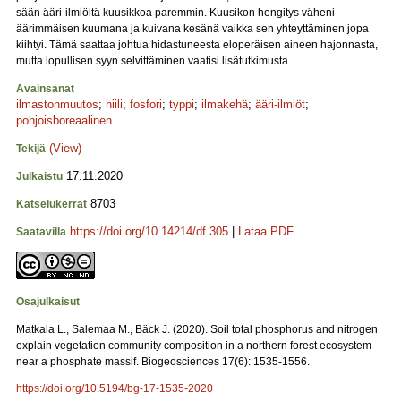
sään ääri-ilmiöitä kuusikkoa paremmin. Kuusikon hengitys väheni
äärimmäisen kuumana ja kuivana kesänä vaikka sen yhteyttäminen jopa
kiihtyi. Tämä saattaa johtua hidastuneesta eloperäisen aineen hajonnasta,
mutta lopullisen syyn selvittäminen vaatisi lisätutkimusta.
Avainsanat
ilmastonmuutos
;
hiili
;
fosfori
;
typpi
;
ilmakehä
;
ääri-ilmiöt
;
pohjoisboreaalinen
(View)
Tekijä
17.11.2020
Julkaistu
8703
Katselukerrat
https://doi.org/10.14214/df.305
|
Lataa PDF
Saatavilla
Osajulkaisut
Matkala L., Salemaa M., Bäck J. (2020). Soil total phosphorus and nitrogen
explain vegetation community composition in a northern forest ecosystem
near a phosphate massif. Biogeosciences 17(6): 1535-1556.
https://doi.org/10.5194/bg-17-1535-2020