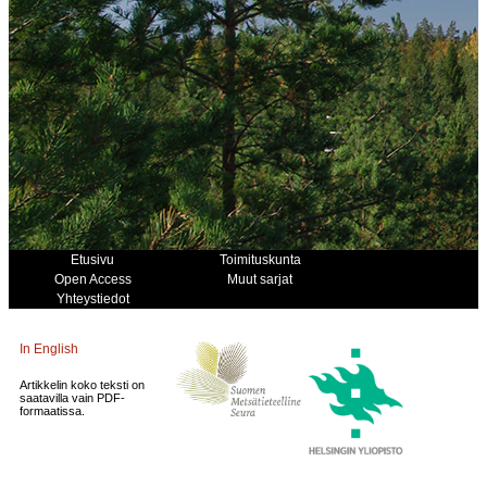
Etusivu
Toimituskunta
Open Access
Muut sarjat
Yhteystiedot
In English
Artikkelin koko teksti on
saatavilla vain PDF-
formaatissa.