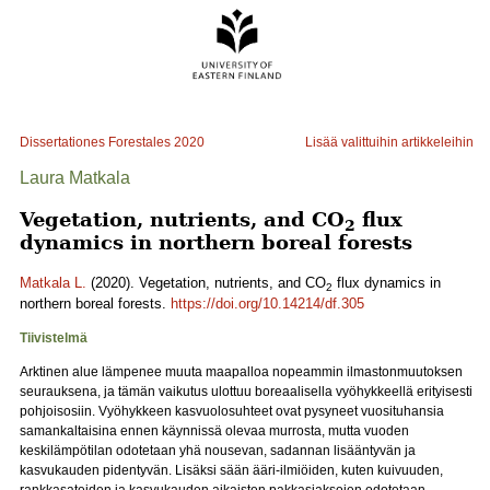
Dissertationes Forestales
2020
Lisää valittuihin artikkeleihin
Laura Matkala
Vegetation, nutrients, and CO
flux
2
dynamics in northern boreal forests
Matkala L.
(2020). Vegetation, nutrients, and CO
flux dynamics in
2
northern boreal forests.
https://doi.org/10.14214/df.305
Tiivistelmä
Arktinen alue lämpenee muuta maapalloa nopeammin ilmastonmuutoksen
seurauksena, ja tämän vaikutus ulottuu boreaalisella vyöhykkeellä erityisesti
pohjoisosiin. Vyöhykkeen kasvuolosuhteet ovat pysyneet vuosituhansia
samankaltaisina ennen käynnissä olevaa murrosta, mutta vuoden
keskilämpötilan odotetaan yhä nousevan, sadannan lisääntyvän ja
kasvukauden pidentyvän. Lisäksi sään ääri-ilmiöiden, kuten kuivuuden,