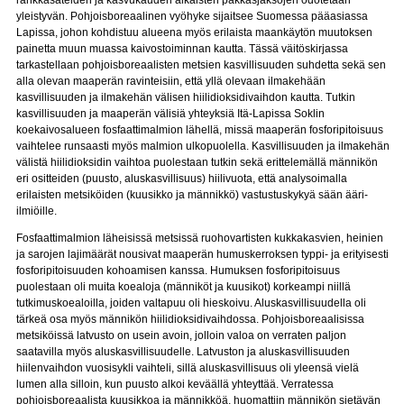
rankkasateiden ja kasvukauden aikaisten pakkasjaksojen odotetaan
yleistyvän. Pohjoisboreaalinen vyöhyke sijaitsee Suomessa pääasiassa
Lapissa, johon kohdistuu alueena myös erilaista maankäytön muutoksen
painetta muun muassa kaivostoiminnan kautta. Tässä väitöskirjassa
tarkastellaan pohjoisboreaalisten metsien kasvillisuuden suhdetta sekä sen
alla olevan maaperän ravinteisiin, että yllä olevaan ilmakehään
kasvillisuuden ja ilmakehän välisen hiilidioksidivaihdon kautta. Tutkin
kasvillisuuden ja maaperän välisiä yhteyksiä Itä-Lapissa Soklin
koekaivosalueen fosfaattimalmion lähellä, missä maaperän fosforipitoisuus
vaihtelee runsaasti myös malmion ulkopuolella. Kasvillisuuden ja ilmakehän
välistä hiilidioksidin vaihtoa puolestaan tutkin sekä erittelemällä männikön
eri ositteiden (puusto, aluskasvillisuus) hiilivuota, että analysoimalla
erilaisten metsiköiden (kuusikko ja männikkö) vastustuskykyä sään ääri-
ilmiöille.
Fosfaattimalmion läheisissä metsissä ruohovartisten kukkakasvien, heinien
ja sarojen lajimäärät nousivat maaperän humuskerroksen typpi- ja erityisesti
fosforipitoisuuden kohoamisen kanssa. Humuksen fosforipitoisuus
puolestaan oli muita koealoja (männiköt ja kuusikot) korkeampi niillä
tutkimuskoealoilla, joiden valtapuu oli hieskoivu. Aluskasvillisuudella oli
tärkeä osa myös männikön hiilidioksidivaihdossa. Pohjoisboreaalisissa
metsiköissä latvusto on usein avoin, jolloin valoa on verraten paljon
saatavilla myös aluskasvillisuudelle. Latvuston ja aluskasvillisuuden
hiilenvaihdon vuosisykli vaihteli, sillä aluskasvillisuus oli yleensä vielä
lumen alla silloin, kun puusto alkoi keväällä yhteyttää. Verratessa
pohjoisboreaalista kuusikkoa ja männikköä, huomattiin männikön sietävän