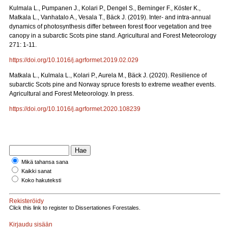
Kulmala L., Pumpanen J., Kolari P., Dengel S., Berninger F., Köster K.,
Matkala L., Vanhatalo A., Vesala T., Bäck J. (2019). Inter- and intra-annual
dynamics of photosynthesis differ between forest floor vegetation and tree
canopy in a subarctic Scots pine stand. Agricultural and Forest Meteorology
271: 1-11.
https://doi.org/10.1016/j.agrformet.2019.02.029
Matkala L., Kulmala L., Kolari P., Aurela M., Bäck J. (2020). Resilience of
subarctic Scots pine and Norway spruce forests to extreme weather events.
Agricultural and Forest Meteorology. In press.
https://doi.org/10.1016/j.agrformet.2020.108239
Mikä tahansa sana
Kaikki sanat
Koko hakuteksti
Rekisteröidy
Click this link to register to Dissertationes Forestales.
Kirjaudu sisään