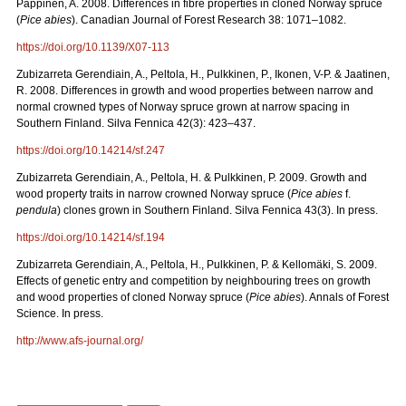
Pappinen, A. 2008. Differences in fibre properties in cloned Norway spruce
(
Pice abies
). Canadian Journal of Forest Research 38: 1071–1082.
https://doi.org/10.1139/X07-113
Zubizarreta Gerendiain, A., Peltola, H., Pulkkinen, P., Ikonen, V-P. & Jaatinen,
R. 2008. Differences in growth and wood properties between narrow and
normal crowned types of Norway spruce grown at narrow spacing in
Southern Finland. Silva Fennica 42(3): 423–437.
https://doi.org/10.14214/sf.247
Zubizarreta Gerendiain, A., Peltola, H. & Pulkkinen, P. 2009. Growth and
wood property traits in narrow crowned Norway spruce (
Pice abies
f.
pendula
) clones grown in Southern Finland. Silva Fennica 43(3). In press.
https://doi.org/10.14214/sf.194
Zubizarreta Gerendiain, A., Peltola, H., Pulkkinen, P. & Kellomäki, S. 2009.
Effects of genetic entry and competition by neighbouring trees on growth
and wood properties of cloned Norway spruce (
Pice abies
). Annals of Forest
Science. In press.
http://www.afs-journal.org/