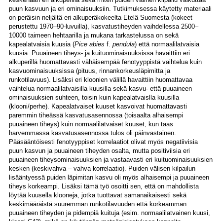
puun kasvuun ja eri ominaisuuksiin. Tutkimuksessa käytetty materiaali
on peräisin neljältä eri alkuperäkokeelta Etelä-Suomesta (kokeet
perustettu 1970–90-luvuilla), kasvatustiheyden vaihdellessa 2500–
10000 taimeen hehtaarilla ja mukana tarkastelussa on sekä
kapealatvaisia kuusia (
Pice abies
f.
pendula
) että normaalilatvaisia
kuusia. Puuaineen tiheys- ja kuituominaisuuksissa havaittiin eri
alkuperillä huomattavasti vähäisempää fenotyyppistä vaihtelua kuin
kasvuominaisuuksissa (pituus, rinnankorkeusläpimitta ja
runkotilavuus). Lisäksi eri kloonien välillä havaittiin huomattavaa
vaihtelua normaalilatvaisilla kuusilla sekä kasvu- että puuaineen
ominaisuuksien suhteen, toisin kuin kapealatvaislla kuusilla
(klooni/perhe). Kapealatvaiset kuuset kasvoivat huomattavasti
paremmin tiheässä kasvatusasennossa (toisaalta alhaisempi
puuaineen tiheys) kuin normaalilatvaiset kuuset, kun taas
harvemmassa kasvatusasennossa tulos oli päinvastainen.
Pääsääntöisesti fenotyyppiset korrelaatiot olivat myös negatiivisia
puun kasvun ja puuaineen tiheyden osalta, mutta positiviisia eri
puuaineen tiheysominaisuuksien ja vastaavasti eri kuituominaisuuksien
kesken (keskivahva – vahva korrelaatio). Puiden välisen kilpailun
lisääntyessä puiden läpimitan kasvu oli myös alhaisempi ja puuaineen
tiheys korkeampi. Lisäksi tämä työ osoitti sen, että on mahdollista
löytää kuusella klooneja, jotka tuottavat samanaikaisesti sekä
keskimääräistä suuremman runkotilavuuden että korkeamman
puuaineen tiheyden ja pidempiä kuituja (esim. normaalilatvainen kuusi,