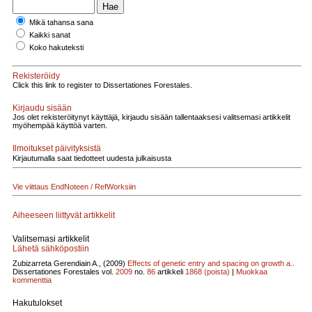
Mikä tahansa sana
Kaikki sanat
Koko hakuteksti
Rekisteröidy
Click this link to register to Dissertationes Forestales.
Kirjaudu sisään
Jos olet rekisteröitynyt käyttäjä, kirjaudu sisään tallentaaksesi valitsemasi artikkelit
myöhempää käyttöä varten.
Ilmoitukset päivityksistä
Kirjautumalla saat tiedotteet uudesta julkaisusta
Vie viittaus EndNoteen / RefWorksiin
Aiheeseen liittyvät artikkelit
Valitsemasi artikkelit
Lähetä sähköpostiin
Zubizarreta Gerendiain A., (2009)
Effects of genetic entry and spacing on growth a..
Dissertationes Forestales vol.
2009
no.
86
artikkeli
1868
(poista)
|
Muokkaa
kommenttia
Hakutulokset