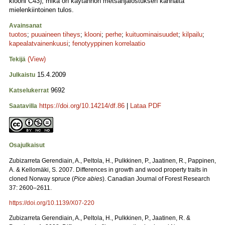
klooni C43), mikä on käytännön metsänjalostuksen kannalta
mielenkiintoinen tulos.
Avainsanat
tuotos
;
puuaineen tiheys
;
klooni
;
perhe
;
kuituominaisuudet
;
kilpailu
;
kapealatvainenkuusi
;
fenotyyppinen korrelaatio
(View)
Tekijä
15.4.2009
Julkaistu
9692
Katselukerrat
https://doi.org/10.14214/df.86
|
Lataa PDF
Saatavilla
Osajulkaisut
Zubizarreta Gerendiain, A., Peltola, H., Pulkkinen, P., Jaatinen, R., Pappinen,
A. & Kellomäki, S. 2007. Differences in growth and wood property traits in
cloned Norway spruce (
Pice abies
). Canadian Journal of Forest Research
37: 2600–2611.
https://doi.org/10.1139/X07-220
Zubizarreta Gerendiain, A., Peltola, H., Pulkkinen, P., Jaatinen, R. &