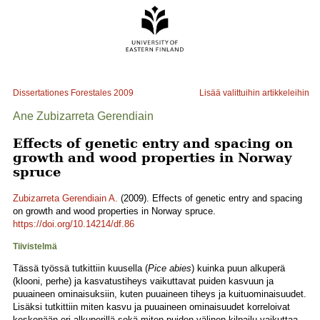
Dissertationes Forestales
2009
Lisää valittuihin artikkeleihin
Ane Zubizarreta Gerendiain
Effects of genetic entry and spacing on
growth and wood properties in Norway
spruce
Zubizarreta Gerendiain A.
(2009). Effects of genetic entry and spacing
on growth and wood properties in Norway spruce.
https://doi.org/10.14214/df.86
Tiivistelmä
Tässä työssä tutkittiin kuusella (
Pice abies
) kuinka puun alkuperä
(klooni, perhe) ja kasvatustiheys vaikuttavat puiden kasvuun ja
puuaineen ominaisuksiin, kuten puuaineen tiheys ja kuituominaisuudet.
Lisäksi tutkittiin miten kasvu ja puuaineen ominaisuudet korreloivat
keskenään eri alkuperillä sekä miten puiden välinen kilpailu vaikuttaa