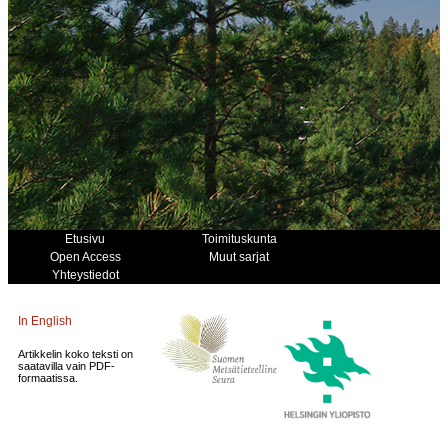
Etusivu
Toimituskunta
Open Access
Muut sarjat
Yhteystiedot
In English
Artikkelin koko teksti on
saatavilla vain PDF-
formaatissa.