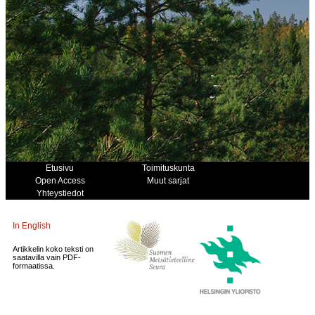
Etusivu
Toimituskunta
Open Access
Muut sarjat
Yhteystiedot
In English
Artikkelin koko teksti on
saatavilla vain PDF-
formaatissa.