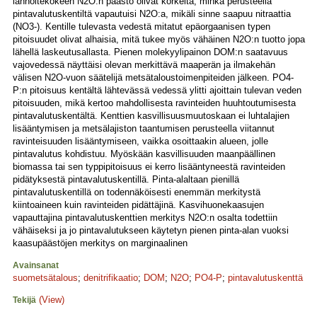
lannoitekokeen N2O:n päästö olivat korkeita, minkä perusteella
pintavalutuskentiltä vapautuisi N2O:a, mikäli sinne saapuu nitraattia
(NO3-). Kentille tulevasta vedestä mitatut epäorgaanisen typen
pitoisuudet olivat alhaisia, mitä tukee myös vähäinen N2O:n tuotto jopa
lähellä laskeutusallasta. Pienen molekyylipainon DOM:n saatavuus
vajovedessä näyttäisi olevan merkittävä maaperän ja ilmakehän
välisen N2O-vuon säätelijä metsätaloustoimenpiteiden jälkeen. PO4-
P:n pitoisuus kentältä lähtevässä vedessä ylitti ajoittain tulevan veden
pitoisuuden, mikä kertoo mahdollisesta ravinteiden huuhtoutumisesta
pintavalutuskentältä. Kenttien kasvillisuusmuutoskaan ei luhtalajien
lisääntymisen ja metsälajiston taantumisen perusteella viitannut
ravinteisuuden lisääntymiseen, vaikka osoittaakin alueen, jolle
pintavalutus kohdistuu. Myöskään kasvillisuuden maanpäällinen
biomassa tai sen typpipitoisuus ei kerro lisääntyneestä ravinteiden
pidätyksestä pintavalutuskentillä. Pinta-alaltaan pienillä
pintavalutuskentillä on todennäköisesti enemmän merkitystä
kiintoaineen kuin ravinteiden pidättäjinä. Kasvihuonekaasujen
vapauttajina pintavalutuskenttien merkitys N2O:n osalta todettiin
vähäiseksi ja jo pintavalutukseen käytetyn pienen pinta-alan vuoksi
kaasupäästöjen merkitys on marginaalinen
Avainsanat
suometsätalous
;
denitrifikaatio
;
DOM
;
N2O
;
PO4-P
;
pintavalutuskenttä
(View)
Tekijä