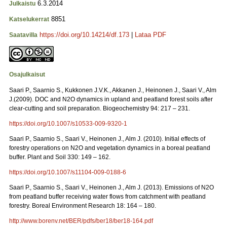
6.3.2014
Julkaistu
8851
Katselukerrat
https://doi.org/10.14214/df.173
|
Lataa PDF
Saatavilla
Osajulkaisut
Saari P., Saarnio S., Kukkonen J.V.K., Akkanen J., Heinonen J., Saari V., Alm
J.(2009). DOC and N2O dynamics in upland and peatland forest soils after
clear-cutting and soil preparation. Biogeochemistry 94: 217 – 231.
https://doi.org/10.1007/s10533-009-9320-1
Saari P., Saarnio S., Saari V., Heinonen J., Alm J. (2010). Initial effects of
forestry operations on N2O and vegetation dynamics in a boreal peatland
buffer. Plant and Soil 330: 149 – 162.
https://doi.org/10.1007/s11104-009-0188-6
Saari P., Saarnio S., Saari V., Heinonen J., Alm J. (2013). Emissions of N2O
from peatland buffer receiving water flows from catchment with peatland
forestry. Boreal Environment Research 18: 164 – 180.
http://www.borenv.net/BER/pdfs/ber18/ber18-164.pdf