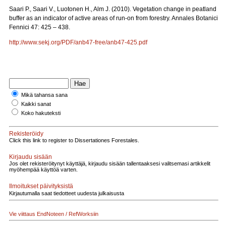
Saari P., Saari V., Luotonen H., Alm J. (2010). Vegetation change in peatland
buffer as an indicator of active areas of run-on from forestry. Annales Botanici
Fennici 47: 425 – 438.
http://www.sekj.org/PDF/anb47-free/anb47-425.pdf
Mikä tahansa sana
Kaikki sanat
Koko hakuteksti
Rekisteröidy
Click this link to register to Dissertationes Forestales.
Kirjaudu sisään
Jos olet rekisteröitynyt käyttäjä, kirjaudu sisään tallentaaksesi valitsemasi artikkelit
myöhempää käyttöä varten.
Ilmoitukset päivityksistä
Kirjautumalla saat tiedotteet uudesta julkaisusta
Vie viittaus EndNoteen / RefWorksiin