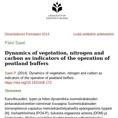
Dissertationes Forestales
2014
Lisää valittuihin artikkeleihin
Päivi Saari
Dynamics of vegetation, nitrogen and
carbon as indicators of the operation of
peatland buffers
Saari P.
(2014). Dynamics of vegetation, nitrogen and carbon as
indicators of the operation of peatland buffers.
https://doi.org/10.14214/df.173
Tiivistelmä
Kasvillisuuden, typen ja hiilen dynamiikka suometsätalouden
pintavalutuskenttien toiminnan kuvaajina Suometsätalouden
toimenpiteissä vapautuu metsänkäsittelyalueilta epäorgaanista typpeä
(N), fosfaattifosforia (PO4-P), liukoista orgaanista ainesta (DOM) ja
kiintoainetta. Niiden vesistöihin huuhtoutumisen vähentämiseksi