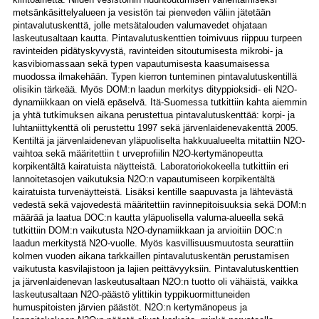
metsänkäsittelyalueen ja vesistön tai pienveden väliin jätetään
pintavalutuskenttä, jolle metsätalouden valumavedet ohjataan
laskeutusaltaan kautta. Pintavalutuskenttien toimivuus riippuu turpeen
ravinteiden pidätyskyvystä, ravinteiden sitoutumisesta mikrobi- ja
kasvibiomassaan sekä typen vapautumisesta kaasumaisessa
muodossa ilmakehään. Typen kierron tunteminen pintavalutuskentillä
olisikin tärkeää. Myös DOM:n laadun merkitys dityppioksidi- eli N2O-
dynamiikkaan on vielä epäselvä. Itä-Suomessa tutkittiin kahta aiemmin
ja yhtä tutkimuksen aikana perustettua pintavalutuskenttää: korpi- ja
luhtaniittykenttä oli perustettu 1997 sekä järvenlaidenevakenttä 2005.
Kentiltä ja järvenlaidenevan yläpuoliselta hakkuualueelta mitattiin N2O-
vaihtoa sekä määritettiin t urveprofiilin N2O-kertymänopeutta
korpikentältä kairatuista näytteistä. Laboratoriokokeella tutkittiin eri
lannoitetasojen vaikutuksia N2O:n vapautumiseen korpikentältä
kairatuista turvenäytteistä. Lisäksi kentille saapuvasta ja lähtevästä
vedestä sekä vajovedestä määritettiin ravinnepitoisuuksia sekä DOM:n
määrää ja laatua DOC:n kautta yläpuolisella valuma-alueella sekä
tutkittiin DOM:n vaikutusta N2O-dynamiikkaan ja arvioitiin DOC:n
laadun merkitystä N2O-vuolle. Myös kasvillisuusmuutosta seurattiin
kolmen vuoden aikana tarkkaillen pintavalutuskentän perustamisen
vaikutusta kasvilajistoon ja lajien peittävyyksiin. Pintavalutuskenttien
ja järvenlaidenevan laskeutusaltaan N2O:n tuotto oli vähäistä, vaikka
laskeutusaltaan N2O-päästö ylittikin typpikuormittuneiden
humuspitoisten järvien päästöt. N2O:n kertymänopeus ja