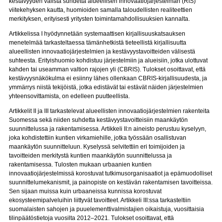
kestävyyden välistä suhdetta alueellisen innovaatiojärjestelmän (RIS)
viitekehyksen kautta, huomioiden samalla taloudellisten realiteettien
merkityksen, erityisesti yritysten toimintamahdollisuuksien kannalta.
Artikkelissa I hyödynnetään systemaattisen kirjallisuuskatsauksen
menetelmää tarkasteltaessa tämänhetkistä tieteellistä kirjallisuutta
alueellisten innovaatiojärjestelmien ja kestävyystavoitteiden välisestä
suhteesta. Erityishuomio kohdistuu järjestelmiin ja alueisiin, jotka ulottuvat
kahden tai useamman valtion rajojen yli (CBRIS). Tulokset osoittavat, että
kestävyysnäkökulma ei esiinny lähes ollenkaan CBRIS-kirjallisuudesta, ja
ymmärrys niistä tekijöistä, jotka edistävät tai estävät näiden järjestelmien
yhteensovittamista, on edelleen puutteellista.
Artikkelit II ja III tarkastelevat alueellisten innovaatiojärjestelmien rakenteita
Suomessa sekä niiden suhdetta kestävyystavoitteisiin maankäytön
suunnittelussa ja rakentamisessa. Artikkeli II:n aineisto perustuu kyselyyn,
joka kohdistettiin kuntien virkamiehille, jotka työssään osallistuvan
maankäytön suunnitteluun. Kyselyssä selvitettiin eri toimijoiden ja
tavoitteiden merkitystä kuntien maankäytön suunnittelussa ja
rakentamisessa. Tulosten mukaan urbaanien kuntien
innovaatiojärjestelmissä korostuvat tutkimusorganisaatiot ja epämuodolliset
suunnittelumekanismit, ja painopiste on kestävän rakentamisen tavoitteissa.
Sen sijaan muissa kuin urbaaneissa kunnissa korostuvat
ekosysteemipalveluihin liittyvät tavoitteet. Artikkeli III:ssa tarkasteltiin
suomalaisten sahojen ja puuelementtivalmistajien oikaistuja, vuosittaisia
tilinpäätöstietoja vuosilta 2012–2021. Tulokset osoittavat, että