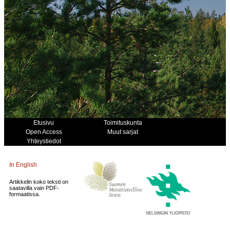
Etusivu
Toimituskunta
Open Access
Muut sarjat
Yhteystiedot
In English
Artikkelin koko teksti on
saatavilla vain PDF-
formaatissa.