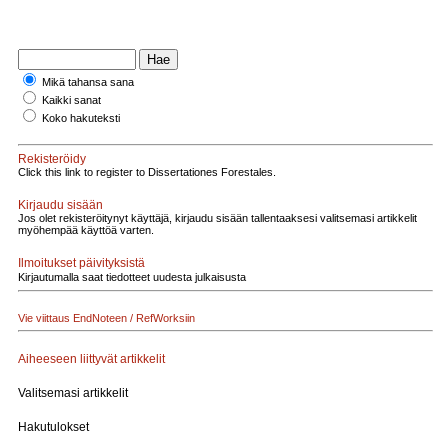
Mikä tahansa sana
Kaikki sanat
Koko hakuteksti
Rekisteröidy
Click this link to register to Dissertationes Forestales.
Kirjaudu sisään
Jos olet rekisteröitynyt käyttäjä, kirjaudu sisään tallentaaksesi valitsemasi artikkelit
myöhempää käyttöä varten.
Ilmoitukset päivityksistä
Kirjautumalla saat tiedotteet uudesta julkaisusta
Vie viittaus EndNoteen / RefWorksiin
Aiheeseen liittyvät artikkelit
Valitsemasi artikkelit
Hakutulokset