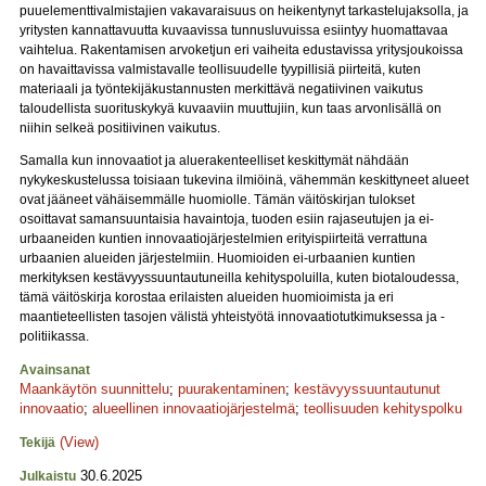
puuelementtivalmistajien vakavaraisuus on heikentynyt tarkastelujaksolla, ja
yritysten kannattavuutta kuvaavissa tunnusluvuissa esiintyy huomattavaa
vaihtelua. Rakentamisen arvoketjun eri vaiheita edustavissa yritysjoukoissa
on havaittavissa valmistavalle teollisuudelle tyypillisiä piirteitä, kuten
materiaali ja työntekijäkustannusten merkittävä negatiivinen vaikutus
taloudellista suorituskykyä kuvaaviin muuttujiin, kun taas arvonlisällä on
niihin selkeä positiivinen vaikutus.
Samalla kun innovaatiot ja aluerakenteelliset keskittymät nähdään
nykykeskustelussa toisiaan tukevina ilmiöinä, vähemmän keskittyneet alueet
ovat jääneet vähäisemmälle huomiolle. Tämän väitöskirjan tulokset
osoittavat samansuuntaisia havaintoja, tuoden esiin rajaseutujen ja ei-
urbaaneiden kuntien innovaatiojärjestelmien erityispiirteitä verrattuna
urbaanien alueiden järjestelmiin. Huomioiden ei-urbaanien kuntien
merkityksen kestävyyssuuntautuneilla kehityspoluilla, kuten biotaloudessa,
tämä väitöskirja korostaa erilaisten alueiden huomioimista ja eri
maantieteellisten tasojen välistä yhteistyötä innovaatiotutkimuksessa ja -
politiikassa.
Avainsanat
Maankäytön suunnittelu
;
puurakentaminen
;
kestävyyssuuntautunut
innovaatio
;
alueellinen innovaatiojärjestelmä
;
teollisuuden kehityspolku
(View)
Tekijä
30.6.2025
Julkaistu