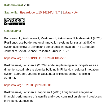
2601
Katselukerrat
https://doi.org/10.14214/df.374
|
Lataa PDF
Saatavilla
Osajulkaisut
Korhonen JE, Koskivaara A, Makkonen T, Yakusheva N, Malkamäki A (2021)
Resilient cross-border regional innovation systems for sustainability? A
systematic review of drivers and constraints. Innovation: The European
Journal of Social Science Research 34(2): 202–221.
https://doi.org/10.1080/13511610.2020.1867518
Koskivaara A, Lähtinen K (2023) Land-use planning in municipalities as a
driver for sustainable residential building in Finland: a regional innovation
system approach. Journal of Sustainability Research 5(2), article id
e230006.
https://doi.org/10.20900/jsr20230006
Koskivaara A, Lähtinen K, Toppinen A (2025) Longitudinal analysis of
financial performance of sawmills and wood construction element producers
in Finland. Manuscript.