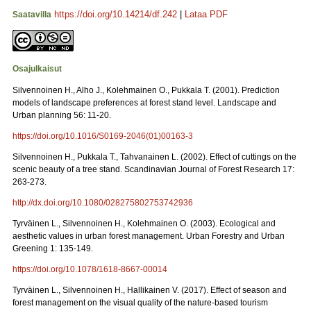
https://doi.org/10.14214/df.242
|
Lataa PDF
Saatavilla
Osajulkaisut
Silvennoinen H., Alho J., Kolehmainen O., Pukkala T. (2001). Prediction
models of landscape preferences at forest stand level. Landscape and
Urban planning 56: 11-20.
https://doi.org/10.1016/S0169-2046(01)00163-3
Silvennoinen H., Pukkala T., Tahvanainen L. (2002). Effect of cuttings on the
scenic beauty of a tree stand. Scandinavian Journal of Forest Research 17:
263-273.
http://dx.doi.org/10.1080/028275802753742936
Tyrväinen L., Silvennoinen H., Kolehmainen O. (2003). Ecological and
aesthetic values in urban forest management. Urban Forestry and Urban
Greening 1: 135-149.
https://doi.org/10.1078/1618-8667-00014
Tyrväinen L., Silvennoinen H., Hallikainen V. (2017). Effect of season and
forest management on the visual quality of the nature-based tourism