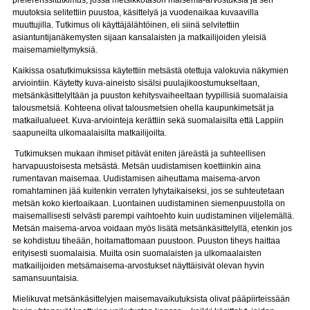
preferenssitutkimus, jossa metsikkötason maisema-arvostuksia ja sen
muutoksia selitettiin puustoa, käsittelyä ja vuodenaikaa kuvaavilla
muuttujilla. Tutkimus oli käyttäjälähtöinen, eli siinä selvitettiin
asiantuntijanäkemysten sijaan kansalaisten ja matkailijoiden yleisiä
maisemamieltymyksiä.
Kaikissa osatutkimuksissa käytettiin metsästä otettuja valokuvia näkymien
arviointiin. Käytetty kuva-aineisto sisälsi puulajikoostumukseltaan,
metsänkäsittelyltään ja puuston kehitysvaiheeltaan tyypillisiä suomalaisia
talousmetsiä. Kohteena olivat talousmetsien ohella kaupunkimetsät ja
matkailualueet. Kuva-arviointeja kerättiin sekä suomalaisilta että Lappiin
saapuneilta ulkomaalaisilta matkailijoilta.
Tutkimuksen mukaan ihmiset pitävät eniten järeästä ja suhteellisen
harvapuustoisesta metsästä. Metsän uudistamisen koettiinkin aina
rumentavan maisemaa. Uudistamisen aiheuttama maisema-arvon
romahtaminen jää kuitenkin verraten lyhytaikaiseksi, jos se suhteutetaan
metsän koko kiertoaikaan. Luontainen uudistaminen siemenpuustolla on
maisemallisesti selvästi parempi vaihtoehto kuin uudistaminen viljelemällä.
Metsän maisema-arvoa voidaan myös lisätä metsänkäsittelyllä, etenkin jos
se kohdistuu tiheään, hoitamattomaan puustoon. Puuston tiheys haittaa
erityisesti suomalaisia. Muilta osin suomalaisten ja ulkomaalaisten
matkailijoiden metsämaisema-arvostukset näyttäisivät olevan hyvin
samansuuntaisia.
Mielikuvat metsänkäsittelyjen maisemavaikutuksista olivat pääpiirteissään