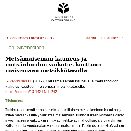
Dissertationes Forestales
2017
Lisää valittuihin artikkeleihin
Harri Silvennoinen
Metsämaiseman kauneus ja
metsänhoidon vaikutus koettuun
maisemaan metsikkötasolla
Silvennoinen H.
(2017). Metsämaiseman kauneus ja metsänhoidon
vaikutus koettuun maisemaan metsikkötasolla.
https://doi.org/10.14214/df.242
Tiivistelmä
Tutkimuksen tavoitteena oli selvittää, millainen metsä koetaan kauniina, ja
miten metsänkäsittely vaikuttaa maisemaan. Kiinnostuksen kohteena olivat
myös maisemavaikutuksiin liittyvät mielikuvat, mahdolliset arvioijaryhmien
väliset erot ja vuodenajan vaikutus maisemaan. Tutkimus oli psykofyysinen