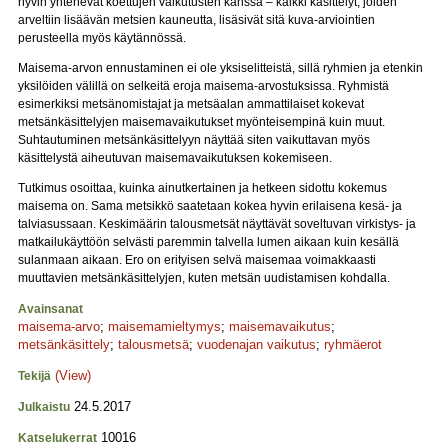
hyvin yhtenevät koettujen vaikutusten kanssa – kaikki käsittelyt, joiden
arveltiin lisäävän metsien kauneutta, lisäsivät sitä kuva-arviointien
perusteella myös käytännössä.
Maisema-arvon ennustaminen ei ole yksiselitteistä, sillä ryhmien ja etenkin
yksilöiden välillä on selkeitä eroja maisema-arvostuksissa. Ryhmistä
esimerkiksi metsänomistajat ja metsäalan ammattilaiset kokevat
metsänkäsittelyjen maisemavaikutukset myönteisempinä kuin muut.
Suhtautuminen metsänkäsittelyyn näyttää siten vaikuttavan myös
käsittelystä aiheutuvan maisemavaikutuksen kokemiseen.
Tutkimus osoittaa, kuinka ainutkertainen ja hetkeen sidottu kokemus
maisema on. Sama metsikkö saatetaan kokea hyvin erilaisena kesä- ja
talviasussaan. Keskimäärin talousmetsät näyttävät soveltuvan virkistys- ja
matkailukäyttöön selvästi paremmin talvella lumen aikaan kuin kesällä
sulanmaan aikaan. Ero on erityisen selvä maisemaa voimakkaasti
muuttavien metsänkäsittelyjen, kuten metsän uudistamisen kohdalla.
Avainsanat
maisema-arvo
;
maisemamieltymys
;
maisemavaikutus
;
metsänkäsittely
;
talousmetsä
;
vuodenajan vaikutus
;
ryhmäerot
(View)
Tekijä
24.5.2017
Julkaistu
10016
Katselukerrat