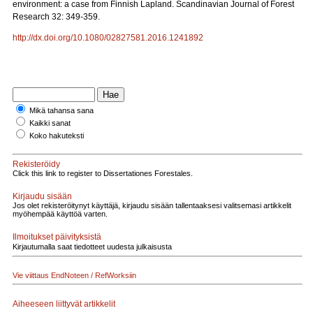
environment: a case from Finnish Lapland. Scandinavian Journal of Forest
Research 32: 349-359.
http://dx.doi.org/10.1080/02827581.2016.1241892
Mikä tahansa sana
Kaikki sanat
Koko hakuteksti
Rekisteröidy
Click this link to register to Dissertationes Forestales.
Kirjaudu sisään
Jos olet rekisteröitynyt käyttäjä, kirjaudu sisään tallentaaksesi valitsemasi artikkelit
myöhempää käyttöä varten.
Ilmoitukset päivityksistä
Kirjautumalla saat tiedotteet uudesta julkaisusta
Vie viittaus EndNoteen / RefWorksiin
Aiheeseen liittyvät artikkelit