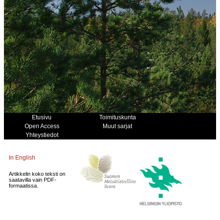
Etusivu
Toimituskunta
Open Access
Muut sarjat
Yhteystiedot
In English
Artikkelin koko teksti on
saatavilla vain PDF-
formaatissa.