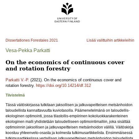
Dissertationes Forestales
2021
Lisää valittuihin artikkeleihin
Vesa-Pekka Parkatti
On the economics of continuous cover
and rotation forestry
Parkatti V.-P.
(2021). On the economics of continuous cover and
rotation forestry.
https://doi.org/10.14214/df.312
Tiivistelmä
Tässä väitöskirjassa tutkitaan jaksollisen ja jatkuvapeitteisen metsänhoidon
taloudellista kannattavuutta kuviotasolla. Päämenetelmänä on taloudellis-
ekologinen optimointi, jossa tilastollis-empiirinen kokoluokkarakenteinen
ekologinen malli yhdistetään taloudelliseen optimointimalliin, joka sisältää
optimoinnin jaksollisen ja jatkuvapeitteisen metsänhoidon välillä. Väitöskirja
koostuu yhteenveto-osasta ja kolmesta tutkimusartikkelista. Ensimmäisessä
tutkimusartikkelissa vertaillaan jatkuvapeitteisen metsänhoidon taloudellista