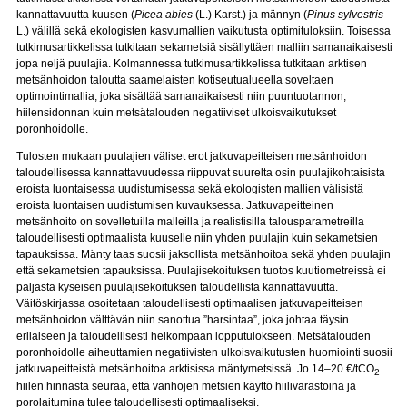
kannattavuutta kuusen (
Picea abies
(L.) Karst.) ja männyn (
Pinus sylvestris
L.) välillä sekä ekologisten kasvumallien vaikutusta optimituloksiin. Toisessa
tutkimusartikkelissa tutkitaan sekametsiä sisällyttäen malliin samanaikaisesti
jopa neljä puulajia. Kolmannessa tutkimusartikkelissa tutkitaan arktisen
metsänhoidon taloutta saamelaisten kotiseutualueella soveltaen
optimointimallia, joka sisältää samanaikaisesti niin puuntuotannon,
hiilensidonnan kuin metsätalouden negatiiviset ulkoisvaikutukset
poronhoidolle.
Tulosten mukaan puulajien väliset erot jatkuvapeitteisen metsänhoidon
taloudellisessa kannattavuudessa riippuvat suurelta osin puulajikohtaisista
eroista luontaisessa uudistumisessa sekä ekologisten mallien välisistä
eroista luontaisen uudistumisen kuvauksessa. Jatkuvapeitteinen
metsänhoito on sovelletuilla malleilla ja realistisilla talousparametreilla
taloudellisesti optimaalista kuuselle niin yhden puulajin kuin sekametsien
tapauksissa. Mänty taas suosii jaksollista metsänhoitoa sekä yhden puulajin
että sekametsien tapauksissa. Puulajisekoituksen tuotos kuutiometreissä ei
paljasta kyseisen puulajisekoituksen taloudellista kannattavuutta.
Väitöskirjassa osoitetaan taloudellisesti optimaalisen jatkuvapeitteisen
metsänhoidon välttävän niin sanottua ”harsintaa”, joka johtaa täysin
erilaiseen ja taloudellisesti heikompaan lopputulokseen. Metsätalouden
poronhoidolle aiheuttamien negatiivisten ulkoisvaikutusten huomiointi suosii
jatkuvapeitteistä metsänhoitoa arktisissa mäntymetsissä. Jo 14–20 €/tCO
2
hiilen hinnasta seuraa, että vanhojen metsien käyttö hiilivarastoina ja
porolaitumina tulee taloudellisesti optimaaliseksi.