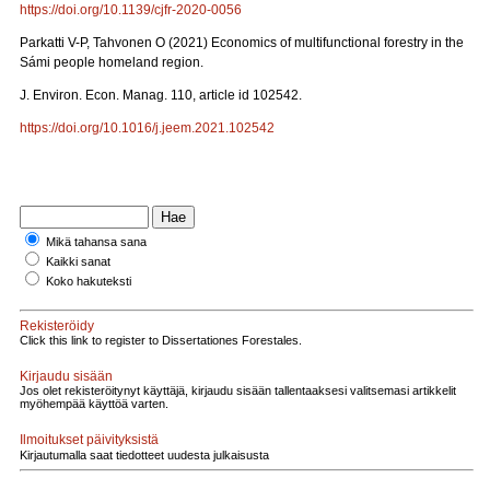
https://doi.org/10.1139/cjfr-2020-0056
Parkatti V-P, Tahvonen O (2021) Economics of multifunctional forestry in the
Sámi people homeland region.
J. Environ. Econ. Manag. 110, article id 102542.
https://doi.org/10.1016/j.jeem.2021.102542
Mikä tahansa sana
Kaikki sanat
Koko hakuteksti
Rekisteröidy
Click this link to register to Dissertationes Forestales.
Kirjaudu sisään
Jos olet rekisteröitynyt käyttäjä, kirjaudu sisään tallentaaksesi valitsemasi artikkelit
myöhempää käyttöä varten.
Ilmoitukset päivityksistä
Kirjautumalla saat tiedotteet uudesta julkaisusta