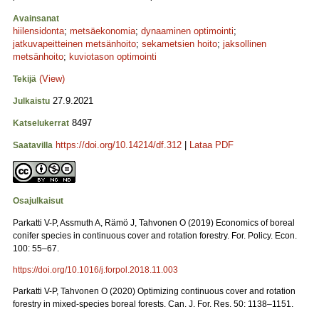
Avainsanat
hiilensidonta
;
metsäekonomia
;
dynaaminen optimointi
;
jatkuvapeitteinen metsänhoito
;
sekametsien hoito
;
jaksollinen
metsänhoito
;
kuviotason optimointi
(View)
Tekijä
27.9.2021
Julkaistu
8497
Katselukerrat
https://doi.org/10.14214/df.312
|
Lataa PDF
Saatavilla
Osajulkaisut
Parkatti V-P, Assmuth A, Rämö J, Tahvonen O (2019) Economics of boreal
conifer species in continuous cover and rotation forestry. For. Policy. Econ.
100: 55–67.
https://doi.org/10.1016/j.forpol.2018.11.003
Parkatti V-P, Tahvonen O (2020) Optimizing continuous cover and rotation
forestry in mixed-species boreal forests. Can. J. For. Res. 50: 1138–1151.