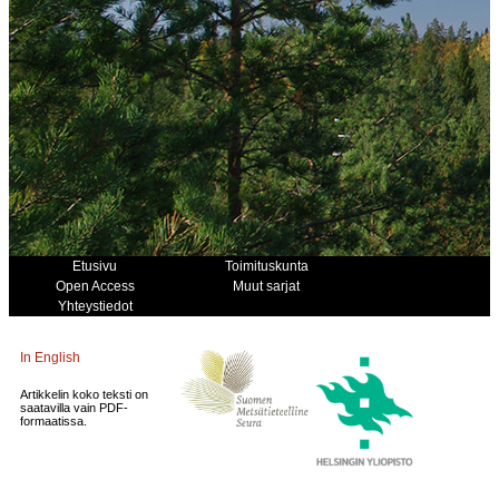
Etusivu
Toimituskunta
Open Access
Muut sarjat
Yhteystiedot
In English
Artikkelin koko teksti on
saatavilla vain PDF-
formaatissa.