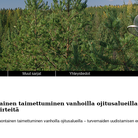
Muut sarjat
Yhteystiedot
ainen taimettuminen vanhoilla ojitusalueill
irteitä
ontainen taimettuminen vanhoilla ojitusalueilla – turvemaiden uudistamisen erit