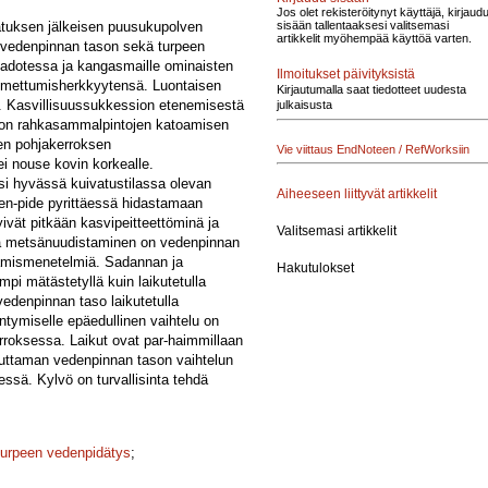
Jos olet rekisteröitynyt käyttäjä, kirjaud
ivatuksen jälkeisen puusukupolven
sisään tallentaaksesi valitsemasi
artikkelit myöhempää käyttöä varten.
, vedenpinnan tason sekä turpeen
adotessa ja kangasmaille ominaisten
Ilmoitukset päivityksistä
taimettumisherkkyytensä. Luontaisen
Kirjautumalla saat tiedotteet uudesta
a. Kasvillisuussukkession etenemisestä
julkaisusta
n on rahkasammalpintojen katoamisen
een pohjakerroksen
Vie viittaus EndNoteen / RefWorksiin
ei nouse kovin korkealle.
si hyvässä kuivatustilassa olevan
Aiheeseen liittyvät artikkelit
en-pide pyrittäessä hidastamaan
yivät pitkään kasvipeitteettöminä ja
Valitsemasi artikkelit
tuva metsänuudistaminen on vedenpinnan
stamismenetelmiä. Sadannan ja
Hakutulokset
i mätästetyllä kuin laikutetulla
vedenpinnan taso laikutetulla
ntymiselle epäedullinen vaihtelu on
roksessa. Laikut ovat par-haimmillaan
heuttaman vedenpinnan tason vaihtelun
sä. Kylvö on turvallisinta tehdä
turpeen vedenpidätys
;