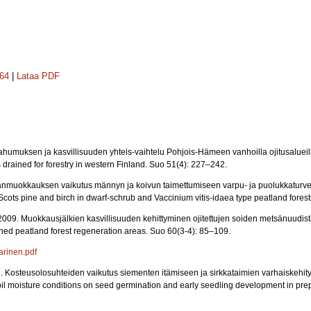
164
|
Lataa PDF
ahumuksen ja kasvillisuuden yhteis-vaihtelu Pohjois-Hämeen vanhoilla ojitusalue
drained for forestry in western Finland. Suo 51(4): 227–242.
anmuokkauksen vaikutus männyn ja koivun taimettumiseen varpu- ja puolukkaturvek
 Scots pine and birch in dwarf-schrub and Vaccinium vitis-idaea type peatland fores
. 2009. Muokkausjälkien kasvillisuuden kehittyminen ojitettujen soiden metsänuudis
ined peatland forest regeneration areas. Suo 60(3-4): 85–109.
arinen.pdf
013. Kosteusolosuhteiden vaikutus siementen itämiseen ja sirkkataimien varhaiske
il moisture conditions on seed germination and early seedling development in prep