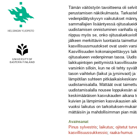
Tämän väitöstyön tavoitteena oli selvit
perustamisen näkökulmasta. Tarkastelu
vedenpidätyskyvyn vaikutukset männyn
sammallajien lisääntyessä ojitusalueid
uudistamisen onnistuminen vanhalla oj
riippuu myös se, onko ojitusaluekuvi
jälkeen merkittävin luontaista taimett
kasvillisuusmuutokset ovat usein varsi
Kasvillisuuden kokonaispeittävyys laik
ojitusalueen vedenpinnan tasoa. Uudi
laikkupintojen peittymistä kasvillisuut
varsinkin silloin, kun ne oli tehty sy
tason vaihtelun (laikut ja jyrsinvaot)
lämpötilan suhteen pitkäaikaiskeskiar
uudistamisalalla. Mättäät ovat taimettu
uudistamisalalla nousee loppukesän ai
keskimääräisen kasvukauden aikana tod
kuivien ja lämpimien kasvukausien aika
vuoksi laikutus on tarkoituksen-mukai
mättäisiin ja mahdollisimman pian mät
Avainsanat
Pinus sylvestris
;
laikutus
;
ojitetut tur
kasvillisuussukkessio
;
raaka-humus