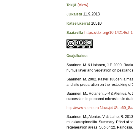
(View)
Tekijä
11.9.2013
Julkaistu
10510
Katselukerrat
https://doi.org/10.14214/df.
Saatavilla
Osajulkaisut
Saarinen, M. & Hotanen, J-P. 2000. Raak
humus layer and vegetation on peatlands 
Saarinen, M. 2002. Kasvillisuuden ja ma
and site preparation on the restocking of
Saarinen, M., Hotanen, J-P. & Alenius, V
succession in prepared microsites in dra
http://www.suoseura.fi/suo/pdf/Suo60_Sa
Saarinen, M., Alenius, V. & Laiho, R. 2
muokkauspinnoilla. Summary: Effect of so
regeneration areas. Suo 64(2). Painossa.