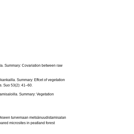
illa. Summary: Covariation between raw
ankailla. Summary: Effcet of vegetation
ts. Suo 53(2): 41–60.
tamisaloilla. Summary: Vegetation
hitykseen turvemaan metsänuudistamisalan
ared microsites in peatland forest