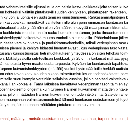
tää vähäravinteisille ojitusalueille ominaisia kasvu-paikkatekijöitä toisen ku
n kohteeksi valittiin pintakasvillisuuden kehityksen, pintaturpeen rakenteen
 kylvön ja luontai-sen uudistamisen onnistumiseen. Rahkasammalpintojen k
en kasvupaikat menettävät vähitellen niille alun perin ominaisen luontaisen 
itusalueella edellyttää näin ollen vähintäänkin kevyttä maanpinnan rikkomist
olla karikkeista muodostunutta raaka-humuskerrostumaa, jonka ilmaantumine
umisherkkyyttä heikentävä muutos vanhoilla ojitusalueilla. Päätehakkuun jälk
n hitaita varsinkin varpu- ja puolukkaturvekankailla, mikäli vedenpinnan taso 
uissa pieneni ja kehitys hidastui huomatta-vasti, kun vedenpinnan taso vasta
stusalan kunnostusojitus heti muokkauksen yhteydessä on siten tehokas toim
een. Mätästysaloilla suh-teellisen kookkaat, yli 25 cm:n korkuiset mättäät pys
vältä nostetusta hyvin maatuneesta turpeesta. Kylväen tai luontaisesti tapah
 ja turpeen kuivumisherkkyyden (mättäät) vuoksi hyvin sääoloille herkkiä uudi
voa edus-tavan kasvukauden aikana taimettumistulos on todennäköisesti paremp
miselle suotuisampia varsinkin sellaisina vuosina, jolloin herkästi vaihteleva 
kana liian korkealle. Tämä laikuissa havaittava vedenpinnan tason taimien sy
ennäköisempi ongelma kuin turpeen liiallinen kuivuminen mättäiden pintaker
na, jolloin mättäiden liiallinen kuivu-minen on todennäköisintä. Sateiden ai
nen maanpinnan valmistusmenetelmä lähinnä luontaisen uudistamisen yhteydes
ästyksen jälkeen ennen mättäiden pintakerrosten kuivumista.
vemaat
;
mätästys
;
metsän uudistaminen
;
vedenpinnan taso
;
turpeen kosteus
;