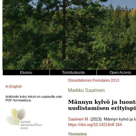
Etusivu
Toimituskunta
Open Access
Dissertationes Forestales
2013
In English
Markku Saarinen
Artikkelin koko teksti on saatavilla vain
PDF-formaatissa.
Männyn kylvö ja luont
uudistamisen erityispi
Saarinen M.
(2013). Männyn kylvö ja lu
https://doi.org/10.14214/df.164
Tiivistelmä