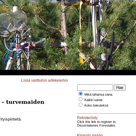
Lisää valittuihin artikkeleihin
Mikä tahansa sana
Kaikki sanat
a – turvemaiden
Koko hakuteksti
Rekisteröidy
yispiirteitä.
Click this link to register to
Dissertationes Forestales.
Kirjaudu sisään