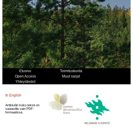
Etusivu
Toimituskunta
Open Access
Muut sarjat
Yhteystiedot
In English
Artikkelin koko teksti on
saatavilla vain PDF-
formaatissa.