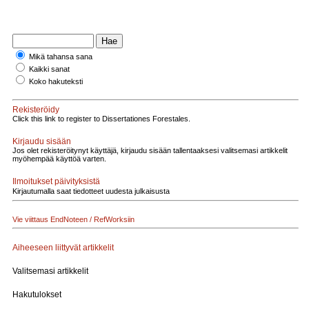
Mikä tahansa sana
Kaikki sanat
Koko hakuteksti
Rekisteröidy
Click this link to register to Dissertationes Forestales.
Kirjaudu sisään
Jos olet rekisteröitynyt käyttäjä, kirjaudu sisään tallentaaksesi valitsemasi artikkelit
myöhempää käyttöä varten.
Ilmoitukset päivityksistä
Kirjautumalla saat tiedotteet uudesta julkaisusta
Vie viittaus EndNoteen / RefWorksiin
Aiheeseen liittyvät artikkelit
Valitsemasi artikkelit
Hakutulokset