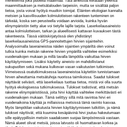
menetelmiä joka puolella maailmaa. Tätä aineistoa kerätään yleensä
maanmittauksen ja metsätalouden tarpeisiin, mutta se sisältää paljon
tietoa, josta voivat hyötyä muutkin toimijat. Eläinten ekologian kannalta
metsien ja kasvillisuuden kolmiulotteisen rakenteen tunteminen on
tärkeää, koska sen perusteella voidaan arvioida, kuinka hyvän
elinympäristön tietty alue voi tietylle lajille tarjota. Laserkeilausaineisto
antaa kolmiulotteisen, tarkan ja alueellisesti kattavan kuvauksen tästä
rakenteesta. Tässä väitöskirjatyössä olen yhdistänyt
laserkeilausaineistoa GPS-pannoitettujen hirvien sijainteihin.
Analysoimalla laseraineistoa näiden sijaintien ympäriltä olen voinut
tutkia kuinka metsän rakenne hirvien ympärillä vaihtelee esimerkiksi
vuodenaikojen mukaan ja millä tavalla lämpötila vaikuttaa hirven
käyttäytymiseen. Lisäksi käytetty aineisto on mahdollistanut
sukupuolten sekä mukana kulkevan vasan vaikutusten tutkimisen.
Viimeisessä osatutkimuksessa laseraineistoa käytettiin tunnistamaan
hirven aiheuttamia metsätuhoja nuorissa taimikoissa. Saadut tulokset
näyttävät selvästi, että laserkeilaus tuottaa tietoa, mistä voi olla suurta
hyötyä ekologisessa tutkimuksessa. Tulokset todistivat, että metsän
rakenne elinympäristöissä, joita hirvi käyttää vaihtelee merkittävästi eri
vuodenaikojen mukaan. Tämä selittyy sillä mitä ravintoa hirvi eri
vuodenaikoina käyttää ja millaisissa metsissä tämä ravinto kasvaa.
Myös lämpötilan vaikutusta hirvien käyttäytymiseen tutkittiin, ja nämä
tulokset näyttivät, että kuumina kesäpäivinä hirvi joutuu hakeutumaan
sille epätyypillisiin metsiin saadakseen suojaa lämpöstressiä vastaan.
Nämä alueet olivat metsiä, joissa latvusto oli huomattavan korkea ja