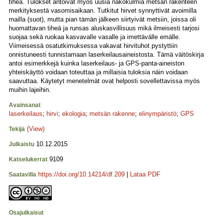
tiheä. Tulokset antoivat myös uusia näkökulmia metsän rakenteen
merkityksestä vasomisaikaan. Tutkitut hirvet synnyttivät avoimilla
mailla (suot), mutta pian tämän jälkeen siirtyivät metsiin, joissa oli
huomattavan tiheä ja runsas aluskasvillisuus mikä ilmeisesti tarjosi
suojaa sekä ruokaa kasvavalle vasalle ja imettävälle emälle.
Viimeisessä osatutkimuksessa vakavat hirvituhot pystyttiin
onnistuneesti tunnistamaan laserkeilausaineistosta. Tämä väitöskirja
antoi esimerkkejä kuinka laserkeilaus- ja GPS-panta-aineiston
yhteiskäyttö voidaan toteuttaa ja millaisia tuloksia näin voidaan
saavuttaa. Käytetyt menetelmät ovat helposti sovellettavissa myös
muihin lajeihin.
Avainsanat
laserkeilaus
;
hirvi
;
ekologia
;
metsän rakenne
;
elinympäristö
;
GPS
(View)
Tekijä
10.12.2015
Julkaistu
9109
Katselukerrat
https://doi.org/10.14214/df.209
|
Lataa PDF
Saatavilla
Osajulkaisut