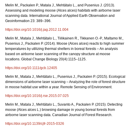
Melin M., Packalen P., Matala J., Mehtätalo L., and Pusenius J. (2013).
Assessing and modeling moose (Alces alces) habitats with airborne laser
scanning data. International Journal of Applied Earth Observation and
Geoinformation 23: 389–396.
https://doi.org/10.1016/j.jag.2012.11.004
Melin M., Matala J., Mehtätalo L., Tiilikainen R., Tikkanen O.-P., Maltamo M.,
Pusenius J., Packalen P. (2014). Moose (Alces alces) reacts to high summer
temperatures by utilizing thermal shelters in boreal forests – An analysis
based on airborne laser scanning of the canopy structure at moose
locations. Global Change Biology 20(4):1115–1125.
https://doi.org/10.1111/gcb.12405
Melin M., Matala J., Mehtätalo L., Pusenius J., Packalen P. (2015). Ecological
dimensions of airborne laser scanning – Analyzing the role of forest structure
in moose habitat use within a year. Remote Sensing of Environment.
https://doi.org/10.1016/j.rse.2015.07.025
Melin M., Matala J., Mehtätalo L., Suvanto A., Packalen P. (2015). Detecting
moose (Alces alces L.) browsing damage in young boreal forests from
airborne laser scanning data. Canadian Journal of Forest Research.
https://doi.org/10.1139/cjfr-2015-0326