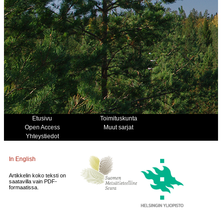
Etusivu
Toimituskunta
Open Access
Muut sarjat
Yhteystiedot
In English
Artikkelin koko teksti on
saatavilla vain PDF-
formaatissa.