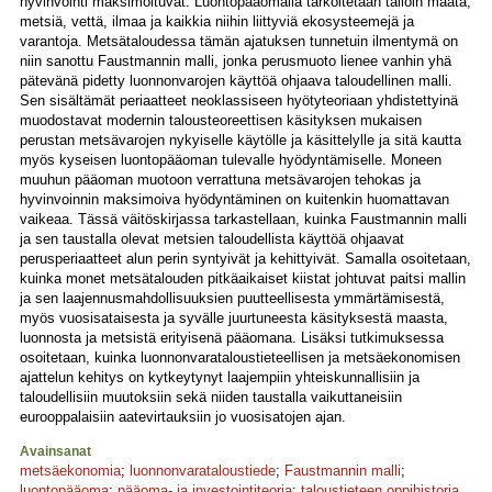
hyvinvointi maksimoituvat. Luontopääomalla tarkoitetaan tällöin maata,
metsiä, vettä, ilmaa ja kaikkia niihin liittyviä ekosysteemejä ja
varantoja. Metsätaloudessa tämän ajatuksen tunnetuin ilmentymä on
niin sanottu Faustmannin malli, jonka perusmuoto lienee vanhin yhä
pätevänä pidetty luonnonvarojen käyttöä ohjaava taloudellinen malli.
Sen sisältämät periaatteet neoklassiseen hyötyteoriaan yhdistettyinä
muodostavat modernin talousteoreettisen käsityksen mukaisen
perustan metsävarojen nykyiselle käytölle ja käsittelylle ja sitä kautta
myös kyseisen luontopääoman tulevalle hyödyntämiselle. Moneen
muuhun pääoman muotoon verrattuna metsävarojen tehokas ja
hyvinvoinnin maksimoiva hyödyntäminen on kuitenkin huomattavan
vaikeaa. Tässä väitöskirjassa tarkastellaan, kuinka Faustmannin malli
ja sen taustalla olevat metsien taloudellista käyttöä ohjaavat
perusperiaatteet alun perin syntyivät ja kehittyivät. Samalla osoitetaan,
kuinka monet metsätalouden pitkäaikaiset kiistat johtuvat paitsi mallin
ja sen laajennusmahdollisuuksien puutteellisesta ymmärtämisestä,
myös vuosisataisesta ja syvälle juurtuneesta käsityksestä maasta,
luonnosta ja metsistä erityisenä pääomana. Lisäksi tutkimuksessa
osoitetaan, kuinka luonnonvarataloustieteellisen ja metsäekonomisen
ajattelun kehitys on kytkeytynyt laajempiin yhteiskunnallisiin ja
taloudellisiin muutoksiin sekä niiden taustalla vaikuttaneisiin
eurooppalaisiin aatevirtauksiin jo vuosisatojen ajan.
Avainsanat
metsäekonomia
;
luonnonvarataloustiede
;
Faustmannin malli
;
luontopääoma
;
pääoma- ja investointiteoria
;
taloustieteen oppihistoria