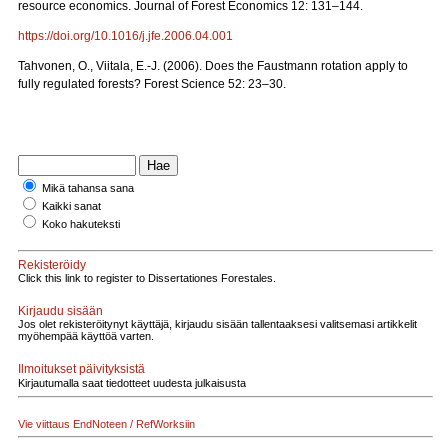
resource economics. Journal of Forest Economics 12: 131‒144.
https://doi.org/10.1016/j.jfe.2006.04.001
Tahvonen, O., Viitala, E.-J. (2006). Does the Faustmann rotation apply to
fully regulated forests? Forest Science 52: 23‒30.
Mikä tahansa sana
Kaikki sanat
Koko hakuteksti
Rekisteröidy
Click this link to register to Dissertationes Forestales.
Kirjaudu sisään
Jos olet rekisteröitynyt käyttäjä, kirjaudu sisään tallentaaksesi valitsemasi artikkelit
myöhempää käyttöä varten.
Ilmoitukset päivityksistä
Kirjautumalla saat tiedotteet uudesta julkaisusta
Vie viittaus EndNoteen / RefWorksiin