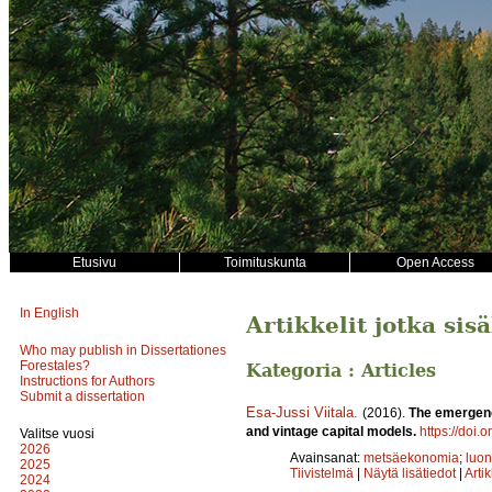
Etusivu
Toimituskunta
Open Access
In English
Artikkelit jotka si
Who may publish in Dissertationes
Forestales?
Kategoria : Articles
Instructions for Authors
Submit a dissertation
Esa-Jussi Viitala
.
(2016).
The emergenc
and vintage capital models.
https://doi.
Valitse vuosi
2026
Avainsanat:
metsäekonomia
;
luon
2025
Tiivistelmä
|
Näytä lisätiedot
|
Arti
2024