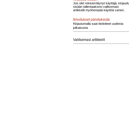
Jos olet rekisteröitynyt käyttäjä, kirjaud
sisään tallentaaksesi valitsemasi
artikkelit myöhempää käyttöä varten.
Ilmoitukset päivityksistä
Kirjautumalla saat tiedotteet uudesta
julkaisusta
Valitsemasi artikkelit