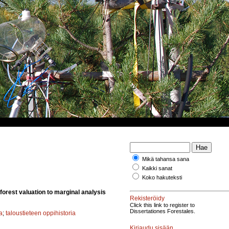
Mikä tahansa sana
Kaikki sanat
Koko hakuteksti
orest valuation to marginal analysis
Rekisteröidy
Click this link to register to
Dissertationes Forestales.
a
;
taloustieteen oppihistoria
Kirjaudu sisään