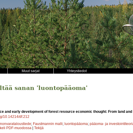
Muut sarjat
Yhteystiedot
sältää sanan 'luontopääoma'
e and early development of forest resource economic thought: From land and f
org/10.14214/df.212
nonvarataloustiede
;
Faustmannin malli
;
luontopääoma
;
pääoma- ja investointiteori
kkeli PDF-muodossa
|
Tekijä