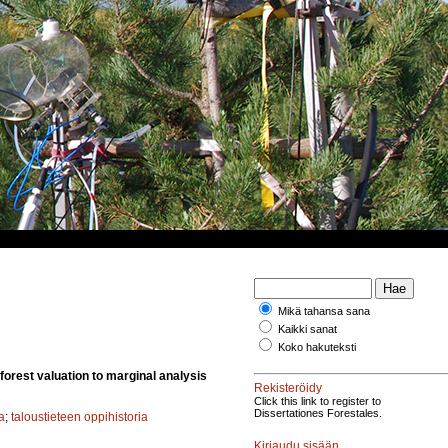
Mikä tahansa sana
Kaikki sanat
Koko hakuteksti
orest valuation to marginal analysis
Rekisteröidy
Click this link to register to
Dissertationes Forestales.
a
;
taloustieteen oppihistoria
Kirjaudu sisään