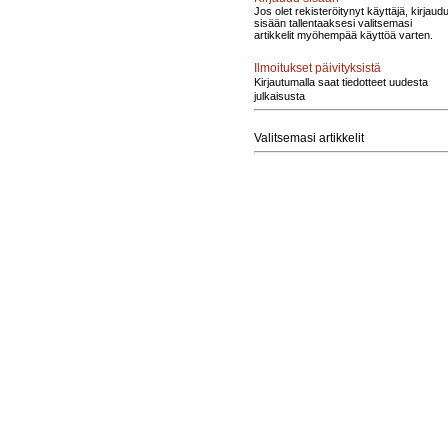
Jos olet rekisteröitynyt käyttäjä, kirjaud
sisään tallentaaksesi valitsemasi
artikkelit myöhempää käyttöä varten.
Ilmoitukset päivityksistä
Kirjautumalla saat tiedotteet uudesta
julkaisusta
Valitsemasi artikkelit