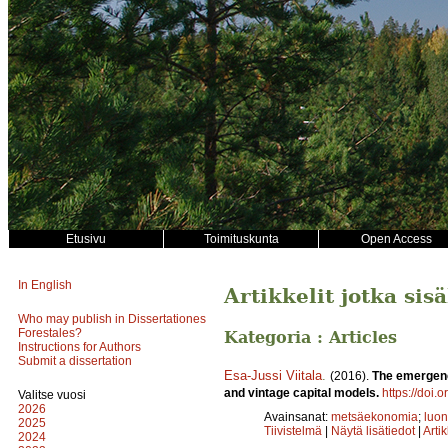
Etusivu
Toimituskunta
Open Access
In English
Artikkelit jotka sis
Who may publish in Dissertationes
Forestales?
Kategoria : Articles
Instructions for Authors
Submit a dissertation
Esa-Jussi Viitala
.
(2016).
The emergenc
and vintage capital models.
https://doi.
Valitse vuosi
2026
Avainsanat:
metsäekonomia
;
luon
2025
Tiivistelmä
|
Näytä lisätiedot
|
Arti
2024