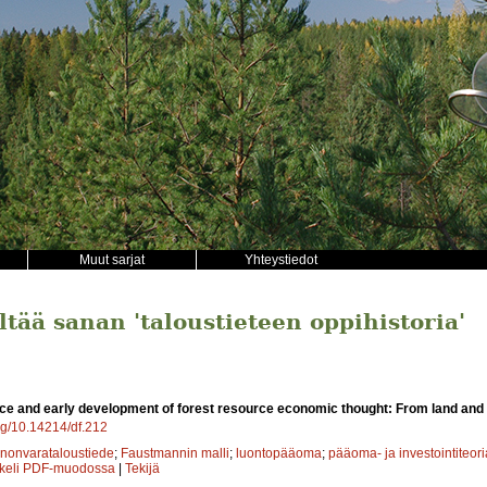
Muut sarjat
Yhteystiedot
ältää sanan 'taloustieteen oppihistoria'
e and early development of forest resource economic thought: From land and f
org/10.14214/df.212
nonvarataloustiede
;
Faustmannin malli
;
luontopääoma
;
pääoma- ja investointiteori
kkeli PDF-muodossa
|
Tekijä