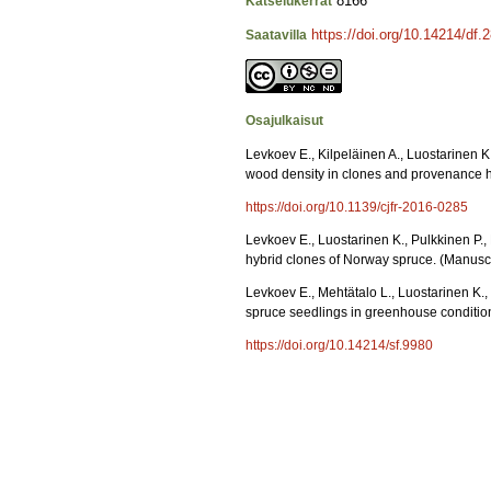
8166
Katselukerrat
https://doi.org/10.14214/df.
Saatavilla
Osajulkaisut
Levkoev E., Kilpeläinen A., Luostarinen K.
wood density in clones and provenance h
https://doi.org/10.1139/cjfr-2016-0285
Levkoev E., Luostarinen K., Pulkkinen P.
hybrid clones of Norway spruce. (Manuscr
Levkoev E., Mehtätalo L., Luostarinen K.,
spruce seedlings in greenhouse condition
https://doi.org/10.14214/sf.9980