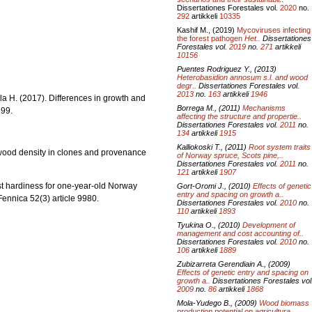
Dissertationes Forestales vol.
2020
no.
292
artikkeli
10335
Kashif M., (2019)
Mycoviruses infecting
the forest pathogen
Het..
Dissertationes
Forestales vol.
2019
no.
271
artikkeli
10156
Puentes Rodriguez Y., (2013)
Heterobasidion annosum
s.l. and wood
degr..
Dissertationes Forestales vol.
2013
no.
163
artikkeli
1946
ola H. (2017). Differences in growth and
Borrega M., (2011)
Mechanisms
399.
affecting the structure and propertie..
Dissertationes Forestales vol.
2011
no.
134
artikkeli
1915
Kalliokoski T., (2011)
Root system traits
d wood density in clones and provenance
of Norway spruce, Scots pine,..
Dissertationes Forestales vol.
2011
no.
121
artikkeli
1907
ost hardiness for one-year-old Norway
Gort-Oromi J., (2010)
Effects of genetic
entry and spacing on growth a..
ennica 52(3) article 9980.
Dissertationes Forestales vol.
2010
no.
110
artikkeli
1893
Tyukina O., (2010)
Development of
management and cost accounting of..
Dissertationes Forestales vol.
2010
no.
106
artikkeli
1889
Zubizarreta Gerendiain A., (2009)
Effects of genetic entry and spacing on
growth a..
Dissertationes Forestales vol
2009
no.
86
artikkeli
1868
Mola-Yudego B., (2009)
Wood biomass
production potential on agricultura..