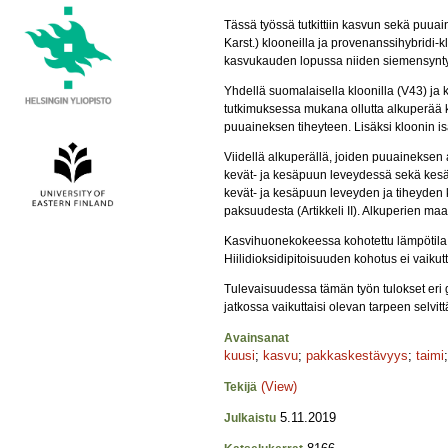
Tässä työssä tutkittiin kasvun sekä puuain
Karst.) klooneilla ja provenanssihybridi-
kasvukauden lopussa niiden siemensyntyisil
Yhdellä suomalaisella kloonilla (V43) ja 
tutkimuksessa mukana ollutta alkuperää k
puuaineksen tiheyteen. Lisäksi kloonin is
Viidellä alkuperällä, joiden puuaineksen a
kevät- ja kesäpuun leveydessä sekä kesäpu
kevät- ja kesäpuun leveyden ja tiheyden 
paksuudesta (Artikkeli II). Alkuperien maa
Kasvihuonekokeessa kohotettu lämpötila lis
Hiilidioksidipitoisuuden kohotus ei vaik
Tulevaisuudessa tämän työn tulokset eri 
jatkossa vaikuttaisi olevan tarpeen selv
Avainsanat
kuusi
;
kasvu
;
pakkaskestävyys
;
taimi
(View)
Tekijä
5.11.2019
Julkaistu