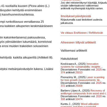
Jos olet rekisteröitynyt käyttäjä, kirjaud
sisään tallentaaksesi valitsemasi
 41-vuotiailla kuusen (
Picea abies
(L.)
artikkelit myöhempää käyttöä varten.
kestävyyden kehitystä ensimmäisen
usu) kasvihuoneolosuhteissa.
Ilmoitukset päivityksistä
Kirjautumalla saat tiedotteet uudesta
empi runkotilavuus verrattaessa 25
julkaisusta
ttuna kaikkien alkuperien keskimääräiseen
Vie viittaus EndNoteen / RefWorksiin
attiin kaksinkertaisena) paksuudessa,
myös ydinsäteiden lukumäärä, korreloivat
Aiheeseen liittyvät artikkelit
s erosi muiden trakeidien soluseinien
Valitsemasi artikkelit
tystä kaikilla alkuperillä (Artikkeli III).
Hakutulokset
Koskivaara A., (2025)
Innovation
systems for sustainability: insights ..
ödyksi metsänjalostustyön tukena. Lisäksi
Dissertationes Forestales vol.
2025
no.
374
artikkeli
25013
Poorazimy M., (2025)
Laser scanning
for tree growth measurements: lin..
Dissertationes Forestales vol.
2025
no.
372
artikkeli
25009
Barbero López A., (2020)
Recovery of
antifungal compounds from wood and c.
Dissertationes Forestales vol.
2020
no.
308
artikkeli
10474
Kunttu J., (2020)
Wood utilization
scenarios and their sustainabil..