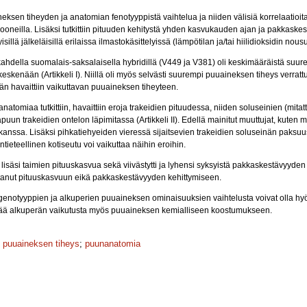
eksen tiheyden ja anatomian fenotyyppistä vaihtelua ja niiden välisiä korrelaatioita
klooneilla. Lisäksi tutkittiin pituuden kehitystä yhden kasvukauden ajan ja pakkas
lä jälkeläisillä erilaissa ilmastokäsittelyissä (lämpötilan ja/tai hiilidioksidin no
kahdella suomalais-saksalaisella hybridillä (V449 ja V381) oli keskimääräistä suur
eskenään (Artikkeli I). Niillä oli myös selvästi suurempi puuaineksen tiheys verra
än havaittiin vaikuttavan puuaineksen tiheyteen.
natomiaa tutkittiin, havaittiin eroja trakeidien pituudessa, niiden soluseinien (mit
un trakeidien ontelon läpimitassa (Artikkeli II). Edellä mainitut muuttujat, kuten 
kanssa. Lisäksi pihkatiehyeiden vieressä sijaitsevien trakeidien soluseinän paksuu
ntieteellinen kotiseutu voi vaikuttaa näihin eroihin.
äsi taimien pituuskasvua sekä viivästytti ja lyhensi syksyistä pakkaskestävyyden kehi
uttanut pituuskasvuun eikä pakkaskestävyyden kehittymiseen.
genotyyppien ja alkuperien puuaineksen ominaisuuksien vaihtelusta voivat olla hy
ittää alkuperän vaikutusta myös puuaineksen kemialliseen koostumukseen.
;
puuaineksen tiheys
;
puunanatomia