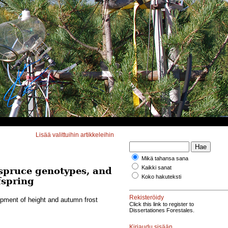
Lisää valittuihin artikkeleihin
Mikä tahansa sana
Kaikki sanat
spruce genotypes, and
Koko hakuteksti
fspring
Rekisteröidy
pment of height and autumn frost
Click this link to register to
Dissertationes Forestales.
Kirjaudu sisään