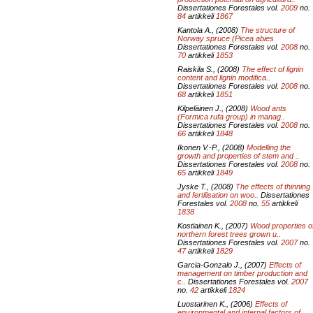
Dissertationes Forestales vol.
2009
no.
84
artikkeli
1867
Kantola A., (2008)
The structure of
Norway spruce (
Picea abies
Dissertationes Forestales vol.
2008
no.
70
artikkeli
1853
Raiskila S., (2008)
The effect of lignin
content and lignin modifica..
Dissertationes Forestales vol.
2008
no.
68
artikkeli
1851
Kilpeläinen J., (2008)
Wood ants
(
Formica rufa
group) in manag..
Dissertationes Forestales vol.
2008
no.
66
artikkeli
1848
Ikonen V.-P., (2008)
Modelling the
growth and properties of stem and ..
Dissertationes Forestales vol.
2008
no.
65
artikkeli
1849
Jyske T., (2008)
The effects of thinning
and fertilisation on woo..
Dissertationes
Forestales vol.
2008
no.
55
artikkeli
1838
Kostiainen K., (2007)
Wood properties o
northern forest trees grown u..
Dissertationes Forestales vol.
2007
no.
47
artikkeli
1829
Garcia-Gonzalo J., (2007)
Effects of
management on timber production and
c..
Dissertationes Forestales vol.
2007
no.
42
artikkeli
1824
Luostarinen K., (2006)
Effects of
environmental and internal factors of..