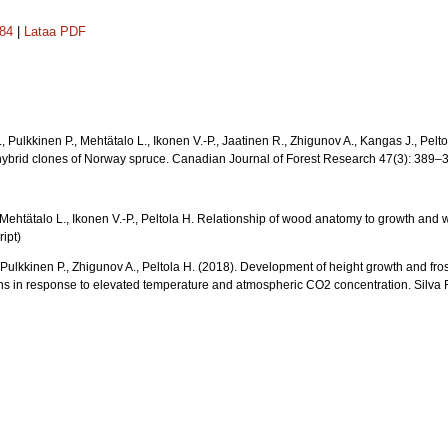
284
|
Lataa PDF
, Pulkkinen P., Mehtätalo L., Ikonen V.-P., Jaatinen R., Zhigunov A., Kangas J., Pelt
ybrid clones of Norway spruce. Canadian Journal of Forest Research 47(3): 389–
, Mehtätalo L., Ikonen V.-P., Peltola H. Relationship of wood anatomy to growth an
ipt)
 Pulkkinen P., Zhigunov A., Peltola H. (2018). Development of height growth and fr
s in response to elevated temperature and atmospheric CO2 concentration. Silva F