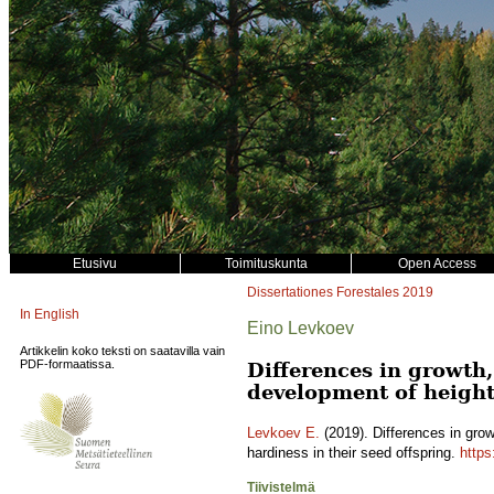
Etusivu
Toimituskunta
Open Access
Dissertationes Forestales
2019
In English
Eino Levkoev
Artikkelin koko teksti on saatavilla vain
PDF-formaatissa.
Differences in growth
development of height
Levkoev E.
(2019). Differences in gr
hardiness in their seed offspring.
https
Tiivistelmä