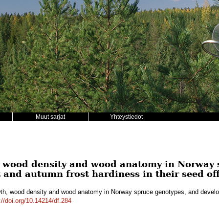
Muut sarjat
Yhteystiedot
, wood density and wood anatomy in Norway 
 and autumn frost hardiness in their seed of
owth, wood density and wood anatomy in Norway spruce genotypes, and develo
://doi.org/10.14214/df.284