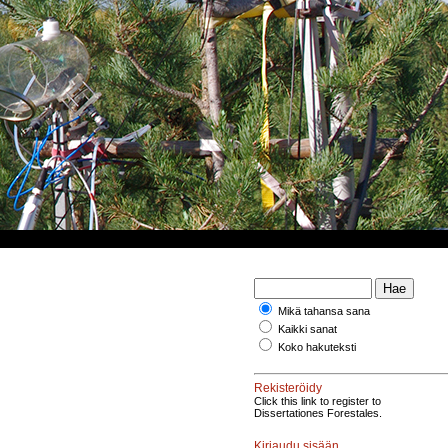
Mikä tahansa sana
Kaikki sanat
Koko hakuteksti
Rekisteröidy
Click this link to register to
Dissertationes Forestales.
Kirjaudu sisään