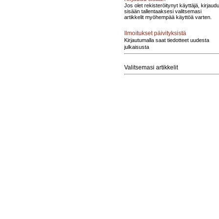
Jos olet rekisteröitynyt käyttäjä, kirjaud
sisään tallentaaksesi valitsemasi
artikkelit myöhempää käyttöä varten.
Ilmoitukset päivityksistä
Kirjautumalla saat tiedotteet uudesta
julkaisusta
Valitsemasi artikkelit