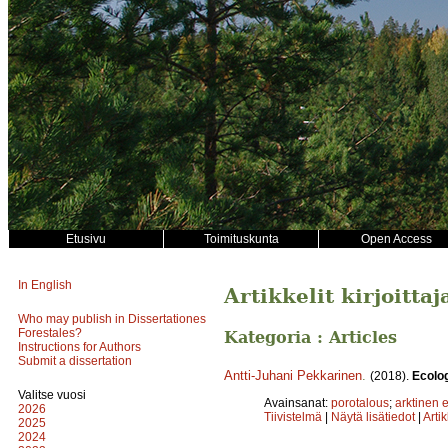
Etusivu
Toimituskunta
Open Access
In English
Artikkelit kirjoitta
Who may publish in Dissertationes
Forestales?
Kategoria : Articles
Instructions for Authors
Submit a dissertation
Antti-Juhani Pekkarinen
.
(2018).
Ecolo
Valitse vuosi
Avainsanat:
porotalous
;
arktinen 
2026
Tiivistelmä
|
Näytä lisätiedot
|
Arti
2025
2024