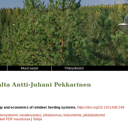
Muut sarjat
Yhteystiedot
jalta Antti-Juhani Pekkarinen
gy and economics of reindeer herding systems.
https://doi.org/10.14214/df.249
ekosysteemi
;
vasateurastus
;
ylilaidunnus
;
lisäruokinta
;
jäkälälaitumet
kkeli PDF-muodossa
|
Tekijä