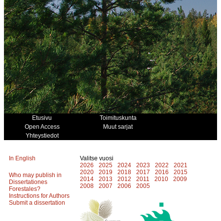
Etusivu
Toimituskunta
Open Access
Muut sarjat
Yhteystiedot
In English
Valitse vuosi
2026
2025
2024
2023
2022
2021
2020
2019
2018
2017
2016
2015
Who may publish in
2014
2013
2012
2011
2010
2009
Dissertationes
2008
2007
2006
2005
Forestales?
Instructions for Authors
Submit a dissertation