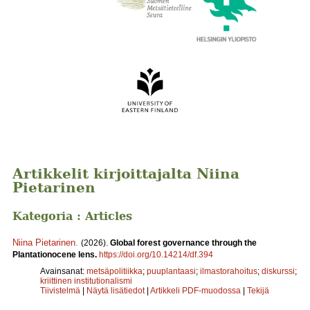
Artikkelit kirjoittajalta Niina
Pietarinen
Kategoria : Articles
Niina Pietarinen
.
(2026).
Global forest governance through the
Plantationocene lens.
https://doi.org/10.14214/df.394
Avainsanat:
metsäpolitiikka
;
puuplantaasi
;
ilmastorahoitus
;
diskurssi
;
kriittinen institutionalismi
Tiivistelmä
|
Näytä lisätiedot
|
Artikkeli PDF-muodossa
|
Tekijä