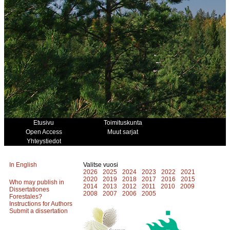
Etusivu
Toimituskunta
Open Access
Muut sarjat
Yhteystiedot
In English
Valitse vuosi
2026
2025
2024
2023
2022
2021
2020
2019
2018
2017
2016
2015
Who may publish in
2014
2013
2012
2011
2010
2009
Dissertationes
2008
2007
2006
2005
Forestales?
Instructions for Authors
Submit a dissertation