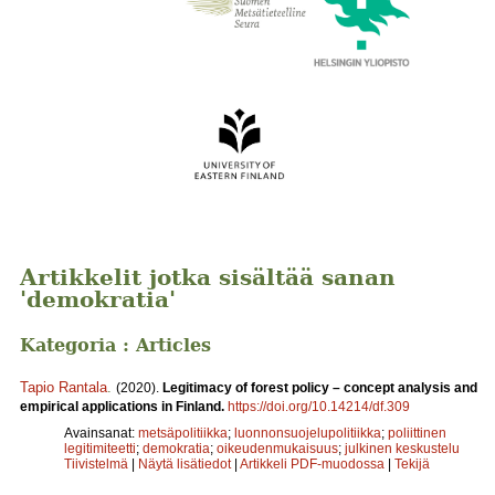
Artikkelit jotka sisältää sanan
'demokratia'
Kategoria : Articles
Tapio Rantala
.
(2020).
Legitimacy of forest policy – concept analysis and
empirical applications in Finland.
https://doi.org/10.14214/df.309
Avainsanat:
metsäpolitiikka
;
luonnonsuojelupolitiikka
;
poliittinen
legitimiteetti
;
demokratia
;
oikeudenmukaisuus
;
julkinen keskustelu
Tiivistelmä
|
Näytä lisätiedot
|
Artikkeli PDF-muodossa
|
Tekijä