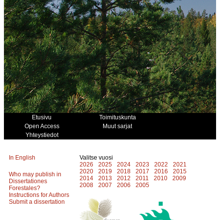
Etusivu
Toimituskunta
Open Access
Muut sarjat
Yhteystiedot
In English
Valitse vuosi
2026
2025
2024
2023
2022
2021
2020
2019
2018
2017
2016
2015
Who may publish in
2014
2013
2012
2011
2010
2009
Dissertationes
2008
2007
2006
2005
Forestales?
Instructions for Authors
Submit a dissertation