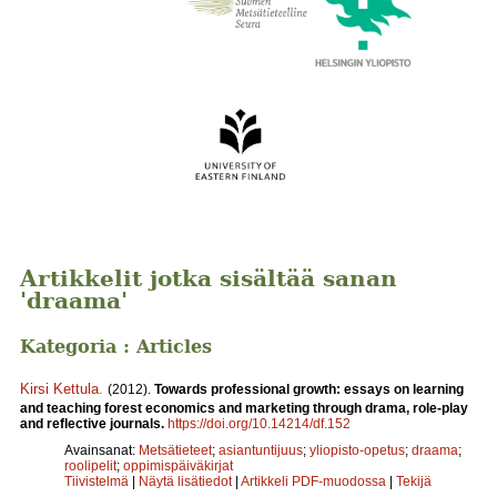
Artikkelit jotka sisältää sanan
'draama'
Kategoria : Articles
Kirsi Kettula
.
(2012).
Towards professional growth: essays on learning
and teaching forest economics and marketing through drama, role-play
and reflective journals.
https://doi.org/10.14214/df.152
Avainsanat:
Metsätieteet
;
asiantuntijuus
;
yliopisto-opetus
;
draama
;
roolipelit
;
oppimispäiväkirjat
Tiivistelmä
|
Näytä lisätiedot
|
Artikkeli PDF-muodossa
|
Tekijä