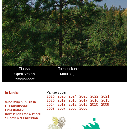
Etusivu
Toimituskunta
Open Access
Muut sarjat
Yhteystiedot
In English
Valitse vuosi
2026
2025
2024
2023
2022
2021
2020
2019
2018
2017
2016
2015
Who may publish in
2014
2013
2012
2011
2010
2009
Dissertationes
2008
2007
2006
2005
Forestales?
Instructions for Authors
Submit a dissertation