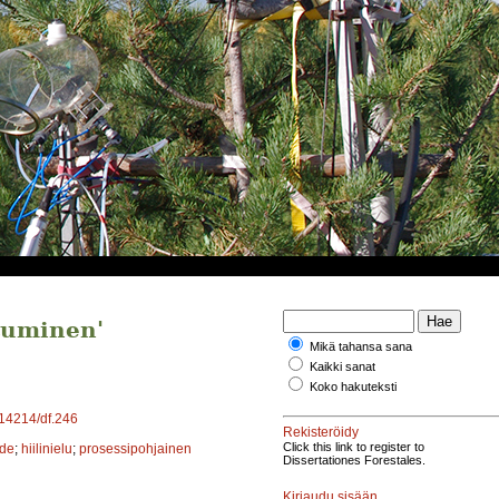
tuminen'
Mikä tahansa sana
Kaikki sanat
Koko hakuteksti
0.14214/df.246
Rekisteröidy
Click this link to register to
ede
;
hiilinielu
;
prosessipohjainen
Dissertationes Forestales.
Kirjaudu sisään