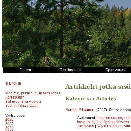
Etusivu
Toimituskunta
Open Access
In English
Artikkelit jotka si
Who may publish in Dissertationes
Forestales?
Kategoria : Articles
Instructions for Authors
Submit a dissertation
Sampo Pihlainen
.
(2017).
On the econo
Valitse vuosi
Avainsanat:
ilmastonmuutos
;
opti
2026
kasvumalli
;
ilmastonmuutokseen 
2025
Tiivistelmä
|
Näytä lisätiedot
|
Arti
2024