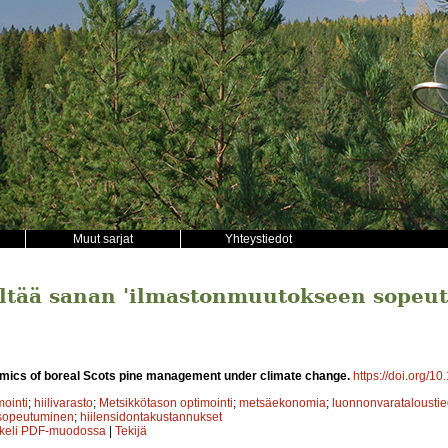
Muut sarjat
Yhteystiedot
sältää sanan 'ilmastonmuutokseen sopeu
mics of boreal Scots pine management under climate change.
https://doi.org/1
mointi
;
hiilivarasto
;
Metsikkötason optimointi
;
metsäekonomia
;
luonnonvaratalousti
sopeutuminen
;
hiilensidontakustannukset
kkeli PDF-muodossa
|
Tekijä