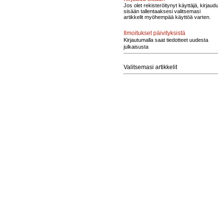
Jos olet rekisteröitynyt käyttäjä, kirjaud
sisään tallentaaksesi valitsemasi
artikkelit myöhempää käyttöä varten.
Ilmoitukset päivityksistä
Kirjautumalla saat tiedotteet uudesta
julkaisusta
Valitsemasi artikkelit