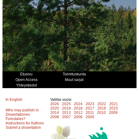
Etusivu
Toimituskunta
Open Access
Muut sarjat
Yhteystiedot
In English
Valitse vuosi
2026
2025
2024
2023
2022
2021
2020
2019
2018
2017
2016
2015
Who may publish in
2014
2013
2012
2011
2010
2009
Dissertationes
2008
2007
2006
2005
Forestales?
Instructions for Authors
Submit a dissertation