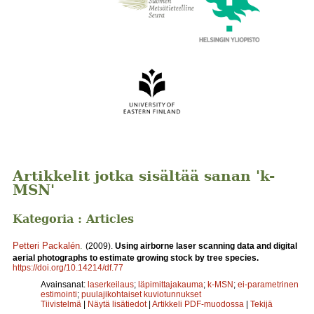
Artikkelit jotka sisältää sanan 'k-
MSN'
Kategoria : Articles
Petteri Packalén
.
(2009).
Using airborne laser scanning data and digital
aerial photographs to estimate growing stock by tree species.
https://doi.org/10.14214/df.77
Avainsanat:
laserkeilaus
;
läpimittajakauma
;
k-MSN
;
ei-parametrinen
estimointi
;
puulajikohtaiset kuviotunnukset
Tiivistelmä
|
Näytä lisätiedot
|
Artikkeli PDF-muodossa
|
Tekijä