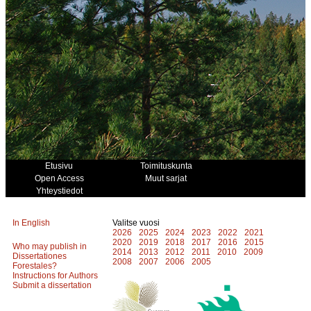
Etusivu
Toimituskunta
Open Access
Muut sarjat
Yhteystiedot
In English
Valitse vuosi
2026
2025
2024
2023
2022
2021
2020
2019
2018
2017
2016
2015
Who may publish in
2014
2013
2012
2011
2010
2009
Dissertationes
2008
2007
2006
2005
Forestales?
Instructions for Authors
Submit a dissertation