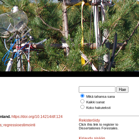
Mikä tahansa sana
Kaikki sanat
Koko hakuteksti
inland.
https://doi.org/10.14214/df.124
Rekisteröidy
Click this link to register to
s
;
regressioestimointi
Dissertationes Forestales.
Kirjaudu sisään