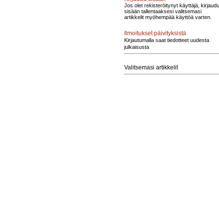
Jos olet rekisteröitynyt käyttäjä, kirjaud
sisään tallentaaksesi valitsemasi
artikkelit myöhempää käyttöä varten.
Ilmoitukset päivityksistä
Kirjautumalla saat tiedotteet uudesta
julkaisusta
Valitsemasi artikkelit