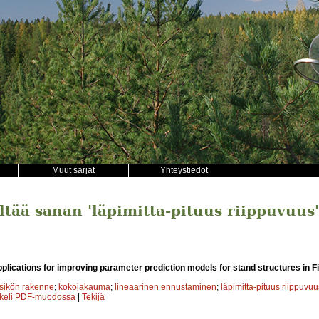
Muut sarjat
Yhteystiedot
ältää sanan 'läpimitta-pituus riippuvuus'
lications for improving parameter prediction models for stand structures in F
sikön rakenne
;
kokojakauma
;
lineaarinen ennustaminen
;
läpimitta-pituus riippuvuu
kkeli PDF-muodossa
|
Tekijä