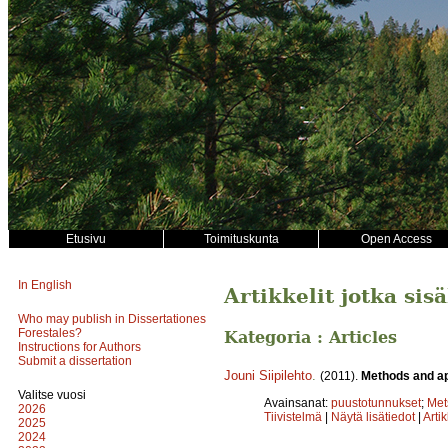
Etusivu
Toimituskunta
Open Access
In English
Artikkelit jotka sis
Who may publish in Dissertationes
Forestales?
Kategoria : Articles
Instructions for Authors
Submit a dissertation
Jouni Siipilehto
.
(2011).
Methods and app
Valitse vuosi
Avainsanat:
puustotunnukset
;
Met
2026
Tiivistelmä
|
Näytä lisätiedot
|
Arti
2025
2024