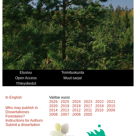
Etusivu
Toimituskunta
Open Access
Muut sarjat
Yhteystiedot
In English
Valitse vuosi
2026
2025
2024
2023
2022
2021
2020
2019
2018
2017
2016
2015
Who may publish in
2014
2013
2012
2011
2010
2009
Dissertationes
2008
2007
2006
2005
Forestales?
Instructions for Authors
Submit a dissertation