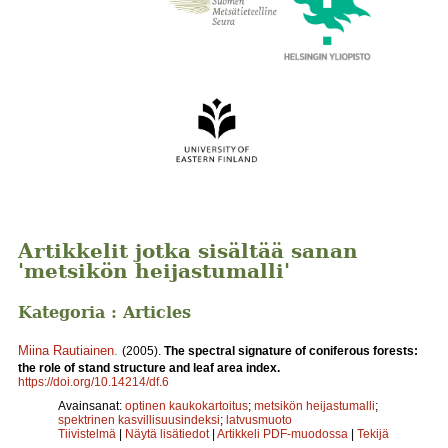
Artikkelit jotka sisältää sanan
'metsikön heijastumalli'
Kategoria : Articles
Miina Rautiainen
.
(2005).
The spectral signature of coniferous forests:
the role of stand structure and leaf area index.
https://doi.org/10.14214/df.6
Avainsanat:
optinen kaukokartoitus
;
metsikön heijastumalli
;
spektrinen kasvillisuusindeksi
;
latvusmuoto
Tiivistelmä
|
Näytä lisätiedot
|
Artikkeli PDF-muodossa
|
Tekijä