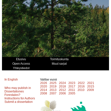
Etusivu
Toimituskunta
Open Access
Muut sarjat
Yhteystiedot
In English
Valitse vuosi
2026
2025
2024
2023
2022
2021
2020
2019
2018
2017
2016
2015
Who may publish in
2014
2013
2012
2011
2010
2009
Dissertationes
2008
2007
2006
2005
Forestales?
Instructions for Authors
Submit a dissertation