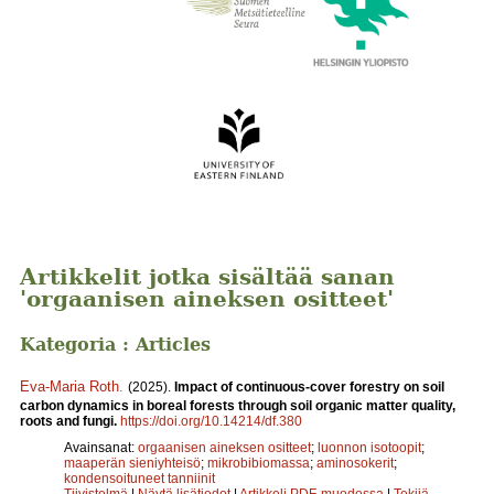
Artikkelit jotka sisältää sanan
'orgaanisen aineksen ositteet'
Kategoria : Articles
Eva-Maria Roth
.
(2025).
Impact of continuous-cover forestry on soil
carbon dynamics in boreal forests through soil organic matter quality,
roots and fungi.
https://doi.org/10.14214/df.380
Avainsanat:
orgaanisen aineksen ositteet
;
luonnon isotoopit
;
maaperän sieniyhteisö
;
mikrobibiomassa
;
aminosokerit
;
kondensoituneet tanniinit
Tiivistelmä
|
Näytä lisätiedot
|
Artikkeli PDF-muodossa
|
Tekijä