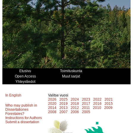
Etusivu
Toimituskunta
Open Access
Muut sarjat
Yhteystiedot
In English
Valitse vuosi
2026
2025
2024
2023
2022
2021
2020
2019
2018
2017
2016
2015
Who may publish in
2014
2013
2012
2011
2010
2009
Dissertationes
2008
2007
2006
2005
Forestales?
Instructions for Authors
Submit a dissertation