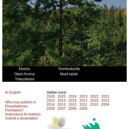
Etusivu
Toimituskunta
Open Access
Muut sarjat
Yhteystiedot
In English
Valitse vuosi
2026
2025
2024
2023
2022
2021
2020
2019
2018
2017
2016
2015
Who may publish in
2014
2013
2012
2011
2010
2009
Dissertationes
2008
2007
2006
2005
Forestales?
Instructions for Authors
Submit a dissertation