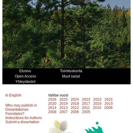
Etusivu
Toimituskunta
Open Access
Muut sarjat
Yhteystiedot
In English
Valitse vuosi
2026
2025
2024
2023
2022
2021
2020
2019
2018
2017
2016
2015
Who may publish in
2014
2013
2012
2011
2010
2009
Dissertationes
2008
2007
2006
2005
Forestales?
Instructions for Authors
Submit a dissertation