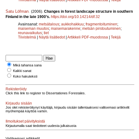
Satu Löfman
.
(2006).
Changes in forest landscape structure in southern
Finland in the late 1900’s.
https://doi.org/10.14214/df.32
Avainsanat:
metsätalous
;
aukkohakkuu
;
fragmentoituminen
;
maiseman muutos
;
maisemarakenne
;
metsän pirstoutuminen
;
reunavaikutus
;
tiet
Tiivistelmä
|
Näytä lisätiedot
|
Artikkeli PDF-muodossa
|
Tekijä
Mikä tahansa sana
Kaikki sanat
Koko hakuteksti
Rekisteröidy
Click this link to register to Dissertationes Forestales.
Kirjaudu sisään
Jos olet rekisteröitynyt käyttäjä, kirjaudu sisään tallentaaksesi valitsemasi artikkelit
myöhempää käyttöä varten.
Ilmoitukset päivityksistä
Kirjautumalla saat tiedotteet uudesta julkaisusta
Valitsemasi artikkelit