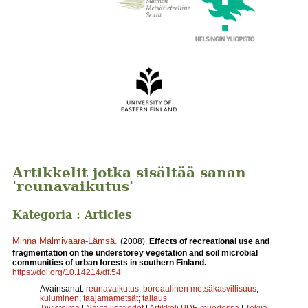
Artikkelit jotka sisältää sanan
'reunavaikutus'
Kategoria : Articles
Minna Malmivaara-Lämsä
.
(2008).
Effects of recreational use and
fragmentation on the understorey vegetation and soil microbial
communities of urban forests in southern Finland.
https://doi.org/10.14214/df.54
Avainsanat:
reunavaikutus
;
boreaalinen metsäkasvillisuus
;
kuluminen
;
taajamametsät
;
tallaus
Tiivistelmä
|
Näytä lisätiedot
|
Artikkeli PDF-muodossa
|
Tekijä