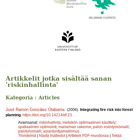
Artikkelit jotka sisältää sanan
'riskinhallinta'
Kategoria : Articles
José Ramón González Olabarria
.
(2006).
Integrating fire risk into forest
planning.
https://doi.org/10.14214/df.23
Avainsanat:
riskinhallinta
;
metsikön optimaalinen käsittely
;
spatiaalinen optimointi
;
maiseman rakenne
;
palon esiintymismalli
;
palotuhomalli
;
asiantuntijamallinnus
Tiivistelmä
|
Näytä lisätiedot
|
Artikkeli PDF-muodossa
|
Tekijä