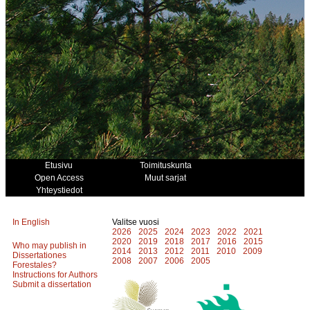
Etusivu
Toimituskunta
Open Access
Muut sarjat
Yhteystiedot
In English
Valitse vuosi
2026
2025
2024
2023
2022
2021
2020
2019
2018
2017
2016
2015
Who may publish in
2014
2013
2012
2011
2010
2009
Dissertationes
2008
2007
2006
2005
Forestales?
Instructions for Authors
Submit a dissertation